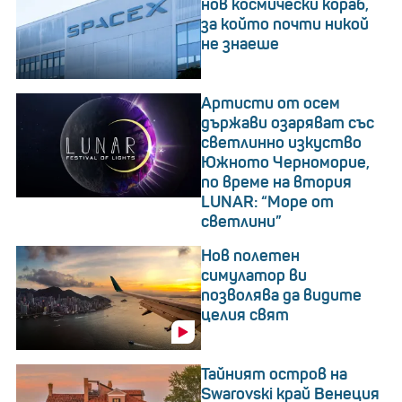
нов космически кораб,
за който почти никой
не знаеше
Артисти от осем
държави озаряват със
светлинно изкуство
Южното Черноморие,
по време на втория
LUNAR: “Море от
светлини”
Нов полетен
симулатор ви
позволява да видите
целия свят
Тайният остров на
Swarovski край Венеция