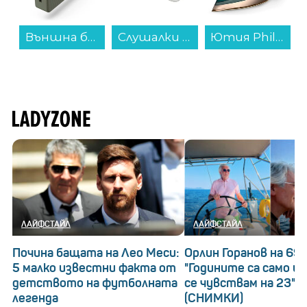
зелена 20000 mAh...
Слушалки JBL JBL WAVE BUDS 2 JBLWBUDS2WHT...
Ютия Philips DST8030/70...
Фритюрник Tefal FF230831...
ЛАЙФСТАЙЛ
ЛАЙФСТАЙЛ
Почина бащата на Лео Меси:
Орлин Горанов на 69!
5 малко известни факта от
"Годините са само ци
детството на футболната
се чувствам на 23"
легенда
(СНИМКИ)