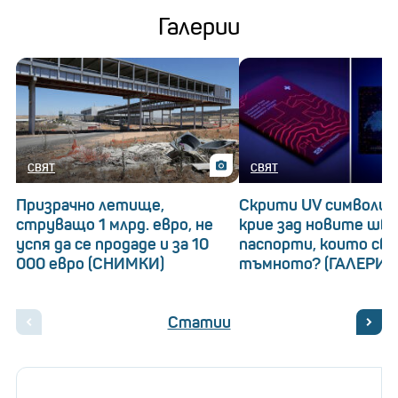
Галерии
СВЯТ
СВЯТ
Призрачно летище,
Скрити UV символи: 
струващо 1 млрд. евро, не
крие зад новите шв
успя да се продаде и за 10
паспорти, които св
000 евро (СНИМКИ)
тъмното? (ГАЛЕРИЯ
Статии