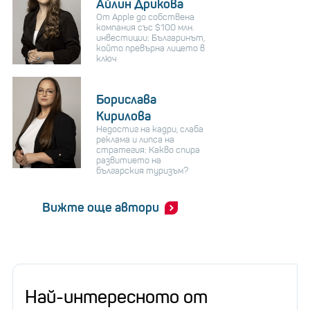
Айлин Дрикова
От Apple до собствена
компания със $100 млн.
инвестиции: Българинът,
който превърна лицето в
ключ
Борислава
Кирилова
Недостиг на кадри, слаба
реклама и липса на
стратегия: Какво спира
развитието на
българския туризъм?
Вижте още автори
Най-интересното от