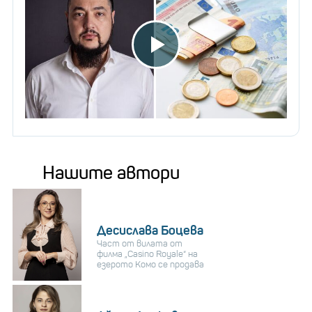
Нашите автори
Десислава Боцева
Част от вилата от
филма „Casino Royale“ на
езерото Комо се продава