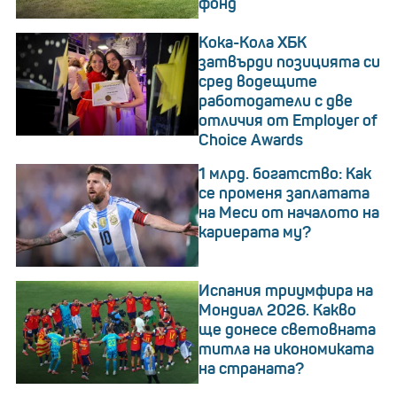
фонд
Кока-Кола ХБК
затвърди позицията си
сред водещите
работодатели с две
отличия от Employer of
Choice Awards
1 млрд. богатство: Как
се променя заплатата
на Меси от началото на
кариерата му?
Испания триумфира на
Мондиал 2026. Какво
ще донесе световната
титла на икономиката
на страната?