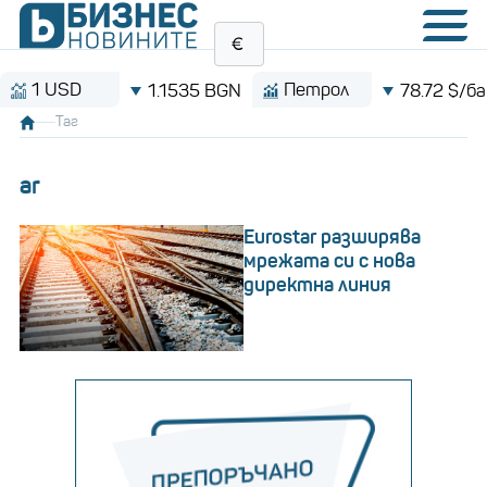
SD
Петрол
1.1535 BGN
78.72 $/барел
Таг
ar
Eurostar разширява
мрежата си с нова
директна линия