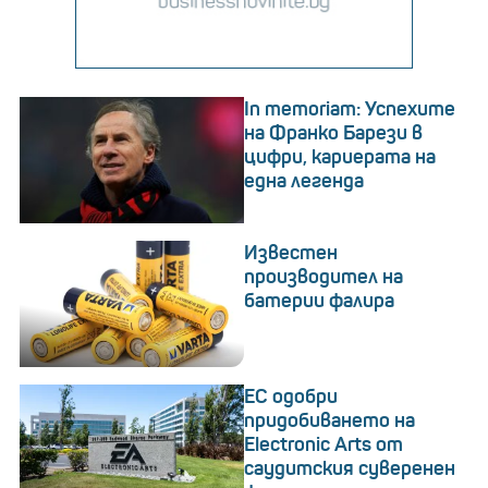
In memoriam: Успехите
на Франко Барези в
цифри, кариерата на
една легенда
Известен
производител на
батерии фалира
ЕС одобри
придобиването на
Electronic Arts от
саудитския суверенен