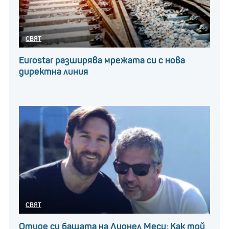
СВЯТ
Eurostar разширява мрежата си с нова
директна линия
СВЯТ
Отиде си бащата на Лионел Меси: Как той