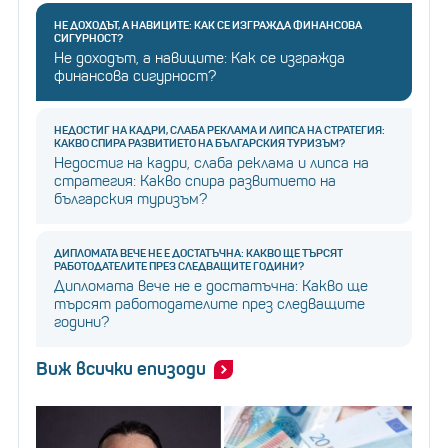
НЕ ДОХОДЪТ, А НАВИЦИТЕ: КАК СЕ ИЗГРАЖДА ФИНАНСОВА
СИГУРНОСТ?
Не доходът, а навиците: Как се изгражда
финансова сигурност?
НЕДОСТИГ НА КАДРИ, СЛАБА РЕКЛАМА И ЛИПСА НА СТРАТЕГИЯ:
КАКВО СПИРА РАЗВИТИЕТО НА БЪЛГАРСКИЯ ТУРИЗЪМ?
Недостиг на кадри, слаба реклама и липса на
стратегия: Какво спира развитието на
българския туризъм?
ДИПЛОМАТА ВЕЧЕ НЕ Е ДОСТАТЪЧНА: КАКВО ЩЕ ТЪРСЯТ
РАБОТОДАТЕЛИТЕ ПРЕЗ СЛЕДВАЩИТЕ ГОДИНИ?
Дипломата вече не е достатъчна: Какво ще
търсят работодателите през следващите
години?
Виж всички епизоди