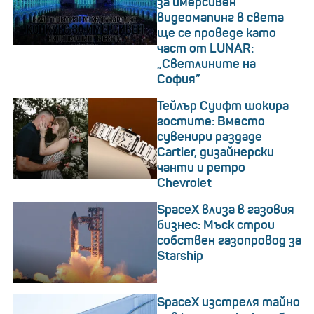
за имерсивен
видеомапинг в света
ще се проведе като
част от LUNAR:
„Светлините на
София”
Тейлър Суифт шокира
гостите: Вместо
сувенири раздаде
Cartier, дизайнерски
чанти и ретро
Chevrolet
SpaceX влиза в газовия
бизнес: Мъск строи
собствен газопровод за
Starship
SpaceX изстреля тайно