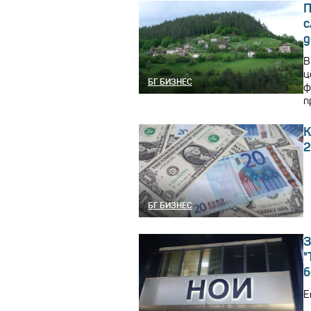
П
с
д
В
ц
БГ БИЗНЕС
ф
п
К
2
БГ БИЗНЕС
З
"
б
Е