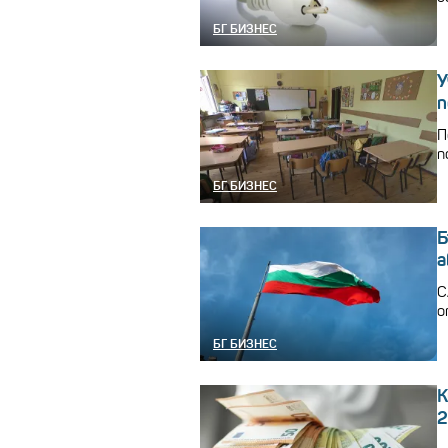
БГ БИЗНЕС
У
п
П
п
БГ БИЗНЕС
Б
а
С
о
БГ БИЗНЕС
К
2