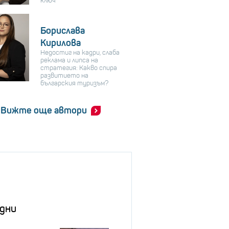
ключ
Борислава
Кирилова
Недостиг на кадри, слаба
реклама и липса на
стратегия: Какво спира
развитието на
българския туризъм?
Вижте още автори
дни