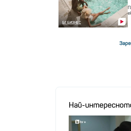
П
е
БГ БИЗНЕС
Заре
Най-интереснот