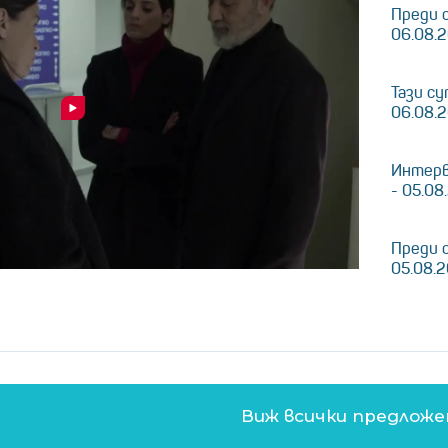
Преди 
06.08.
Тази су
06.08.
Интерв
- 05.08
Преди 
05.08.
Виж всички предлож