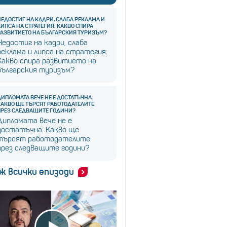
НЕДОСТИГ НА КАДРИ, СЛАБА РЕКЛАМА И
ЛИПСА НА СТРАТЕГИЯ: КАКВО СПИРА
РАЗВИТИЕТО НА БЪЛГАРСКИЯ ТУРИЗЪМ?
Недостиг на кадри, слаба
реклама и липса на стратегия:
Какво спира развитието на
българския туризъм?
ДИПЛОМАТА ВЕЧЕ НЕ Е ДОСТАТЪЧНА:
КАКВО ЩЕ ТЪРСЯТ РАБОТОДАТЕЛИТЕ
ПРЕЗ СЛЕДВАЩИТЕ ГОДИНИ?
Дипломата вече не е
достатъчна: Какво ще
търсят работодателите
през следващите години?
ж всички епизоди