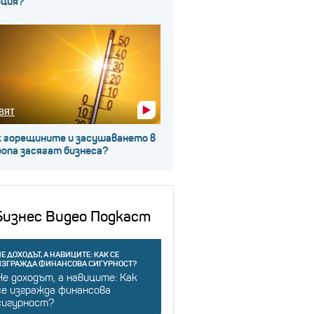
рция?
ВЯТ
к горещините и засушаването в
ропа засягат бизнеса?
Бизнес Видео Подкаст
Е ДОХОДЪТ, А НАВИЦИТЕ: КАК СЕ
ИЗГРАЖДА ФИНАНСОВА СИГУРНОСТ?
Не доходът, а навиците: Как
се изгражда финансова
сигурност?