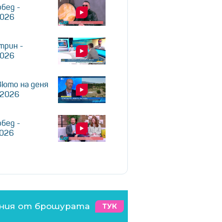
обед -
2026
трин -
2026
юто на деня
.2026
обед -
2026
ения от брошурата
ТУК