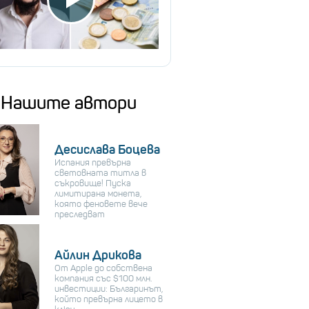
Нашите автори
Десислава Боцева
Испания превърна
световната титла в
съкровище! Пуска
лимитирана монета,
която феновете вече
преследват
Айлин Дрикова
От Apple до собствена
компания със $100 млн.
инвестиции: Българинът,
който превърна лицето в