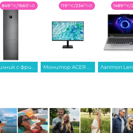
849
00
€
/
1660
5
лв.
119
99
€
/
234
69
лв.
1489
99
€
/
Хладилник с фризер Liebherr CNbdc 573i , 371 l, C , No Frost , Черен инокс...
Монитор ACER VERO V7 V277Gbi UM.HV7EE.G01 , 27.00...