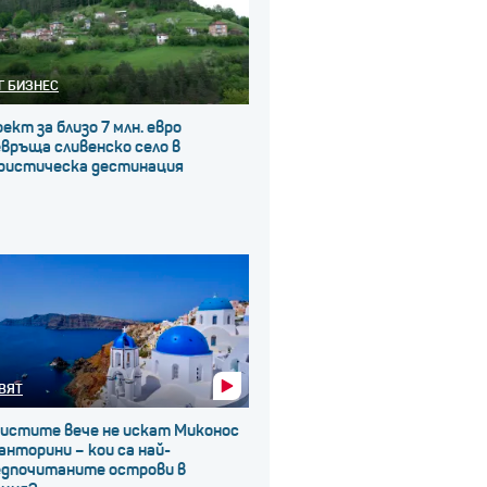
Г БИЗНЕС
ект за близо 7 млн. евро
връща сливенско село в
ристическа дестинация
ВЯТ
ристите вече не искат Миконос
анторини – кои са най-
едпочитаните острови в