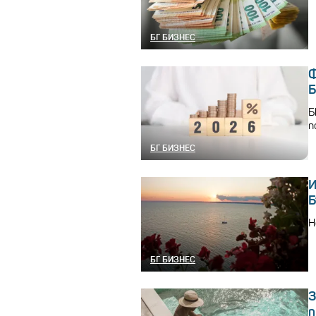
БГ БИЗНЕС
Ф
Б
п
БГ БИЗНЕС
И
Б
Н
БГ БИЗНЕС
З
п