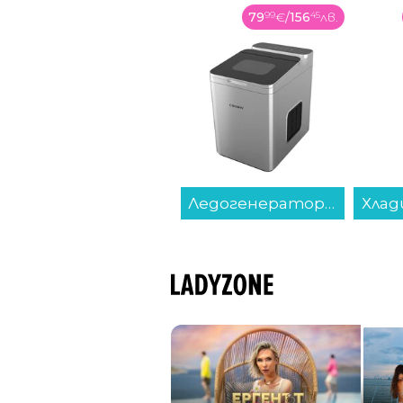
219
99
€
/
430
27
лв.
79
99
€
/
156
45
лв.
Слушалки с микрофон Samsung GALAXY BUDS 4 PRO BLACK SM-R640NZKA , Bluetooth , IN-EAR (ТАПИ)...
Ледогенератор Crown ICM-625S...