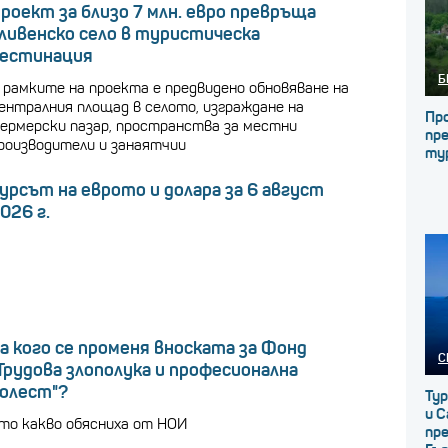
роект за близо 7 млн. евро превръща
ливенско село в туристическа
естинация
Б
 рамките на проекта е предвидено обновяване на
ентралния площад в селото, изграждане на
Про
ермерски пазар, пространства за местни
пре
роизводители и занаятчии
ту
урсът на еврото и долара за 6 август
026 г.
а кого се променя вноската за Фонд
С
Трудова злополука и професионална
олест"?
Ту
и С
то какво обясниха от НОИ
пр