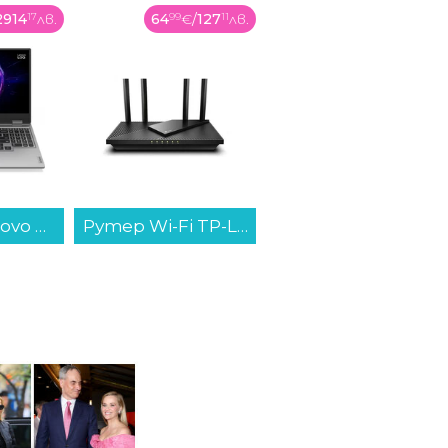
2914
17
лв.
64
99
€
/
127
11
лв.
439
99
€
/
860
55
лв.
Лаптоп Lenovo LOQ 15IRX10 83JE019ABM , 1000GB SSD , 15.60 , 24 , Intel Core i7-13645HX (14 cores) , NVIDIA GeForce RTX 5060 8GB GDDR7...
Рутер Wi-Fi TP-Link ARCHER AX55/AX3000...
Пералня Whirlpool WAM 99GBC EE , 1400 об./мин., 9.00 kg, A , Inox...