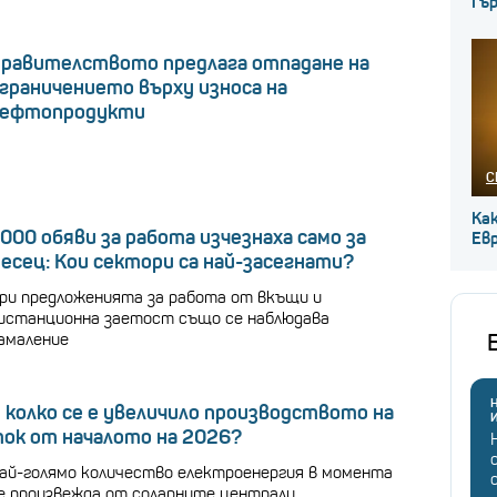
Гъ
равителството предлага отпадане на
граничението върху износа на
ефтопродукти
С
Ка
000 обяви за работа изчезнаха само за
Ев
есец: Кои сектори са най-засегнати?
ри предложенията за работа от вкъщи и
истанционна заетост също се наблюдава
амаление
Н
 колко се е увеличило производството на
ок от началото на 2026?
ай-голямо количество електроенергия в момента
е произвежда от соларните централи