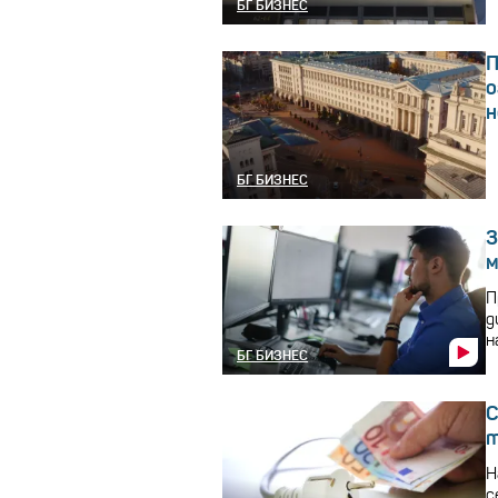
БГ БИЗНЕС
П
о
н
БГ БИЗНЕС
3
м
П
д
н
БГ БИЗНЕС
С
т
Н
с