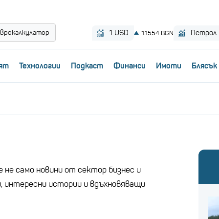
врокалкулатор
ят
Технологии
Пoдкаст
Финанси
Имоти
Блясък
 не само новини от сектор бизнес и
и, интересни истории и вдъхновяващи