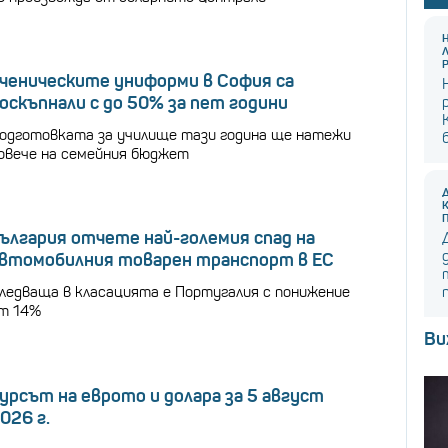
ченическите униформи в София са
оскъпнали с до 50% за пет години
одготовката за училище тази година ще натежи
овече на семейния бюджет
ългария отчете най-големия спад на
втомобилния товарен транспорт в ЕС
ледваща в класацията е Португалия с понижение
т 14%
Ви
урсът на еврото и долара за 5 август
026 г.