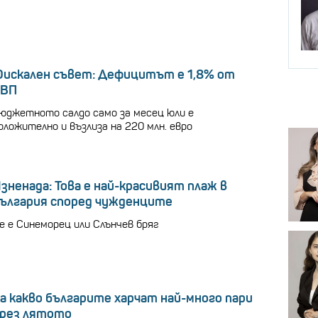
искален съвет: Дефицитът е 1,8% от
БВП
юджетното салдо само за месец юли е
оложително и възлиза на 220 млн. евро
зненада: Това е най-красивият плаж в
ългария според чужденците
е е Синеморец или Слънчев бряг
а какво българите харчат най-много пари
рез лятото