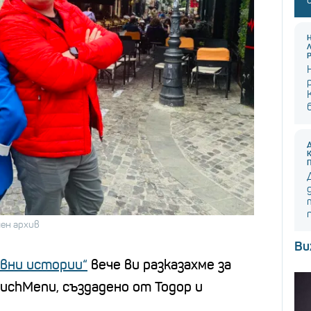
чен архив
Ви
вни истории“
вече ви разказахме за
uchMenu, създадено от Тодор и