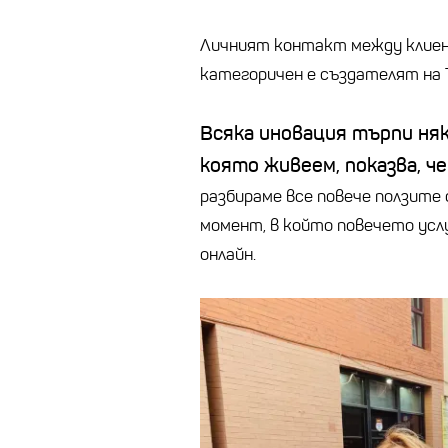
Личният контакт между клиен
категоричен е създателят на 
Всяка иновация търпи няк
която живеем, показва, че
разбираме все повече ползите
момент, в който повечето услу
онлайн.