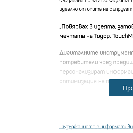
създаването на апликацията. 
идеално от опита на съпругат
„Повярвах в идеята, зато
мечтата на Тодор. TouchM
Дигиталните инструмент
потребители чрез предиш
персонализират информац
оптимизация на престоя н
Про
Съдържанието е информативно