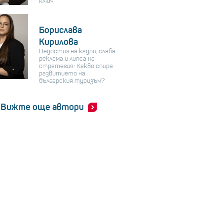
ключ
Борислава
Кирилова
Недостиг на кадри, слаба
реклама и липса на
стратегия: Какво спира
развитието на
българския туризъм?
Вижте още автори