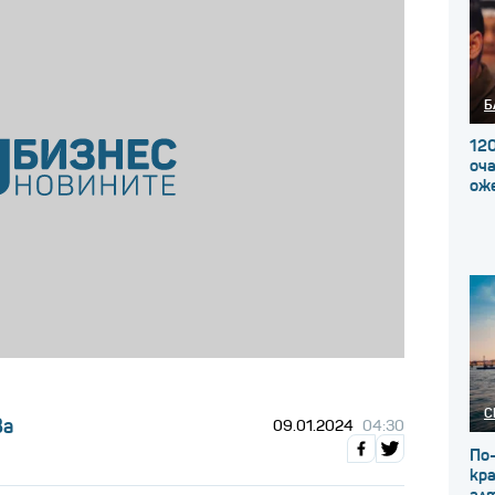
Б
120
оча
ож
С
ва
09.01.2024
04:30
По
кр
ал