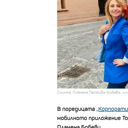
Снимка: Пламена Петкова-Бобева, ли
В поредицата
„Корпорати
мобилното приложение To
Пламена Бобеви.