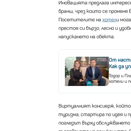
Иновацията предлага интересн
бранш, чрез които се променя 
Посетителите на
хотел
и мог
престоя си бързо, лесно и удо
напускането на обекта.
От наста
Как да у
Тодор и П
хотели и 
Виртуалният консиерж, който
туризма, стартира по идея и 
погледът върху обслужването 