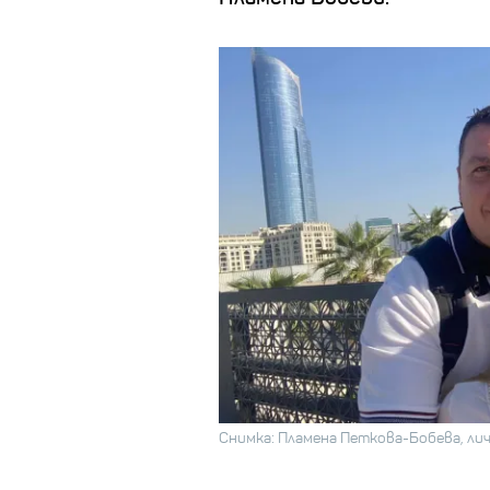
Снимка: Пламена Петкова-Бобева, ли