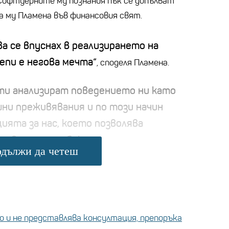
Софтуерните му познания пък се допълват
а му Пламена във финансовия свят.
ва се впуснах в реализирането на
enu е негова мечта“
, споделя Пламена.
и анализират поведението ни като
ни преживявания и по този начин
ията за нас, което позволява
и в дадения обект.
дължи да четеш
 и не представлява консултация, препоръка