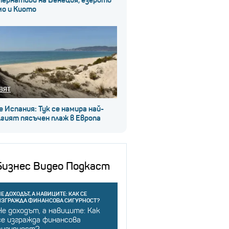
мо и Киото
ВЯТ
е Испания: Тук се намира най-
гият пясъчен плаж в Европа
Бизнес Видео Подкаст
Е ДОХОДЪТ, А НАВИЦИТЕ: КАК СЕ
ИЗГРАЖДА ФИНАНСОВА СИГУРНОСТ?
Не доходът, а навиците: Как
се изгражда финансова
сигурност?