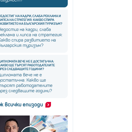
НЕДОСТИГ НА КАДРИ, СЛАБА РЕКЛАМА И
ЛИПСА НА СТРАТЕГИЯ: КАКВО СПИРА
РАЗВИТИЕТО НА БЪЛГАРСКИЯ ТУРИЗЪМ?
Недостиг на кадри, слаба
реклама и липса на стратегия:
Какво спира развитието на
българския туризъм?
ДИПЛОМАТА ВЕЧЕ НЕ Е ДОСТАТЪЧНА:
КАКВО ЩЕ ТЪРСЯТ РАБОТОДАТЕЛИТЕ
ПРЕЗ СЛЕДВАЩИТЕ ГОДИНИ?
Дипломата вече не е
достатъчна: Какво ще
търсят работодателите
през следващите години?
ж всички епизоди