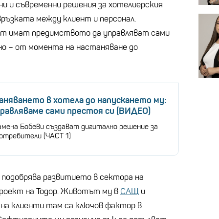
и и съвременни решения за хотелиерския
връзката между клиент и персонал.
ат имат предимството да управляват сами
бно – от момента на настаняване до
няването в хотела до напускането му:
правляваме сами престоя си (ВИДЕО)
ламена Бобеви създават дигитално решение за
потребители (ЧАСТ 1)
 подобрява развитието в сектора на
проект на Тодор. Животът му в
САЩ
и
на клиенти там са ключов фактор в