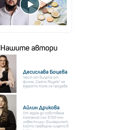
Нашите автори
Десислава Боцева
Част от вилата от
филма „Casino Royale“ на
езерото Комо се продава
Айлин Дрикова
От Apple до собствена
компания със $100 млн.
инвестиции: Българинът,
който превърна лицето в