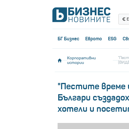
Е
БГ Бизнес
Еврото
ESG
Св
Корпоративни
"Пест
истории
(ВИД
"Пестите време и
Българи създадох
хотели и посети