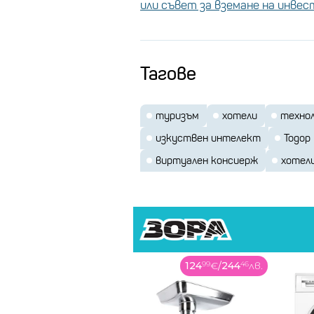
или съвет за вземане на инве
Тагове
туризъм
хотели
техно
изкуствен интелект
Тодор
виртуален консиерж
хотел
Снимка: istockphoto
124
99
€
/
244
46
лв.
449
99
€
/
880
11
лв.
„Ролята на
изкуствения инте
включването му в анализите 