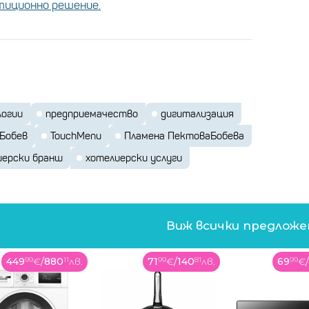
стиционно решение.
логии
предприемачество
дигитализация
 Бобев
TouchMenu
Пламена ПектоваБобева
иерски бранш
хотелиерски услуги
Виж всички предлож
71
99
€
/
140
81
лв.
69
99
€
/
136
89
лв.
158
99
€
/
лект
в този процес е съществена, защото
предоставя ценни данни на мениджърските