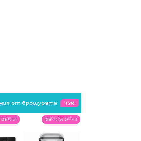
ения от брошурата
ТУК
310
96
лв.
65
99
€
/
129
07
лв.
89
99
€
/
176
01
лв.