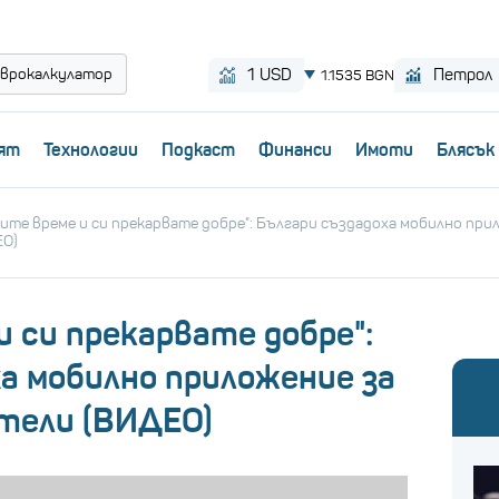
врокалкулатор
ят
Технологии
Пoдкаст
Финанси
Имоти
Блясък
ите време и си прекарвате добре": Българи създадоха мобилно при
ЕО)
 си прекарвате добре":
а мобилно приложение за
тели (ВИДЕО)