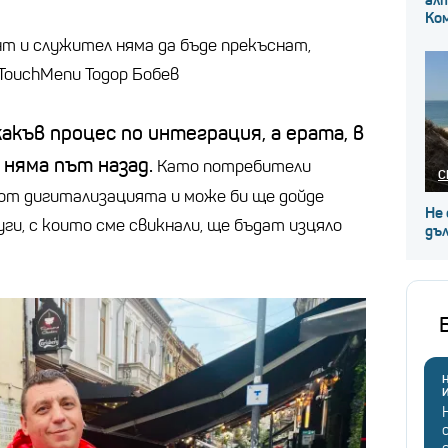
Ко
т и служител няма да бъде прекъснат,
TouchMenu Тодор Бобев
акъв процес по интеграция, а ерата, в
 няма път назад.
Като потребители
С
 от дигитализацията и може би ще дойде
Не 
ги, с които сме свикнали, ще бъдат изцяло
дъл
Н