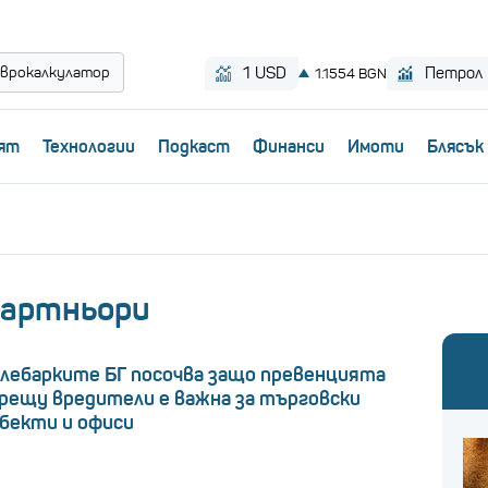
врокалкулатор
ят
Технологии
Пoдкаст
Финанси
Имоти
Блясък
партньори
лебарките БГ посочва защо превенцията
рещу вредители е важна за търговски
бекти и офиси