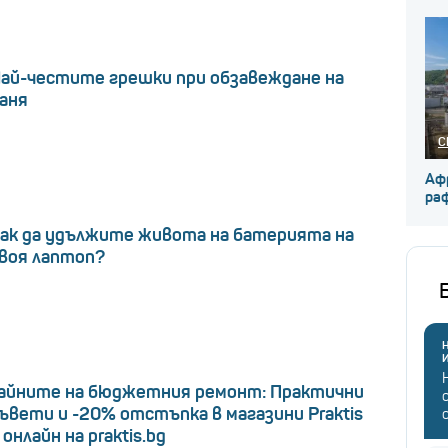
ай-честите грешки при обзавеждане на
аня
С
Аф
ра
ак да удължите живота на батерията на
воя лаптоп?
Н
айните на бюджетния ремонт: Практични
ъвети и -20% отстъпка в магазини Praktis
 онлайн на praktis.bg