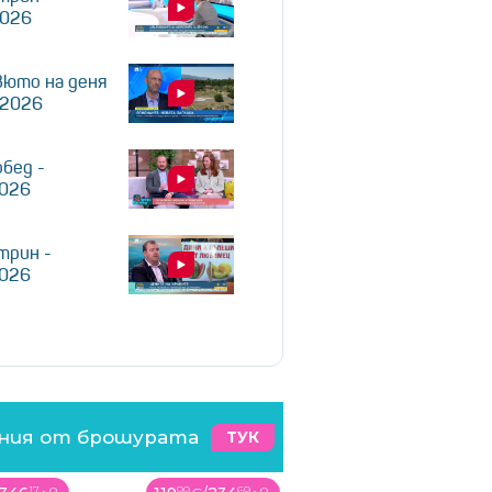
2026
юто на деня
.2026
обед -
2026
трин -
2026
ения от брошурата
ТУК
69
00
03
99
92