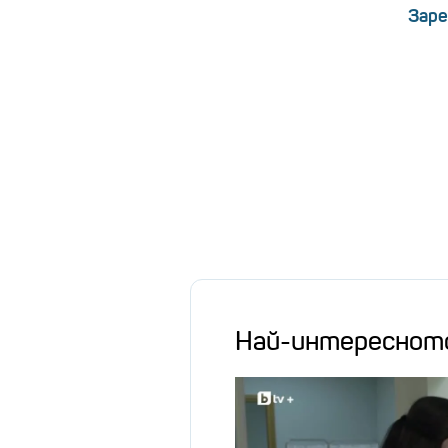
Заре
Най-интереснот