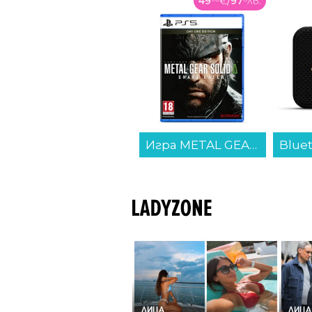
49
€
/
97
лв.
94
€
/
185
лв.
Игра METAL GEAR SOLID Delta: Snake Eater D1 (PS5)...
Bluetooth колонка MARSHALL WILLEN BLACK & BRASS...
ЛИЦА
ЛИЦА