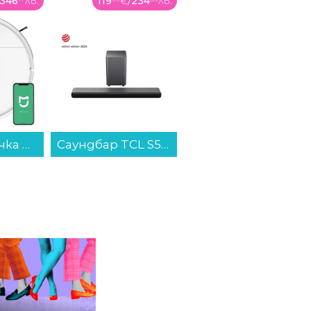
234
лв.
407
€
/
796
лв.
159
€
/
312
лв.
Саундбар TCL S55HE...
Смарт часовник Apple Watch 11 46mm Jet Black/Black Band S/M meuw4 , 2.00 , 64 , Apple S10 SiP 64-bit Dual Core...
Аудио система Crown GTB160BUM...