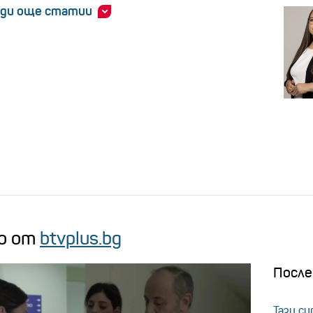
ди още статии
о от
btvplus.bg
После
Тази су