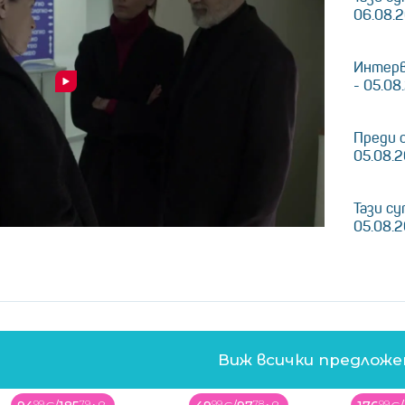
06.08.
Интерв
- 05.08
Преди 
05.08.
Тази су
05.08.
Виж всички предлож
99
78
99
17
99