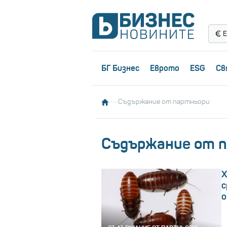
Е
БГ Бизнес
Еврото
ESG
Св
Съдържание от партньори
Съдържание от 
Х
с
о