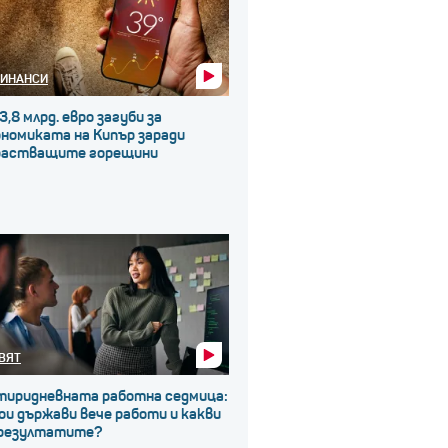
ИНАНСИ
3,8 млрд. евро загуби за
ономиката на Кипър заради
растващите горещини
ВЯТ
тиридневната работна седмица:
ои държави вече работи и какви
 резултатите?