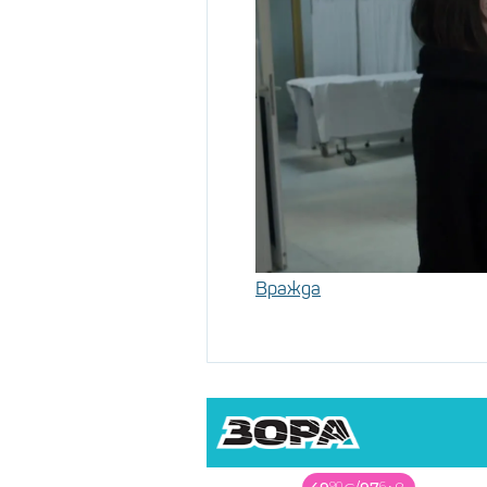
Вражда
90
6
99
79