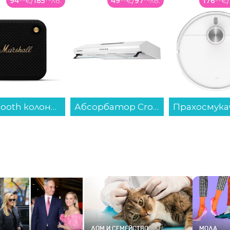
49
€
/
97
лв.
176
€
/
346
лв.
119
€
/
Абсорбатор Crown HC 602 WH...
Прахосмукачка робот Xiaomi BHR084AEU S40...
ДОМ И СЕМЕЙСТВО
МОДА