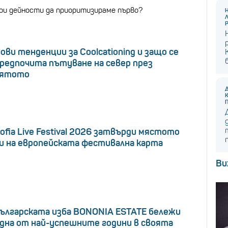
ои дейности да приоритизираме първо?
ови тенденции за Coolcationing и защо се
редпочита пътуване на север през
лятото
ofia Live Festival 2026 затвърди мястото
и на европейската фестивална карта
Ви
ългарската изба BONONIA ESTATE бележи
дна от най-успешните години в своята