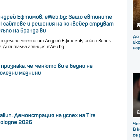
ндрей Ефтимов, eWeb.bg: Защо евтините
I сайтове и решения на конвейер струват
Ф
къпо на бранда ви
До 
поделено мнение от Андрей Ефтимов, собственик
ик
а Дигитална агенция eWeb.bg
на
 признака, че менюто ви е бедно на
олезни мазнини
С
ailun: Демонстрация на успех на Tire
ologne 2026
Че
В к
са