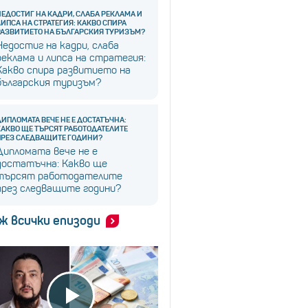
НЕДОСТИГ НА КАДРИ, СЛАБА РЕКЛАМА И
ЛИПСА НА СТРАТЕГИЯ: КАКВО СПИРА
РАЗВИТИЕТО НА БЪЛГАРСКИЯ ТУРИЗЪМ?
Недостиг на кадри, слаба
реклама и липса на стратегия:
Какво спира развитието на
българския туризъм?
ДИПЛОМАТА ВЕЧЕ НЕ Е ДОСТАТЪЧНА:
КАКВО ЩЕ ТЪРСЯТ РАБОТОДАТЕЛИТЕ
ПРЕЗ СЛЕДВАЩИТЕ ГОДИНИ?
Дипломата вече не е
достатъчна: Какво ще
търсят работодателите
през следващите години?
ж всички епизоди