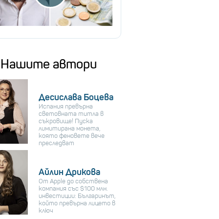
Нашите автори
Десислава Боцева
Испания превърна
световната титла в
съкровище! Пуска
лимитирана монета,
която феновете вече
преследват
Айлин Дрикова
От Apple до собствена
компания със $100 млн.
инвестиции: Българинът,
който превърна лицето в
ключ