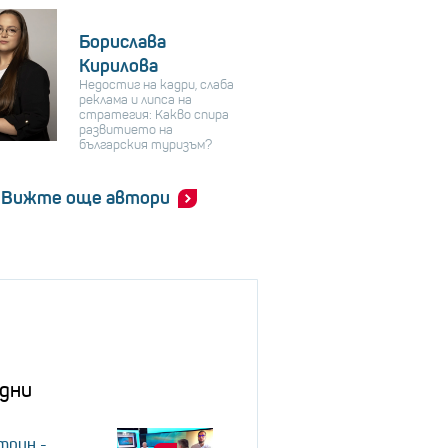
Борислава
Кирилова
Недостиг на кадри, слаба
реклама и липса на
стратегия: Какво спира
развитието на
българския туризъм?
Вижте още автори
дни
трин -