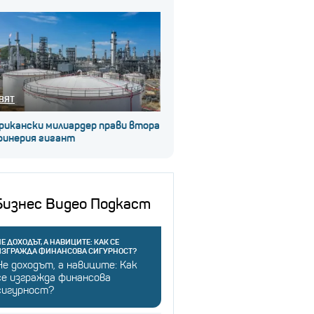
ВЯТ
рикански милиардер прави втора
финерия гигант
Бизнес Видео Подкаст
Е ДОХОДЪТ, А НАВИЦИТЕ: КАК СЕ
ИЗГРАЖДА ФИНАНСОВА СИГУРНОСТ?
Не доходът, а навиците: Как
се изгражда финансова
сигурност?