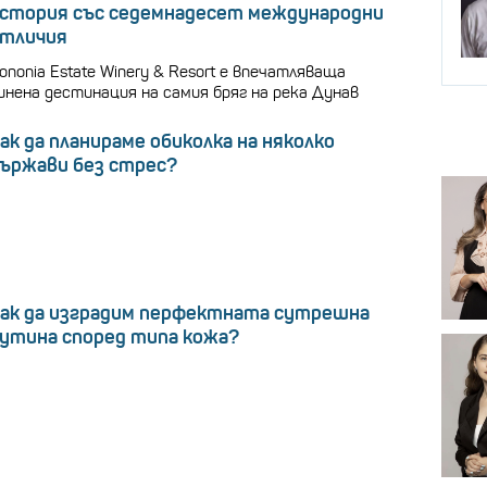
стория със седемнадесет международни
тличия
ononia Estate Winery & Resort е впечатляваща
инена дестинация на самия бряг на река Дунав
ак да планираме обиколка на няколко
ържави без стрес?
ак да изградим перфектната сутрешна
утина според типа кожа?