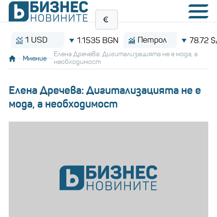
1 USD
Петрол
1.1535 BGN
78.72 $/баре
Елена Дречева: Дигитализацията не е мода, а
Мнение
необходимост
Елена Дречева: Дигитализацията не е
мода, а необходимост