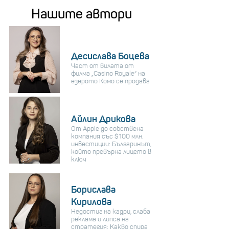
Нашите автори
Десислава Боцева
Част от вилата от
филма „Casino Royale“ на
езерото Комо се продава
Айлин Дрикова
От Apple до собствена
компания със $100 млн.
инвестиции: Българинът,
който превърна лицето в
ключ
Борислава
Кирилова
Недостиг на кадри, слаба
реклама и липса на
стратегия: Какво спира