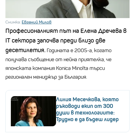
Снимка:
Евгений Милов
Професионалният път на Елена Дречева в
IT сектора започва преди близо две
десетилетия.
Годината е 2005-а, когато
получава съобщение от нейна приятелка, че
японската компания Konica Minolta търси
регионален мениджър за България.
Лилия Месечкова, която
ръководи екип от 300
души в технологиите:
Трудно е да бъдеш лидер