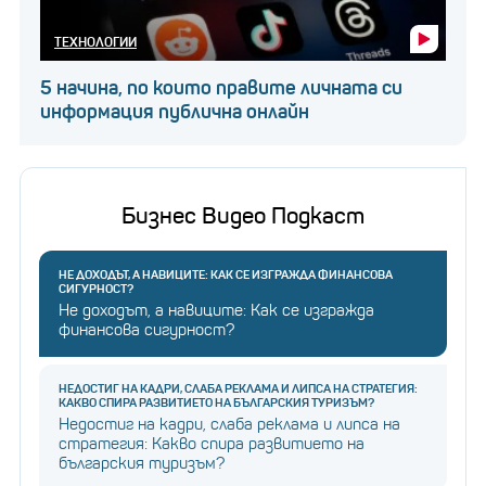
ТЕХНОЛОГИИ
5 начина, по които правите личната си
информация публична онлайн
Снимка:
Евгений Милов
Данните са новото злато
, казва тя, но трябва
да се адаптираме към промяната, защото тя е
неизбежна. Компаниите трябва да предвиждат
Бизнес Видео Подкаст
трансформацията, за да вървят в правилната
посока.
НЕ ДОХОДЪТ, А НАВИЦИТЕ: КАК СЕ ИЗГРАЖДА ФИНАНСОВА
СИГУРНОСТ?
Не доходът, а навиците: Как се изгражда
финансова сигурност?
Технологичният сектор се развива динамично,
затова и служителите трябва да бъдат обучавани
НЕДОСТИГ НА КАДРИ, СЛАБА РЕКЛАМА И ЛИПСА НА СТРАТЕГИЯ:
да прилагат съвременните иновации.
КАКВО СПИРА РАЗВИТИЕТО НА БЪЛГАРСКИЯ ТУРИЗЪМ?
Недостиг на кадри, слаба реклама и липса на
стратегия: Какво спира развитието на
българския туризъм?
Утопия или реалност: