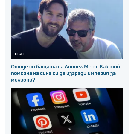
СВЯТ
Отиде си бащата на Лионел Меси: Как той
помогна на сина си да изгради империя за
милиони?