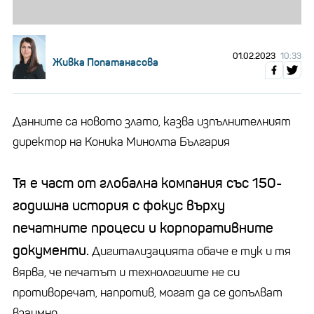
01.02.2023
10:33
Живка Попатанасова
Данните са новото злато, казва изпълнителният
директор на Коника Минолта България
Тя е част от глобална компания със 150-
годишна история с фокус върху
печатните процеси и корпоративните
документи.
Дигитализацията обаче е тук и тя
вярва, че печатът и технологиите не си
противоречат, напротив, могат да се допълват
взаимно.