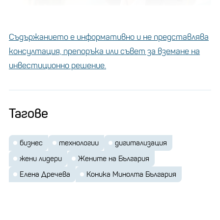
Съдържанието е информативно и не представлява
Снимка:
Евгений Милов
консултация, препоръка или съвет за вземане на
инвестиционно решение.
Изпълнена с енергия, ентусиазъм и мотивация
оттогава досега Елена е изпълнителен
директор на компанията в България
,
Тагове
ръководи успешно екип от 81 души и поддържа
лидерската позиция на дружеството на пазара.
бизнес
технологии
дигитализация
Коника Минолта България получи сертификат за
жени лидери
Жените на България
най-добър работодател в България за 2023 г. в
Елена Дречева
Коника Минолта България
класацията на Top Employers Institute.
Росица Вартоник: