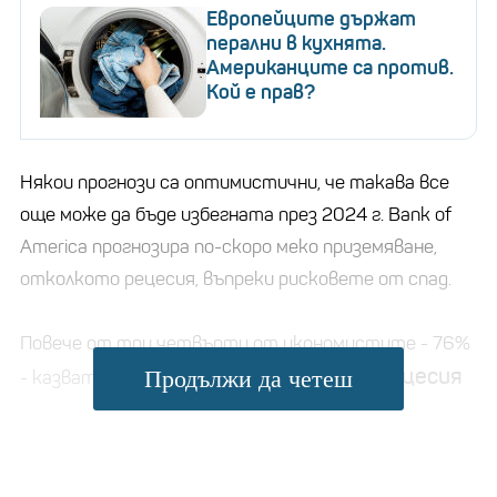
Европейците държат
перални в кухнята.
Американците са против.
Кой е прав?
Някои прогнози са оптимистични, че такава все
още може да бъде избегната през 2024 г. Bank of
America прогнозира по-скоро меко приземяване,
отколкото рецесия, въпреки рисковете от спад.
Повече от три четвърти от икономистите - 76%
шансовете за рецесия
Продължи да четеш
- казват, че вярват, че
през следващите 12 месеца са 50% или по-
малко
, според проучване от декември на
Националната асоциация за бизнес икономика.