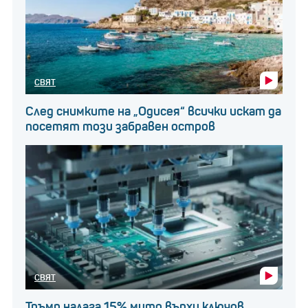
СВЯТ
След снимките на „Одисея“ всички искат да
посетят този забравен остров
СВЯТ
Тръмп налага 15% мито върху ключов