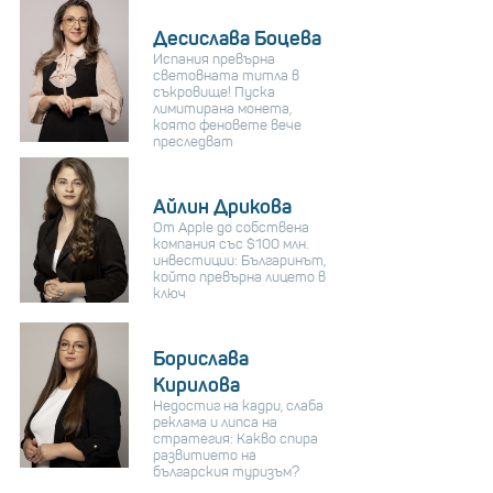
Десислава Боцева
Испания превърна
световната титла в
съкровище! Пуска
лимитирана монета,
която феновете вече
преследват
Айлин Дрикова
От Apple до собствена
компания със $100 млн.
инвестиции: Българинът,
който превърна лицето в
ключ
Борислава
Кирилова
Недостиг на кадри, слаба
реклама и липса на
стратегия: Какво спира
развитието на
българския туризъм?