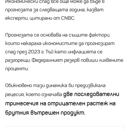
Икономически спад все още може да бъде в
прогнозата за следващата година, казват
експерти, цитирани от CNBC.
Прогнозата се основава на същите фактори,
които накараха икономистите да прогнозират
спад през 2023 г. Тъй като инфлацията се
разгорещи, Федералният резерв повиши лихвените
проценти.
Обикновено тази динамика би предизвикала
две последователни
рецесия, което означава
тримесечия на отрицателен растеж на
брутния вътрешен продукт.