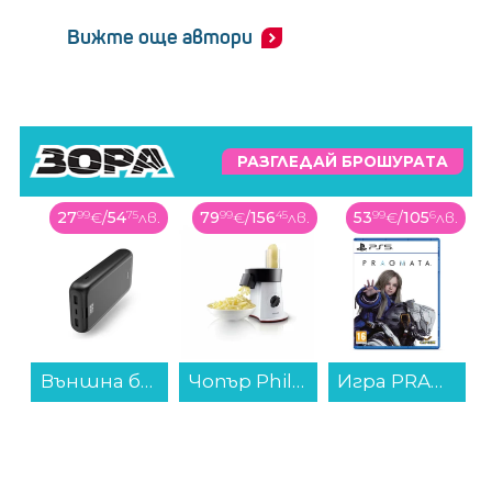
Вижте още автори
РАЗГЛЕДАЙ БРОШУРАТА
27
99
€
/
54
75
лв.
79
99
€
/
156
45
лв.
53
99
€
/
105
6
лв.
Външна батерия Hama 201711 Performance 24 24000 mAh...
Чопър Philips HR1388/80 , 200 W...
Игра PRAGMATA (PS5)...