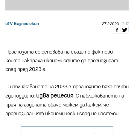
bTV Бизнес екип
27.12.2023
13:17
Прогнозата се основава на същите фактори,
които накараха икономистите да прогнозират
спад през 2023 г.
С наближаването на 2023 г. прогнозите бяха почти
идва рецесия
единодушни:
. С наближаването на
края на годината обаче можем да кажем, че
прогнозираният икономически спад не настъпи.