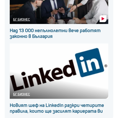
БГ БИЗНЕС
Над 13 000 непълнолетни вече работят
законно в България
БГ БИЗНЕС
Новият шеф на LinkedIn разкри четирите
правила, които ще засилят кариерата ви