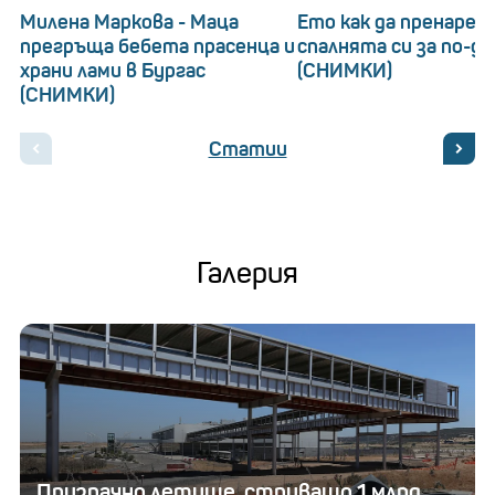
Милена Маркова - Маца
Ето как да пренаред
прегръща бебета прасенца и
спалнята си за по-д
храни лами в Бургас
(СНИМКИ)
(СНИМКИ)
Статии
Галерия
Призрачно летище, струващо 1 млрд.