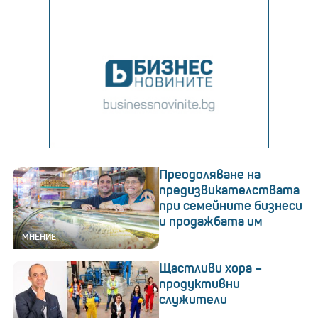
Преодоляване на
предизвикателствата
при семейните бизнеси
и продажбата им
МНЕНИЕ
Щастливи хора –
продуктивни
служители