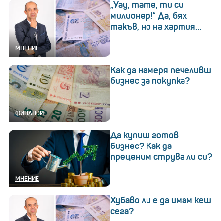
„Уау, тате, ти си
милионер!“ Да, бях
такъв, но на хартия…
МНЕНИЕ
Как да намеря печеливш
бизнес за покупка?
ФИНАНСИ
Да купиш готов
бизнес? Как да
преценим струва ли си?
МНЕНИЕ
Хубаво ли е да имам кеш
сега?