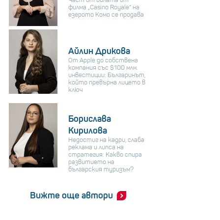
Част от вилата от
филма „Casino Royale“ на
езерото Комо се продава
Айлин Дрикова
От Apple до собствена
компания със $100 млн.
инвестиции: Българинът,
който превърна лицето в
ключ
Борислава
Кирилова
Недостиг на кадри, слаба
реклама и липса на
стратегия: Какво спира
развитието на
българския туризъм?
Вижте още автори