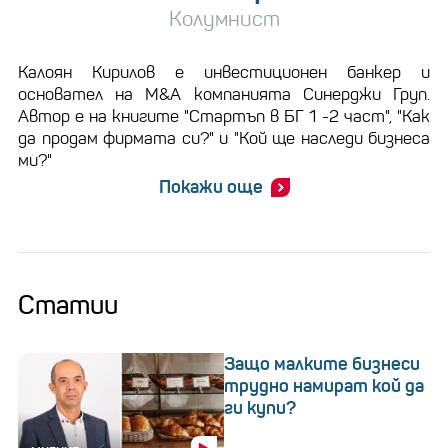
Колумнист
Калоян Кирилов е инвестиционен банкер и
основател на M&A компанията Синерджи Груп.
Автор е на книгите "Стартъп в БГ 1 -2 част", "Как
да продам фирмата си?" и "Кой ще наследи бизнеса
ми?"
Покажи още
Статии
Защо малките бизнеси
трудно намират кой да
ги купи?