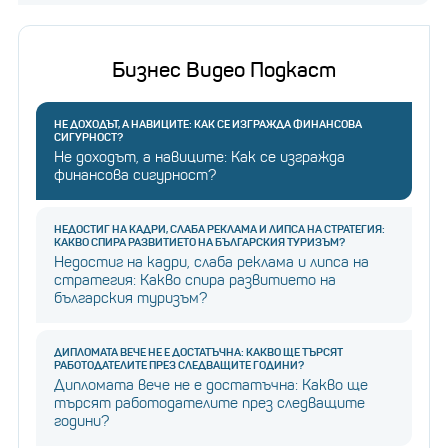
Бизнес Видео Подкаст
НЕ ДОХОДЪТ, А НАВИЦИТЕ: КАК СЕ ИЗГРАЖДА ФИНАНСОВА
СИГУРНОСТ?
Не доходът, а навиците: Как се изгражда
финансова сигурност?
НЕДОСТИГ НА КАДРИ, СЛАБА РЕКЛАМА И ЛИПСА НА СТРАТЕГИЯ:
КАКВО СПИРА РАЗВИТИЕТО НА БЪЛГАРСКИЯ ТУРИЗЪМ?
Недостиг на кадри, слаба реклама и липса на
стратегия: Какво спира развитието на
българския туризъм?
ДИПЛОМАТА ВЕЧЕ НЕ Е ДОСТАТЪЧНА: КАКВО ЩЕ ТЪРСЯТ
РАБОТОДАТЕЛИТЕ ПРЕЗ СЛЕДВАЩИТЕ ГОДИНИ?
Дипломата вече не е достатъчна: Какво ще
търсят работодателите през следващите
години?