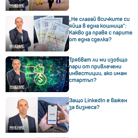
МНЕНИЕ
„Не слагай всичките си
яйца в една кошница“:
Какво да правя с парите
от една сделка?
МНЕНИЕ
Трябват ли ми изобщо
пари от привлечени
инвестиции, ако имам
стартъп?
МНЕНИЕ
Защо LinkedIn е важен
за бизнеса?
МНЕНИЕ