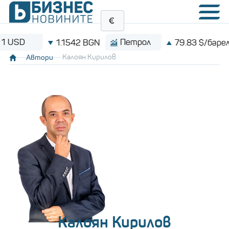
Петрол
Bi
1.1542 BGN
79.83 $/барел
Автори
Калоян Кирилов
Калоян Кирилов