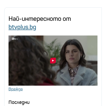
Най-интересното от
btvplus.bg
Вражда
Последни