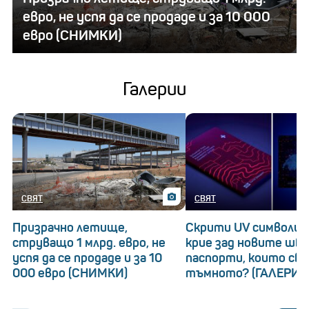
евро, не успя да се продаде и за 10 000
евро (СНИМКИ)
Галерии
СВЯТ
СВЯТ
Призрачно летище,
Скрити UV символи: 
струващо 1 млрд. евро, не
крие зад новите шв
успя да се продаде и за 10
паспорти, които св
000 евро (СНИМКИ)
тъмното? (ГАЛЕРИЯ