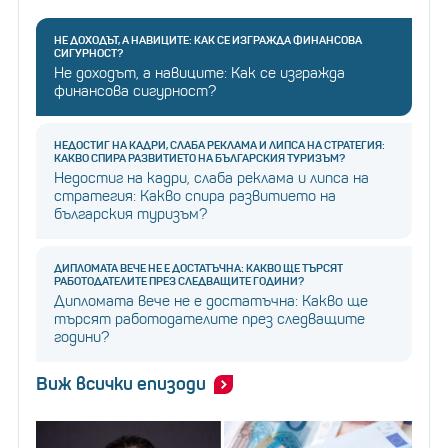
НЕ ДОХОДЪТ, А НАВИЦИТЕ: КАК СЕ ИЗГРАЖДА ФИНАНСОВА
СИГУРНОСТ?
Не доходът, а навиците: Как се изгражда
финансова сигурност?
НЕДОСТИГ НА КАДРИ, СЛАБА РЕКЛАМА И ЛИПСА НА СТРАТЕГИЯ:
КАКВО СПИРА РАЗВИТИЕТО НА БЪЛГАРСКИЯ ТУРИЗЪМ?
Недостиг на кадри, слаба реклама и липса на
стратегия: Какво спира развитието на
българския туризъм?
ДИПЛОМАТА ВЕЧЕ НЕ Е ДОСТАТЪЧНА: КАКВО ЩЕ ТЪРСЯТ
РАБОТОДАТЕЛИТЕ ПРЕЗ СЛЕДВАЩИТЕ ГОДИНИ?
Дипломата вече не е достатъчна: Какво ще
търсят работодателите през следващите
години?
Виж всички епизоди