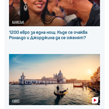
БЛЯСЪК
1200 евро за една нощ: Къде се очаква
Роналдо и Джорджина да се оженят?
СВЯТ