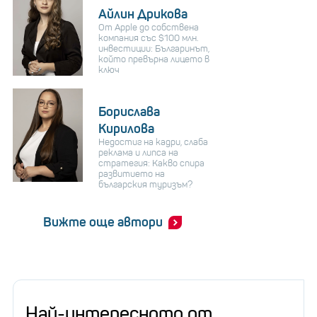
Айлин Дрикова
От Apple до собствена
компания със $100 млн.
инвестиции: Българинът,
който превърна лицето в
ключ
Борислава
Кирилова
Недостиг на кадри, слаба
реклама и липса на
стратегия: Какво спира
развитието на
българския туризъм?
Вижте още автори
Най-интересното от