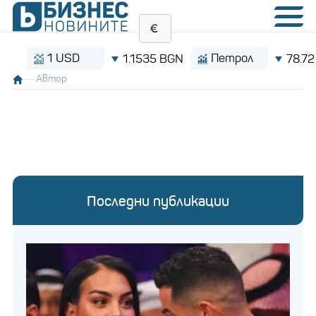
1 USD
Петрол
1.1535 BGN
78.72 $/ба
Автор
Последни публикации