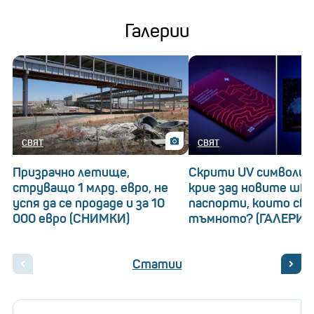
Галерии
СВЯТ
СВЯТ
Призрачно летище,
Скрити UV символи: 
струващо 1 млрд. евро, не
крие зад новите шв
успя да се продаде и за 10
паспорти, които св
000 евро (СНИМКИ)
тъмното? (ГАЛЕРИЯ
Статии