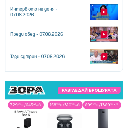
Интервюто на деня -
07.08.2026
Преди обед - 07.08.2026
Тази сутрин - 07.08.2026
РАЗГЛЕДАЙ БРОШУРАТА
329
99
€
/
645
41
лв.
158
99
€
/
310
96
лв.
699
99
€
/
1369
07
лв.