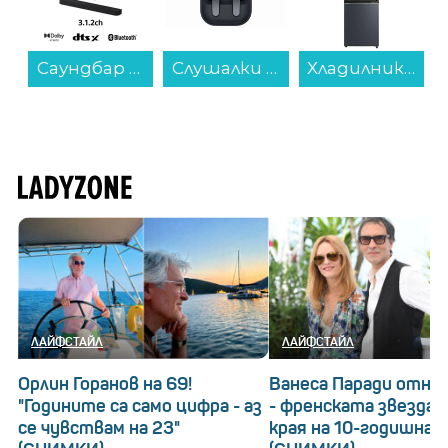
Саундбар Sony HTB600 BRAVIA THEATRE BAR 6...
Слушалки с микрофон Samsung GALAXY BUDS 4 BLACK SM-R540NZKA , Bluetooth , IN-EAR (ТАПИ)...
Хладилник с фризер Toshiba GR-RB500WE-PMJ(06) , 378 l, E , Morandi Grey , No Frost...
ЛАЙФСТАЙЛ
ЛАЙФСТАЙЛ
Орлин Горанов на 69!
Ванеса Паради отнов
"Годините са само цифра - аз
- френската звезда 
се чувствам на 23"
края на 10-годишна 