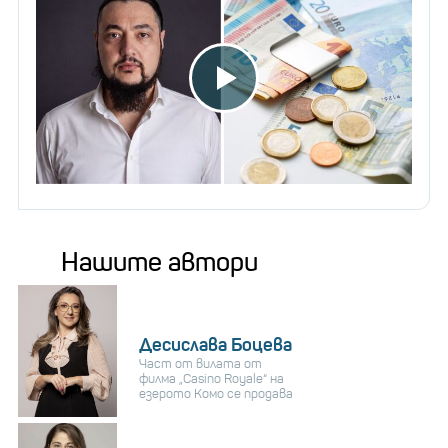
Нашите автори
Десислава Боцева
Част от вилата от
филма „Casino Royale“ на
езерото Комо се продава