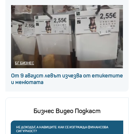
БГ БИЗНЕС
От 9 август левът изчезва от етикетите
и менютата
Бизнес Видео Подкаст
НЕ ДОХОДЪТ, А НАВИЦИТЕ: КАК СЕ ИЗГРАЖДА ФИНАНСОВА
СИГУРНОСТ?