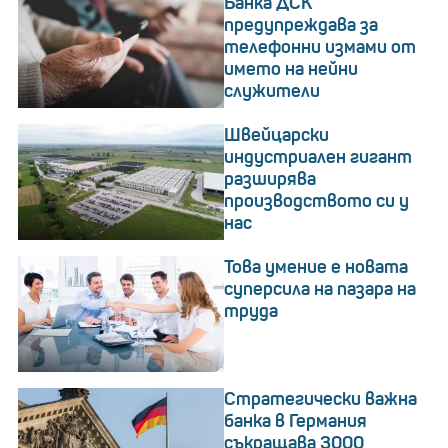
Банка ДСК
предупреждава за
телефонни измами от
името на нейни
служители
Швейцарски
индустриален гигант
разширява
производството си у
нас
Това умение е новата
суперсила на пазара на
труда
Стратегически важна
банка в Германия
съкращава 3000