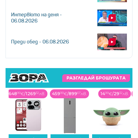
Интервюто на деня -
06.08.2026
Преди обед - 06.08.2026
РАЗГЛЕДАЙ БРОШУРАТА
в.
648
99
€
/
1269
32
лв.
459
99
€
/
899
67
лв.
14
99
€
/
29
32
лв.
6