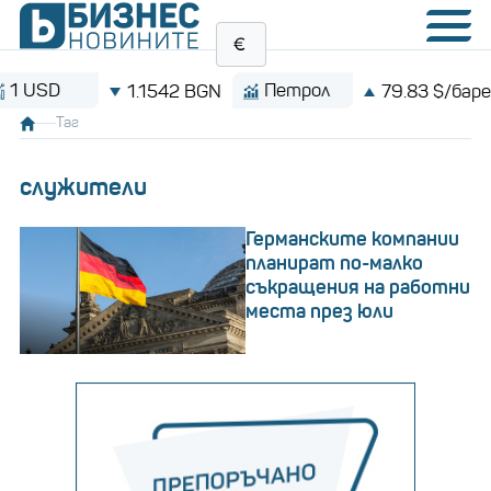
Петрол
Bit
1.1542 BGN
79.83 $/барел
Таг
служители
Германските компании
планират по-малко
съкращения на работни
места през юли