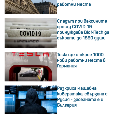
работни места
Спадът при ваксините
срещу COVID-19
принуждава BioNTech да
съкрати до 1860 души
Tesla ще открие 1000
нови работни места в
Германия
Разкриха мащабна
кибератака, свързана с
Русия - засегната е и
България