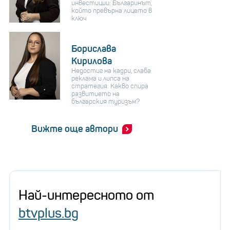
инвестиции: Българинът,
който превърна лицето в
ключ
Борислава
Кирилова
Недостиг на кадри, слаба
реклама и липса на
стратегия: Какво спира
развитието на
българския туризъм?
Вижте още автори
Най-интересното от
btvplus.bg