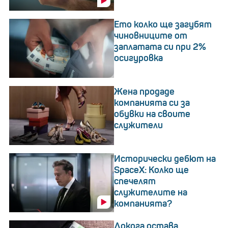
Ето колко ще загубят
чиновниците от
заплатата си при 2%
осигуровка
Жена продаде
компанията си за
обувки на своите
служители
Исторически дебют на
SpaceX: Колко ще
спечелят
служителите на
компанията?
Докога остава