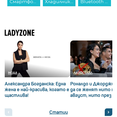
lux FHD-2530...
Смартфон Nothing Phone (4a) PRO 256/12 PINK , 12 GB, 256 GB...
Хладилник с фризер Hotpoint-Ariston HPK 26362 XP4E , 316 l, E , No Frost , Инокс...
Bluetooth колонка Bitty Boomers Grogu - BITTYCHILD...
МОДА
ЛАЙФСТАЙЛ
Александра Богданска: Една
Роналдо и Джорджин
жена е най-красива, когато е
да се женят нито на
щастлива!
август, нито през 20
Статии