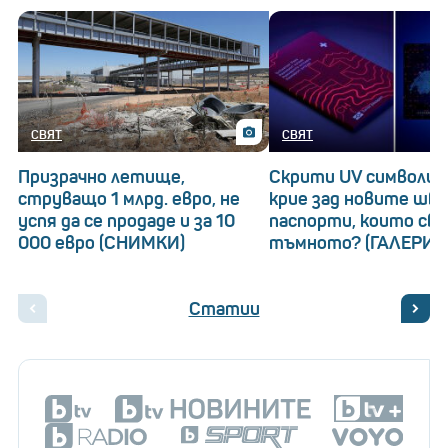
СВЯТ
СВЯТ
Призрачно летище,
Скрити UV символи: 
струващо 1 млрд. евро, не
крие зад новите шв
успя да се продаде и за 10
паспорти, които св
000 евро (СНИМКИ)
тъмното? (ГАЛЕРИЯ
Статии