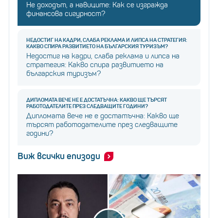
Не доходът, а навиците: Как се изгражда
финансова сигурност?
НЕДОСТИГ НА КАДРИ, СЛАБА РЕКЛАМА И ЛИПСА НА СТРАТЕГИЯ:
КАКВО СПИРА РАЗВИТИЕТО НА БЪЛГАРСКИЯ ТУРИЗЪМ?
Недостиг на кадри, слаба реклама и липса на
стратегия: Какво спира развитието на
българския туризъм?
ДИПЛОМАТА ВЕЧЕ НЕ Е ДОСТАТЪЧНА: КАКВО ЩЕ ТЪРСЯТ
РАБОТОДАТЕЛИТЕ ПРЕЗ СЛЕДВАЩИТЕ ГОДИНИ?
Дипломата вече не е достатъчна: Какво ще
търсят работодателите през следващите
години?
Виж всички епизоди