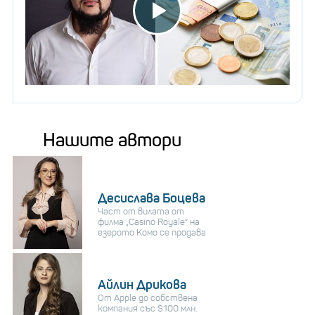
Нашите автори
Десислава Боцева
Част от вилата от
филма „Casino Royale“ на
езерото Комо се продава
Айлин Дрикова
От Apple до собствена
компания със $100 млн.