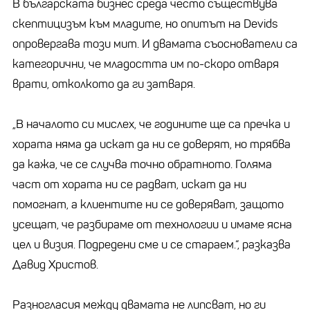
В българската бизнес среда често съществува
скептицизъм към младите, но опитът на Devids
опровергава този мит. И двамата съоснователи са
категорични, че младостта им по-скоро отваря
врати, отколкото да ги затваря.
„В началото си мислех, че годините ще са пречка и
хората няма да искат да ни се доверят, но трябва
да кажа, че се случва точно обратното. Голяма
част от хората ни се радват, искат да ни
помогнат, а клиентите ни се доверяват, защото
усещат, че разбираме от технологии и имаме ясна
цел и визия. Подредени сме и се стараем.“, разказва
Давид Христов.
Разногласия между двамата не липсват, но ги