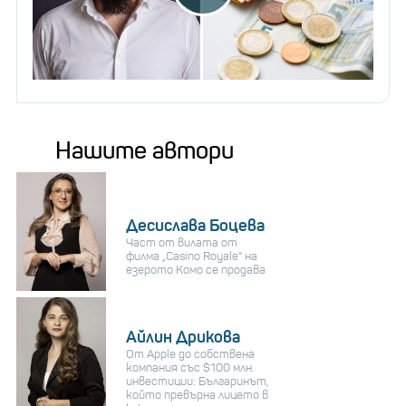
Нашите автори
Десислава Боцева
Част от вилата от
филма „Casino Royale“ на
езерото Комо се продава
Айлин Дрикова
От Apple до собствена
компания със $100 млн.
инвестиции: Българинът,
който превърна лицето в