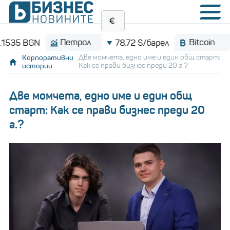
Петрол
Bitcoin
78.72 $/барел
$64,99
Корпоративни
Две момчета, едно име и един общ старт:
истории
Как се прави бизнес преди 20 г.?
Две момчета, едно име и един общ
старт: Как се прави бизнес преди 20
г.?