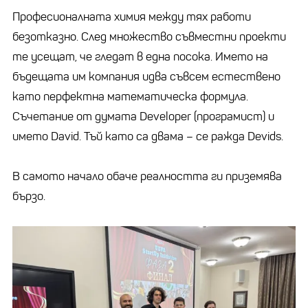
Професионалната химия между тях работи
безотказно. След множество съвместни проекти
те усещат, че гледат в една посока. Името на
бъдещата им компания идва съвсем естествено
като перфектна математическа формула.
Съчетание от думата Developer (програмист) и
името David. Тъй като са двама – се ражда Devids.
В самото начало обаче реалността ги приземява
бързо.