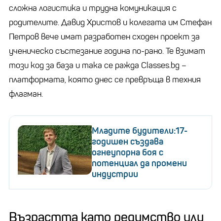
сложна логистика и трудна комуникация с
родителите. Давид Христов и колегата им Стефан
Петров вече имат разработен сходен проект за
ученическо състезание година по-рано. Те взимат
този код за база и така се ражда Classes.bg –
платформата, която днес се превръща в техния
флагман.
Младите будители:17-
годишен създава
огнеупорна боя с
потенциал да промени
индустрии
Възрастта като редимство или