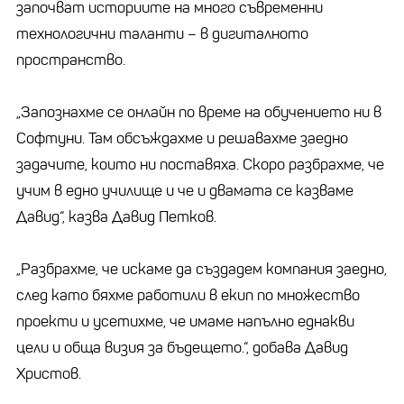
започват историите на много съвременни
технологични таланти – в дигиталното
пространство.
„Запознахме се онлайн по време на обучението ни в
Софтуни. Там обсъждахме и решавахме заедно
задачите, които ни поставяха. Скоро разбрахме, че
учим в едно училище и че и двамата се казваме
Давид“, казва Давид Петков.
„Разбрахме, че искаме да създадем компания заедно,
след като бяхме работили в екип по множество
проекти и усетихме, че имаме напълно еднакви
цели и обща визия за бъдещето.“, добава Давид
Христов.