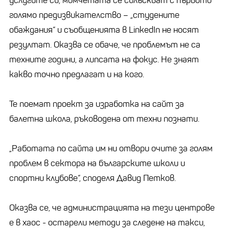
услугите си, момчетата се сблъскват с първото
голямо предизвикателство – „студените
обаждания“ и съобщенията в LinkedIn не носят
резултат. Оказва се обаче, че проблемът не са
техните години, а липсата на фокус. Не знаят
какво точно предлагат и на кого.
Те поемат проект за изработка на сайт за
балетна школа, ръководена от техни познати.
„Работата по сайта им ни отвори очите за голям
проблем в сектора на българските школи и
спортни клубове“, споделя Давид Петков.
Оказва се, че администрацията на тези центрове
е в хаос - остарели методи за следене на такси,