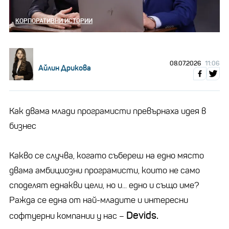
КОРПОРАТИВНИ ИСТОРИИ
08.07.2026
11:06
Айлин Дрикова
Как двама млади програмисти превърнаха идея в
бизнес
Какво се случва, когато събереш на едно място
двама амбициозни програмисти, които не само
споделят еднакви цели, но и... едно и също име?
Ражда се една от най-младите и интересни
Devids.
софтуерни компании у нас –