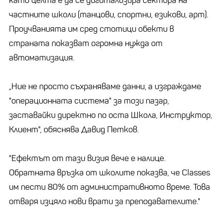
като целта е да се дигитализира сектора на
частните школи (танцови, спортни, езикови, арт).
Проучванията им сред стотици обекти в
страната показват огромна нужда от
автоматизация.
„Ние не просто съхраняваме данни, а изграждаме
"операционната система" за този пазар,
заставайки директно по оста Школа, Инструктор,
Клиент", обяснява Давид Петков.
"Ефектът от тази визия вече е налице.
Обратната връзка от школите показва, че Classes
им пести 80% от административното време. Това
отваря изцяло нови врати за преподавателите."