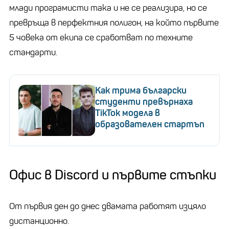
млади програмисти така и не се реализира, но се
превръща в перфектния полигон, на който първите
5 човека от екипа се сработват по техните
стандарти.
Как трима български
студенти превърнаха
TikTok модела в
образователен стартъп
Офис в Discord и първите стъпки
От първия ден до днес двамата работят изцяло
дистанционно.