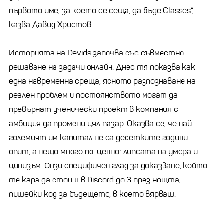
първото име, за което се сеща, да бъде Classes“,
казва Давид Христов.
Историята на Devids започва със съвместно
решаване на задачи онлайн. Днес тя показва как
една навременна среща, ясното разпознаване на
реален проблем и постоянството могат да
превърнат ученически проект в компания с
амбиция да промени цял пазар. Оказва се, че най-
големият им капитал не са десетките години
опит, а нещо много по-ценно: липсата на умора и
цинизъм. Онзи специфичен глад за доказване, който
те кара да стоиш в Discord до 3 през нощта,
пишейки код за бъдещето, в което вярваш.