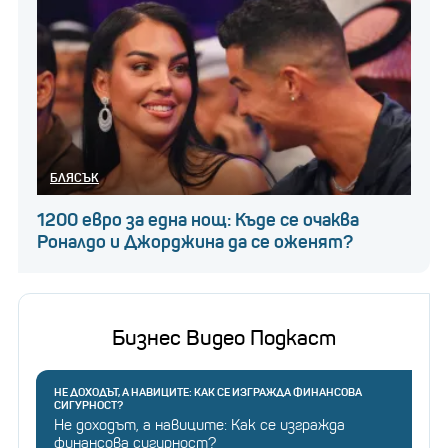
БЛЯСЪК
1200 евро за една нощ: Къде се очаква
Роналдо и Джорджина да се оженят?
Бизнес Видео Подкаст
НЕ ДОХОДЪТ, А НАВИЦИТЕ: КАК СЕ ИЗГРАЖДА ФИНАНСОВА
СИГУРНОСТ?
Не доходът, а навиците: Как се изгражда
финансова сигурност?