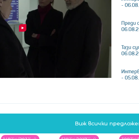
- 06.08
Преди 
06.08.
Тази су
06.08.
Интерв
- 05.08
Виж всички предлож
99
02
99
32
99