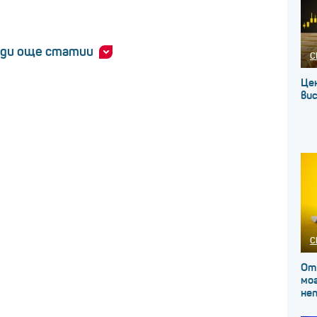
ди още статии
С
Це
вис
С
От
мог
не