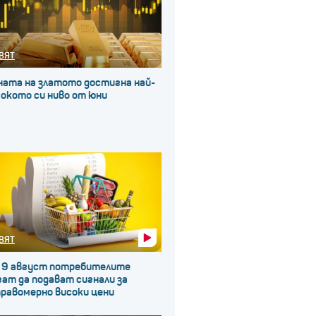
ВЯТ
ната на златото достигна най-
окото си ниво от юни
ВЯТ
 9 август потребителите
ат да подават сигнали за
правомерно високи цени