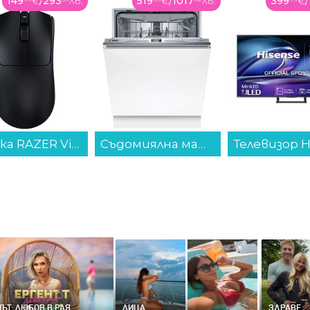
519
€
/
1017
лв.
399
€
/
782
лв.
184
€
Съдомиялна машина за вграждане Bosch SMV4EVX09E. , 14 комплекта, 600 Ш, мм, B...
Телевизор Hisense 50E8Q , 126 см, 3840x2160 UHD-4K , 50 inch, Mini LED , Smart TV , VIDAA...
ЪТ: ЛЮБОВ В РАЯ
ЛИЦА
ЗДРАВЕ