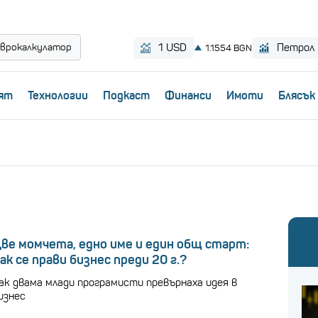
врокалкулатор
ят
Технологии
Пoдкаст
Финанси
Имоти
Блясък
ве момчета, едно име и един общ старт:
ак се прави бизнес преди 20 г.?
ак двама млади програмисти превърнаха идея в
изнес