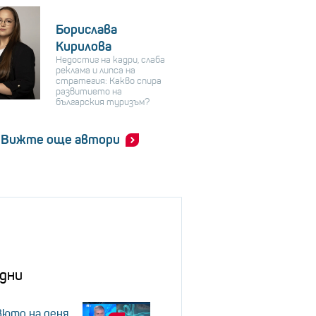
Борислава
Кирилова
Недостиг на кадри, слаба
реклама и липса на
стратегия: Какво спира
развитието на
българския туризъм?
Вижте още автори
дни
юто на деня