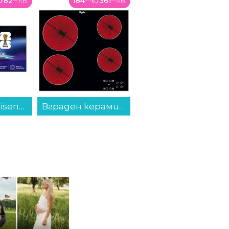
/
361
лв.
48
€
/
95
лв.
52
€
/
103
лв.
Вграден керамичен плот Whirlpool AKT 8090/NE , Електрически...
Преса за коса Remington S8598...
Машинка за подстригване Philips HC5650/15...