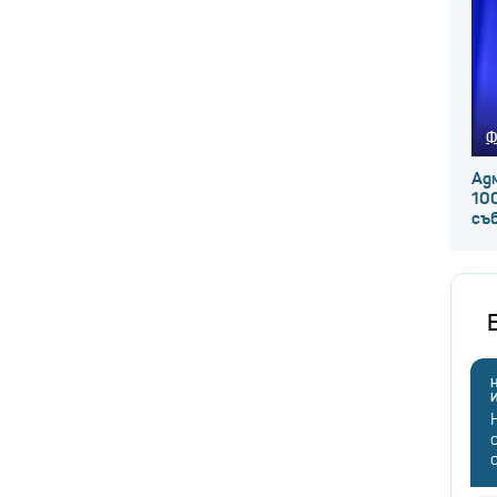
Ф
Ад
100
съ
Н