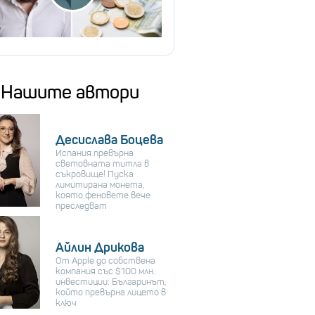
Нашите автори
Десислава Боцева
Испания превърна
световната титла в
съкровище! Пуска
лимитирана монета,
която феновете вече
преследват
Айлин Дрикова
От Apple до собствена
компания със $100 млн.
инвестиции: Българинът,
който превърна лицето в
ключ