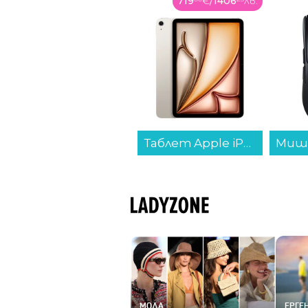
719
€
/
1406
лв.
149
€
/
293
лв.
Таблет Apple iPad Air 11" Wi-Fi 256GB Starlight mca44 , 256 GB, 8 GB...
Мишка RAZER Viper V3 Pro RZ01-05120100-R3G1...
МОДА
ЕРГЕН