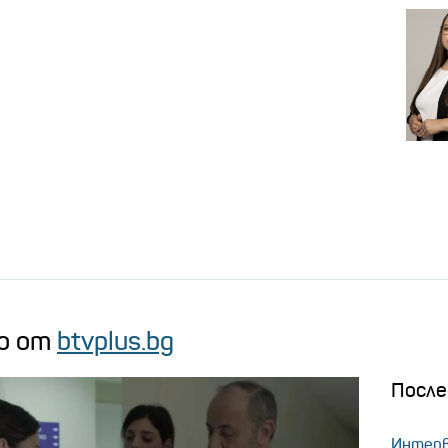
о от
btvplus.bg
После
Интерв