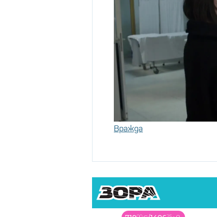
Вражда
00
25
99
36