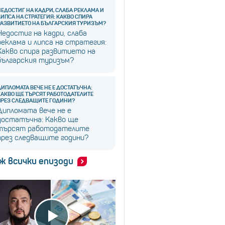
НЕДОСТИГ НА КАДРИ, СЛАБА РЕКЛАМА И
ЛИПСА НА СТРАТЕГИЯ: КАКВО СПИРА
РАЗВИТИЕТО НА БЪЛГАРСКИЯ ТУРИЗЪМ?
Недостиг на кадри, слаба
реклама и липса на стратегия:
Какво спира развитието на
българския туризъм?
ДИПЛОМАТА ВЕЧЕ НЕ Е ДОСТАТЪЧНА:
КАКВО ЩЕ ТЪРСЯТ РАБОТОДАТЕЛИТЕ
ПРЕЗ СЛЕДВАЩИТЕ ГОДИНИ?
Дипломата вече не е
достатъчна: Какво ще
търсят работодателите
през следващите години?
ж всички епизоди