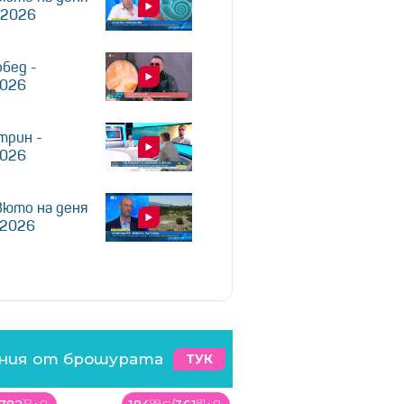
.2026
обед -
2026
трин -
2026
юто на деня
.2026
ения от брошурата
ТУК
81
99
82
99
64