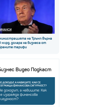
ИНАНСИ
министрацията на Тръмп върна
 млрд. долара на бизнеса от
браните тарифи
Бизнес Видео Подкаст
Е ДОХОДЪТ, А НАВИЦИТЕ: КАК СЕ
ИЗГРАЖДА ФИНАНСОВА СИГУРНОСТ?
Не доходът, а навиците: Как
се изгражда финансова
сигурност?