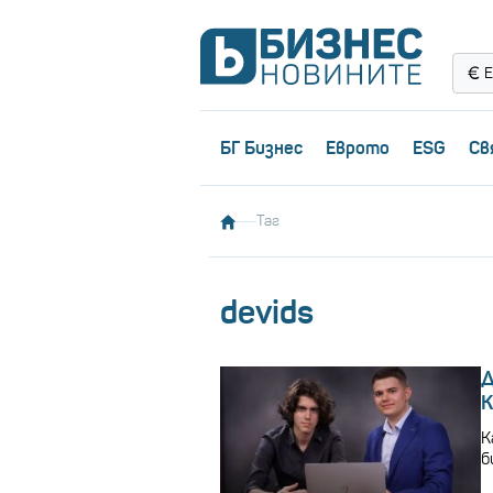
Е
БГ Бизнес
Еврото
ESG
Св
Таг
devids
Д
К
К
б