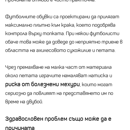
Футболните обувки са проектирани да прилягат
максимално плътно към крака, което подобрява
контрола върху топката. При някои футболисти
обаче това може да доведе до неприятно триене в
областта на ахилесовото сухожилие и петата.
Чрез премахване на малка част от материала
около петата играчите намаляват натиска и
риска от болезнени мехури
, които могат
сериозно да повлияят на представянето им по
време на двубой.
Здравословен проблем също може да е
причината