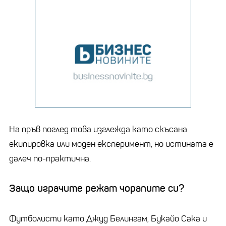
На пръв поглед това изглежда като скъсана
екипировка или моден експеримент, но истината е
далеч по-практична.
Защо играчите режат чорапите си?
Футболисти като Джуд Белингам, Букайо Сака и