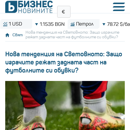
USD
Петрол
1.1535 BGN
78.72 $/барел
Нова тенденция на Световното: Защо играчите
Свят
режат задната част на футболните си обувки?
Нова тенденция на Световното: Защо
играчите режат задната част на
футболните си обувки?