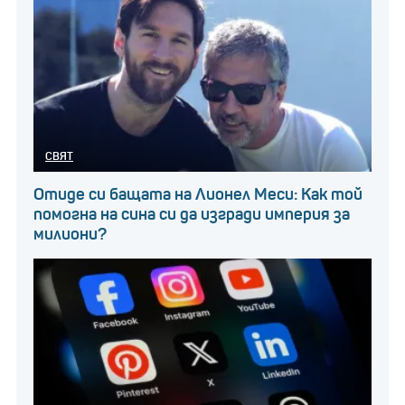
СВЯТ
Отиде си бащата на Лионел Меси: Как той
помогна на сина си да изгради империя за
милиони?