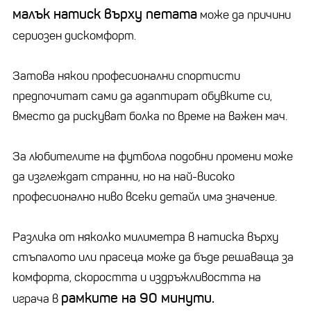
малък натиск върху петата
може да причини
сериозен дискомфорт.
Затова някои професионални спортисти
предпочитат сами да адаптират обувките си,
вместо да рискуват болка по време на важен мач.
За любителите на футбола подобни промени може
да изглеждат странни, но на най-високо
професионално ниво всеки детайл има значение.
Разлика от няколко милиметра в натиска върху
стъпалото или прасеца може да бъде решаваща за
комфорта, скоростта и издръжливостта на
рамките на 90 минути.
играча в