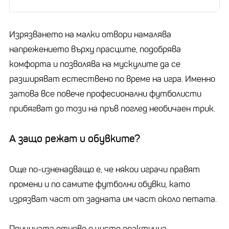
Изрязването на малки отвори намалява
напрежението върху прасците, подобрява
комфорта и позволява на мускулите да се
разширяват естествено по време на игра. Именно
затова все повече професионални футболисти
прибягват до този на пръв поглед необичаен трик.
А защо режат и обувките?
Още по-изненадващо е, че някои играчи правят
промени и по самите футболни обувки, като
изрязват част от задната им част около петата.
Причината отново е чисто практична.