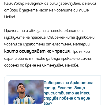
Кайл Уокър неведнъж са били забелязвани с малки
отвори в задната част на чорапите си, пише
Unilad.
Причината е свързана с натоварването на
мускулите на прасеца. Съвременните футболни
чорапи са изработени от еластични материи,
които осигуряват компресия
. При някои
играчи обаче тя може да бъде прекалено силна,
особено по време на интензивни мачове.
Победата на Аржентина
срещу Египет: Защо
присъствието на Меси
струва повече от един
гол?