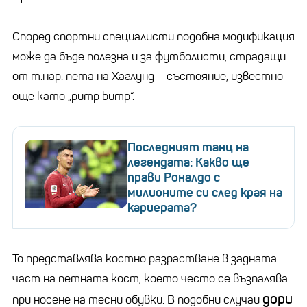
Според спортни специалисти подобна модификация
може да бъде полезна и за футболисти, страдащи
от т.нар. пета на Хаглунд – състояние, известно
още като „pump bump“.
Последният танц на
легендата: Какво ще
прави Роналдо с
милионите си след края на
кариерата?
То представлява костно разрастване в задната
част на петната кост, което често се възпалява
дори
при носене на тесни обувки. В подобни случаи