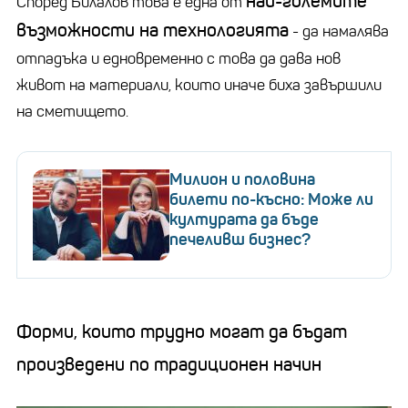
най-големите
Според Билалов това е една от
възможности на технологията
- да намалява
отпадъка и едновременно с това да дава нов
живот на материали, които иначе биха завършили
на сметището.
Милион и половина
билети по-късно: Може ли
културата да бъде
печеливш бизнес?
Форми, които трудно могат да бъдат
произведени по традиционен начин