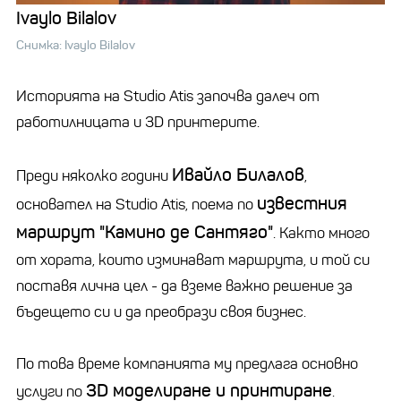
Ivaylo Bilalov
Снимка: Ivaylo Bilalov
Историята на Studio Atis започва далеч от
работилницата и 3D принтерите.
Ивайло Билалов
Преди няколко години
,
известния
основател на Studio Atis, поема по
маршрут "Камино де Сантяго"
. Както много
от хората, които изминават маршрута, и той си
поставя лична цел - да вземе важно решение за
бъдещето си и да преобрази своя бизнес.
По това време компанията му предлага основно
3D моделиране и принтиране
услуги по
.