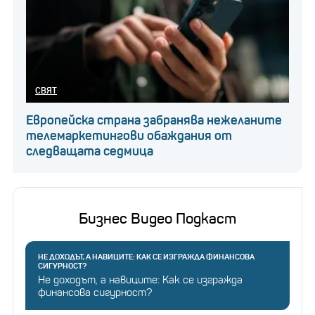
СВЯТ
Европейска страна забранява нежеланите
телемаркетингови обаждания от
следващата седмица
Бизнес Видео Подкаст
НЕ ДОХОДЪТ, А НАВИЦИТЕ: КАК СЕ ИЗГРАЖДА ФИНАНСОВА
СИГУРНОСТ?
Не доходът, а навиците: Как се изгражда
финансова сигурност?