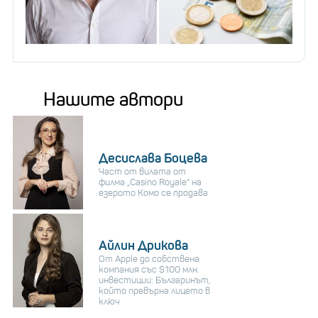
Нашите автори
Десислава Боцева
Част от вилата от
филма „Casino Royale“ на
езерото Комо се продава
Айлин Дрикова
От Apple до собствена
компания със $100 млн.
инвестиции: Българинът,
който превърна лицето в
ключ