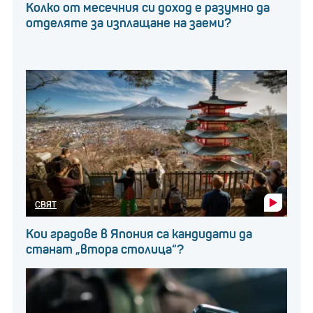
Колко от месечния си доход е разумно да
отделяте за изплащане на заеми?
СВЯТ
Кои градове в Япония са кандидати да
станат „втора столица“?