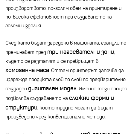
производството, по-голям обем на принтиране и
по-висока ефективност при създаването на
големи изделия.
След като бъдат заредени в машината, гранулите
три нагревателни зони
преминават през
,
където се разтапят и се превръщат в
хомогенна маса
. Оттам принтерът започва да
изгражда продукта слой по слой по предварително
дигитален модел
създаден
. Именно този процес
сложни форми и
позволява създаването на
структури
, които трудно могат да бъдат
произведени чрез конвенционални методи.