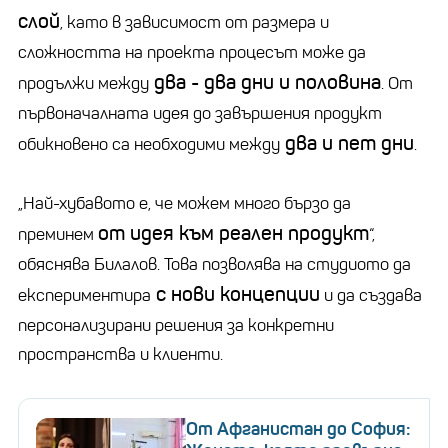
слой
, като в зависимост от размера и
сложността на проекта процесът може да
два - два дни и половина
продължи между
. От
първоначалната идея до завършения продукт
два и пет дни
обикновено са необходими между
.
„Най-хубавото е, че можем много бързо да
от идея към реален продукт
преминем
“,
обяснява Билалов. Това позволява на студиото да
с нови концепции
експериментира
и да създава
персонализирани решения за конкретни
пространства и клиенти.
От Афганистан до София: