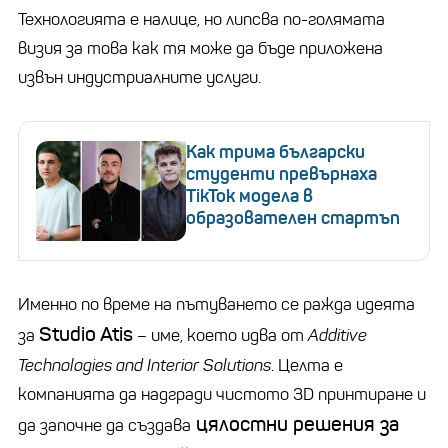
Технологията е налице, но липсва по-голямата
визия за това как тя може да бъде приложена
извън индустриалните услуги.
Как трима български
студенти превърнаха
TikTok модела в
образователен стартъп
Именно по време на пътуването се ражда идеята
Studio Atis
за
– име, което идва от
Additive
Technologies and Interior Solutions
. Целта е
компанията да надгради чистото 3D принтиране и
цялостни решения за
да започне да създава