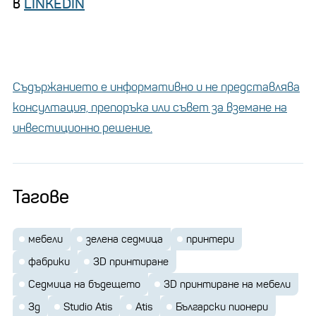
в
LINKEDIN
Съдържанието е информативно и не представлява
консултация, препоръка или съвет за вземане на
инвестиционно решение.
Тагове
мебели
зелена седмица
принтери
фабрики
3D принтиране
Седмица на бъдещето
3D принтиране на мебели
3д
Studio Atis
Atis
Български пионери