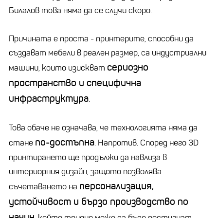
Билалов това няма да се случи скоро.
Причината е проста - принтерите, способни да
създават мебели в реален размер, са индустриални
сериозно
машини, които изискват
пространство и специфична
инфраструктура
.
Това обаче не означава, че технологията няма да
по-достъпна
стане
. Напротив. Според него 3D
принтирането ще продължи да навлиза в
интериорния дизайн, защото позволява
персонализация,
съчетаването на
устойчивост и бързо производство по
начин
, който трудно може да бъде постигнат