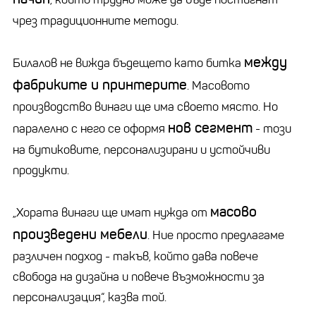
чрез традиционните методи.
между
Билалов не вижда бъдещето като битка
фабриките и принтерите
. Масовото
производство винаги ще има своето място. Но
нов сегмент
паралелно с него се оформя
- този
на бутиковите, персонализирани и устойчиви
продукти.
масово
„Хората винаги ще имат нужда от
произведени мебели
. Ние просто предлагаме
различен подход - такъв, който дава повече
свобода на дизайна и повече възможности за
персонализация“, казва той.