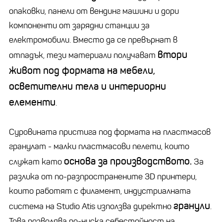
опаковки, панели от вендинг машини и дори
компоненти от зарядни станции за
електромобили. Вместо да се превърнат в
втори
отпадък, тези материали получават
живот под формата на мебели,
осветителни тела и интериорни
елементи
.
Суровината пристига под формата на пластмасов
гранулат - малки пластмасови пелети, които
основа за производството.
служат като
За
разлика от по-разпространените 3D принтери,
които работят с филамент, индустриалната
гранули
система на Studio Atis използва директно
.
Това позволява по-ниска себестойност на