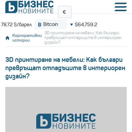
Bitcoin
ел
$64,759.2
3D принтиране на мебели: Как българи
Корпоративни
превръщат отпадъците в интериорен
истории
дизайн?
3D принтиране на мебели: Как българи
превръщат отпадъците в интериорен
дизайн?