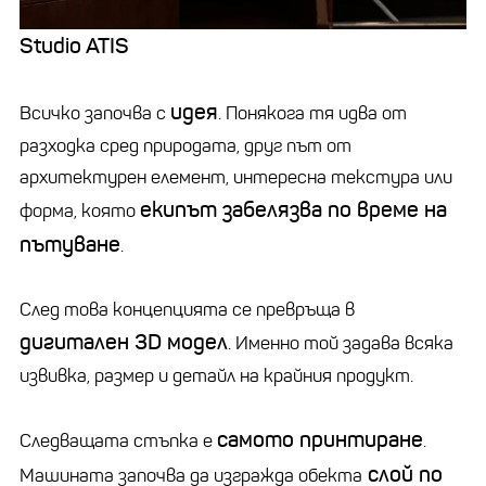
Studio ATIS
идея
Всичко започва с
. Понякога тя идва от
разходка сред природата, друг път от
архитектурен елемент, интересна текстура или
екипът забелязва по време на
форма, която
пътуване
.
След това концепцията се превръща в
дигитален 3D модел
. Именно той задава всяка
извивка, размер и детайл на крайния продукт.
самото принтиране
Следващата стъпка е
.
слой по
Машината започва да изгражда обекта