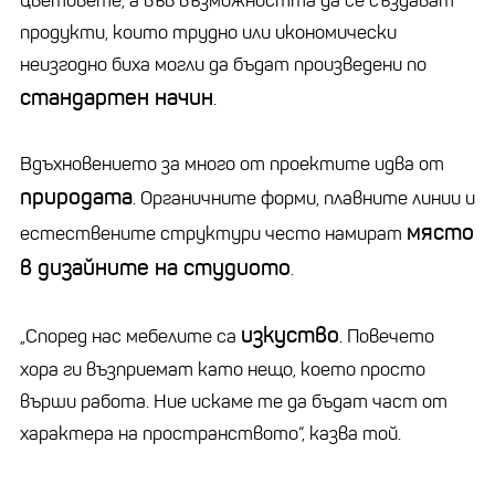
цветовете, а във възможността да се създават
продукти, които трудно или икономически
неизгодно биха могли да бъдат произведени по
стандартен начин
.
Вдъхновението за много от проектите идва от
природата
. Органичните форми, плавните линии и
място
естествените структури често намират
в дизайните на студиото
.
изкуство
„Според нас мебелите са
. Повечето
хора ги възприемат като нещо, което просто
върши работа. Ние искаме те да бъдат част от
характера на пространството“, казва той.