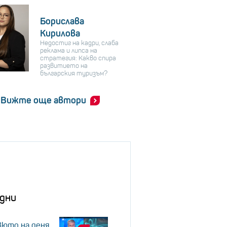
Борислава
Кирилова
Недостиг на кадри, слаба
реклама и липса на
стратегия: Какво спира
развитието на
българския туризъм?
Вижте още автори
дни
юто на деня