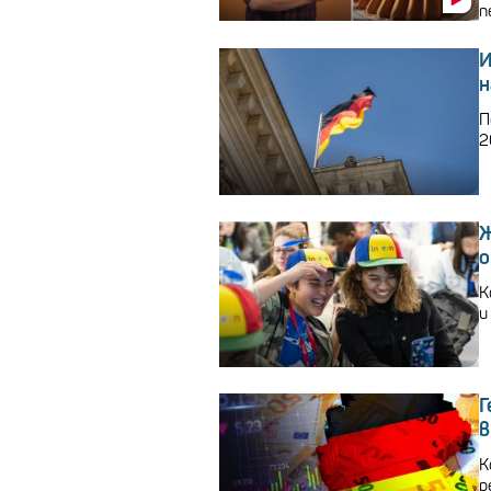
п
И
н
П
2
Ж
К
и
Г
в
К
р