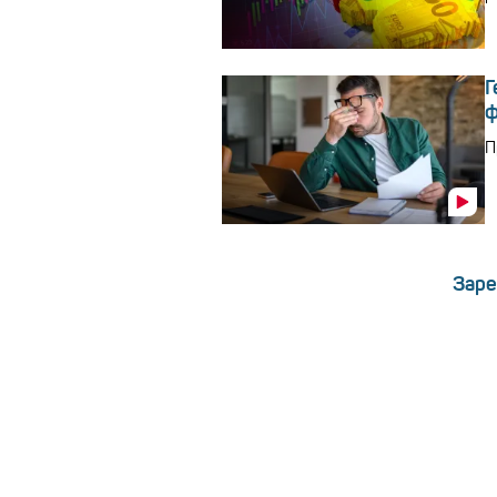
Г
ф
П
Заре