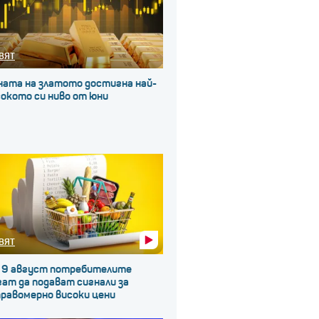
ВЯТ
ната на златото достигна най-
окото си ниво от юни
ВЯТ
 9 август потребителите
ат да подават сигнали за
правомерно високи цени