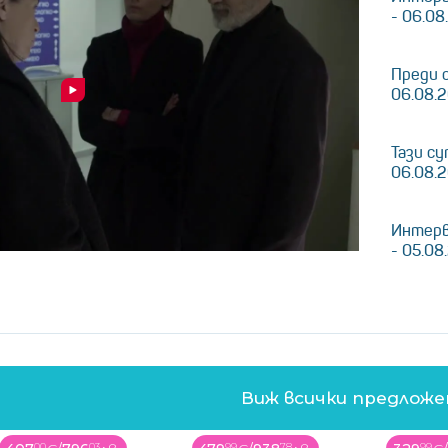
- 06.08
Преди 
06.08.
Тази су
06.08.
Интерв
- 05.08
Виж всички предлож
99
78
99
41
99