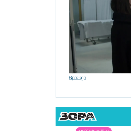
Вражда
99
85
00
03