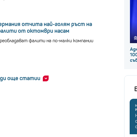
ермания отчита най-голям ръст на
алити от октомври насам
Ф
реобладават фалити на по-малки компании
Ад
100
съ
ди още статии
Н