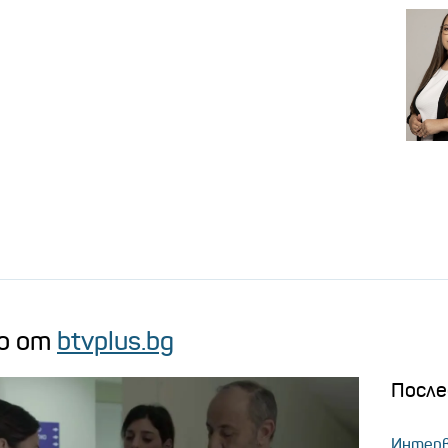
о от
btvplus.bg
После
Интерв