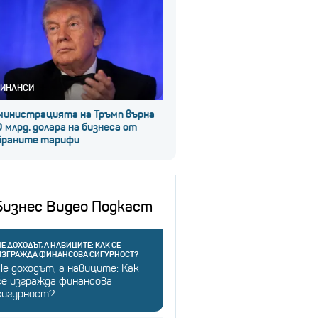
ИНАНСИ
министрацията на Тръмп върна
 млрд. долара на бизнеса от
браните тарифи
Бизнес Видео Подкаст
Е ДОХОДЪТ, А НАВИЦИТЕ: КАК СЕ
ИЗГРАЖДА ФИНАНСОВА СИГУРНОСТ?
Не доходът, а навиците: Как
се изгражда финансова
сигурност?