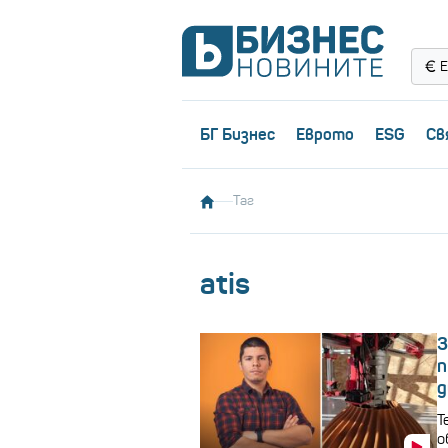
Е
БГ Бизнес
Еврото
ESG
Св
Таг
atis
3
п
д
Т
о