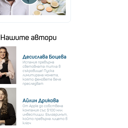
Нашите автори
Десислава Боцева
Испания превърна
световната титла в
съкровище! Пуска
лимитирана монета,
която феновете вече
преследват
Айлин Дрикова
От Apple до собствена
компания със $100 млн.
инвестиции: Българинът,
който превърна лицето в
ключ