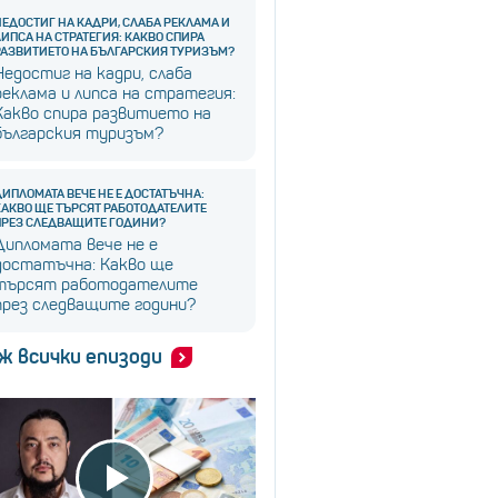
НЕДОСТИГ НА КАДРИ, СЛАБА РЕКЛАМА И
ЛИПСА НА СТРАТЕГИЯ: КАКВО СПИРА
РАЗВИТИЕТО НА БЪЛГАРСКИЯ ТУРИЗЪМ?
Недостиг на кадри, слаба
реклама и липса на стратегия:
Какво спира развитието на
българския туризъм?
ДИПЛОМАТА ВЕЧЕ НЕ Е ДОСТАТЪЧНА:
КАКВО ЩЕ ТЪРСЯТ РАБОТОДАТЕЛИТЕ
ПРЕЗ СЛЕДВАЩИТЕ ГОДИНИ?
Дипломата вече не е
достатъчна: Какво ще
търсят работодателите
през следващите години?
ж всички епизоди