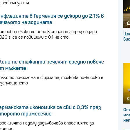
ерсонализация
нфлацията в Германия се ускори до 2,1% в
ачалото на годината
С
отребителските цени в страната през януари
Це
026 г. са се повишили с 0,1 на сто
вис
ените стажанти печелят средно повече
от мъжете
олкото по-голяма е фирмата, толкова по-високо е
 заплащането
С
ерманската икономика се сви с 0,3% през
От
торото тримесечие
мог
не
орекцията надолу задълбочава опасенията за
ецесия