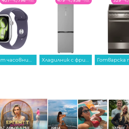
479
€
/
938
лв.
329
€
/
645
лв.
359
€
/
Хладилник с фризер Whirlpool WHK 26372 X5EA1 , 370 l, D , No Frost , Инокс...
Готварска печка (ток) AMICA 508CE2.30EH(XV) , Керамични...
ЪТ: ЛЮБОВ В РАЯ
ЛИЦА
ЗДРАВЕ