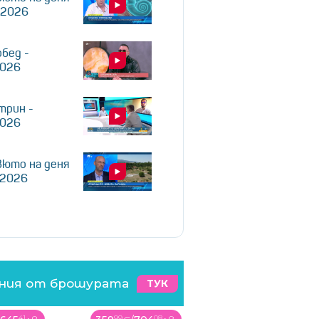
.2026
обед -
2026
трин -
2026
юто на деня
.2026
ения от брошурата
ТУК
08
99
15
90
6