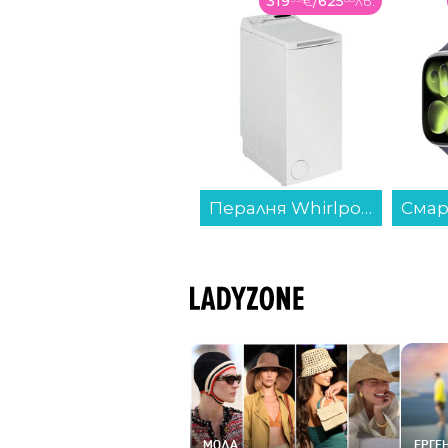
319
€
/
625
лв.
407
€
/
796
лв.
Пералня Whirlpool TDLR 6040 S , 1000 об./мин., 6.00 kg, C , Бял...
Смарт часовник Apple Watch 11 46mm Silver/Purple Band S/M mev94 , 2.00 , 64 , Apple S10 SiP 64-bit Dual Core...
МОДА
ЕРГЕН