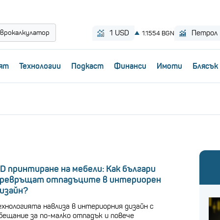
врокалкулатор
ят
Технологии
Пoдкаст
Финанси
Имоти
Блясък
D принтиране на мебели: Как българи
ревръщат отпадъците в интериорен
изайн?
ехнологията навлиза в интериорния дизайн с
бещание за по-малко отпадък и повече