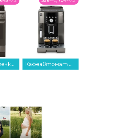
704
лв.
199
€
/
391
лв.
49
€
/
97
лв.
Кафеавтомат DeLonghi MAGNIFICA EVO ECAM250.33.TB...
Хладилник с фризер Crown CBR170WH , 170 l, E , Бял , Статична...
Игра METAL GEAR SOLID Delta: Snake Eater D1 (PS5)...