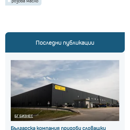
розова масло
Последни публикации
БГ БИЗНЕС
Българска компания придоби словашки