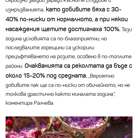
сериозни загуби заради късните студове и
като добивите бяха с 30-
измръзванията,
40% по-ниски от нормалното, а при някои
насаждения щетите достигнаха 100%.
Тази
година условията са по-благоприятни, но
последвалите горещини са ускорили
прецъфтяването на розите, особено в по-топлите
Очакванията са реколтата да бъде с
райони.
около 15-20% под средната.
„Вероятно
добивите пак ще са по-ниски от обичайното, но не
толкова драстично както миналата година“,
коментира Ралчева.