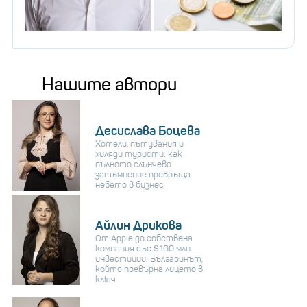
Нашите автори
Десислава Боцева
Хотели, пътувания и
хиляди туристи: как
пълното слънчево
затъмнение превръща
небето в бизнес
Айлин Дрикова
От Apple до собствена
компания със $100 млн.
инвестиции: Българинът,
който превърна лицето в
ключ