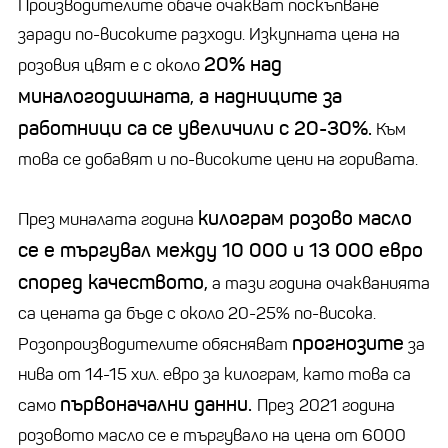
Производителите обаче очакват поскъпване
заради по-високите разходи. Изкупната цена на
20% над
розовия цвят е с около
миналогодишната, а надниците за
работници са се увеличили с 20-30%.
Към
това се добавят и по-високите цени на горивата.
килограм розово масло
През миналата година
се е търгувал между 10 000 и 13 000 евро
според качеството,
а тази година очакванията
са цената да бъде с около 20-25% по-висока.
прогнозите
Розопроизводителите обясняват
за
нива от 14-15 хил. евро за килограм, като това са
първоначални данни.
само
През
2021 година
розовото масло се е търгувало на цена от 6000