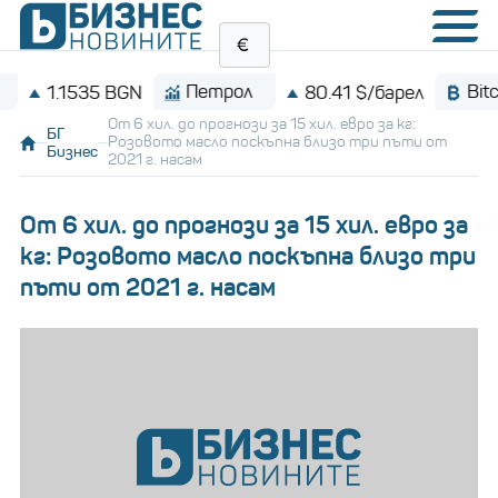
Петрол
Bitcoin
.1535 BGN
80.41 $/барел
От 6 хил. до прогнози за 15 хил. евро за кг:
БГ
Розовото масло поскъпна близо три пъти от
Бизнес
2021 г. насам
От 6 хил. до прогнози за 15 хил. евро за
кг: Розовото масло поскъпна близо три
пъти от 2021 г. насам