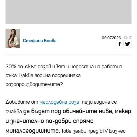
09.07.2026
10:17
Стефани Боова
20% по-скъп розов цвят и недостиг на работна
ръка: Каква година посрещнаха
розопроизводителите?
Добивите от
маслодайна роза
тази година се
да бъдат под обичайните нива, макар
очаква
и значително по-добри спрямо
миналогодишните.
Това заяви пред bTV Бизнес