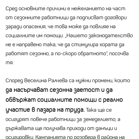
Сред основните причини е нежеланието на част
от сезонните работници да подписват договори
заради опасения, че това може да повлияе на
социалните им помощи. „Нашето законодателство
не е направено така, че да стимулира хората да
работят сезонно, а по-скоро обратното“, посочва
тя.
Според Веселина Ралчева са нужни промени, които
да насърчават сезонна заетост и да
обвържат социалните помощи с реално
участие в пазара на труда.
Така ще се
осигурят повече работници за земеделието, а
държавата ще получава приходи от данъци и
осигуровки. Кампанията по розобера в района на