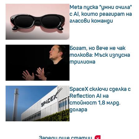
Meta пуска "умни очила"
с AI, които реагират на
гласови команди
Богат, но вече не чак
толкова: Мъск изпусна
трилиона
SpaceX сключи сделка с
Reflection AI на
стойност 1,8 млрд.
долара
Зареди още статии