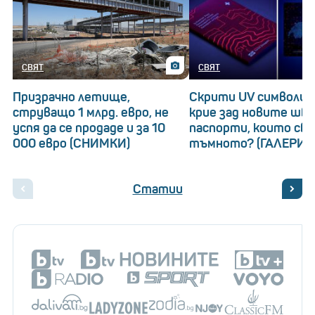
СВЯТ
СВЯТ
Призрачно летище,
Скрити UV символи: 
струващо 1 млрд. евро, не
крие зад новите шв
успя да се продаде и за 10
паспорти, които св
000 евро (СНИМКИ)
тъмното? (ГАЛЕРИЯ
Статии