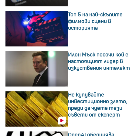
Топ 5 на най-скъпите
филмови сцени в
историята
Илон Мъск посочи кой е
настоящият лидер в
изкуствения интелект
Не купувайте
инвестиционно злато,
преди да чуете тези
съвети от експерт
OpenAI обединява