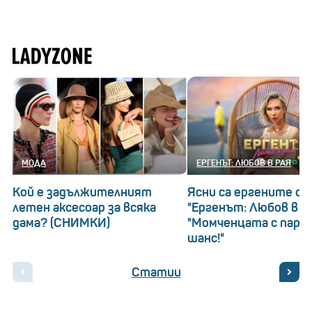
МОДА
ЕРГЕНЪТ: ЛЮБОВ В РАЯ
Кой е задължителният
Ясни са ергените о
летен аксесоар за всяка
"Ергенът: Любов в ра
дама? (СНИМКИ)
"Момченцата с пари
шанс!"
Статии