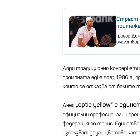
Страст 
притежа
Григор Ди
благотвори
Дори традиционно консерватив
промяната едва през 1986 г., 
който се отказва от белите т
„optic yellow“ е еди
Днес
официални професионални сре
федерация по тенис. Единств
използват други цветове като