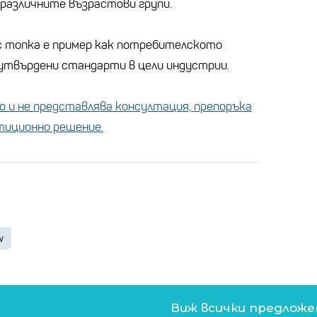
различните възрастови групи.
 топка е пример как потребителското
 утвърдени стандарти в цели индустрии.
 и не представлява консултация, препоръка
стиционно решение.
w
Виж всички предлож