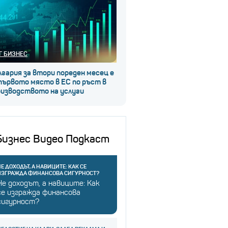
Г БИЗНЕС
гария за втори пореден месец е
първото място в ЕС по ръст в
оизводството на услуги
Бизнес Видео Подкаст
Е ДОХОДЪТ, А НАВИЦИТЕ: КАК СЕ
ИЗГРАЖДА ФИНАНСОВА СИГУРНОСТ?
Не доходът, а навиците: Как
се изгражда финансова
сигурност?