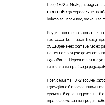
През 1972 г. Международната 
тестове
за определяне на ц
както за играчите, така и за 
Резултатите са категорични –
най-силен контраст върху тре
същевременно остава лесно ра
Решението бързо демонстрира
излъчвания. Играчите също за
на топката при бързи разиграв
През същата 1972 година „optic
използване в професионалните
промени в една индустрия - в 
трансформация на продуктови