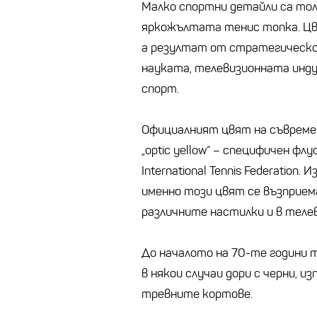
Малко спортни детайли са тол
яркожълтата тенис топка. Цве
а резултат от стратегическо
науката, телевизионната инд
спорт.
Официалният цвят на съвреме
„optic yellow“ – специфичен ф
International Tennis Federation
именно този цвят се възприем
различните настилки и в теле
До началото на 70-те години т
в някои случаи дори с черни, и
тревните кортове.