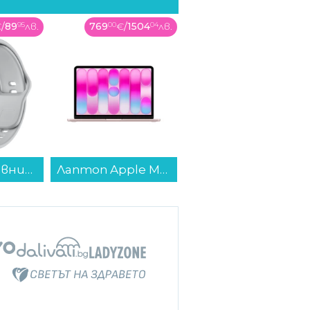
€
/
89
95
лв.
769
00
€
/
1504
04
лв.
475
99
€
/
930
96
лв.
Смарт часовник Xiaomi REDMI WATCH 6 ACTIVE SILVER BHR09CXGL , 1.85...
Лаптоп Apple MacBook Neo 13" 256GB Blush mhfh4 , 13.00 , 256 , 8 , Apple A18 Pro 5 Core GPU , Apple A18 Pro 6 Core , Mac OS...
Лаптоп Lenovo IDEAPAD SLIM 3 15AMN8 82XQ01F3BM , 15.60 , 16 , 512GB SSD , AMD Radeon 610M Graphics , AMD Ryzen 5 40 QUAD CORE , Без OS...