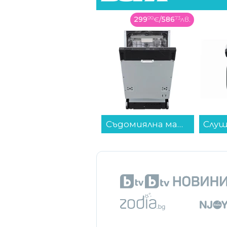
469
99
€
/
919
23
лв.
299
99
€
/
586
73
лв.
Хладилник с фризер Finlux FBN340R GLASS , 322 l, E , No Frost , Червено стъкло...
Съдомиялна машина за вграждане Finlux DFX4573ABI , 10 комплекта, 450 Ш, мм, C...