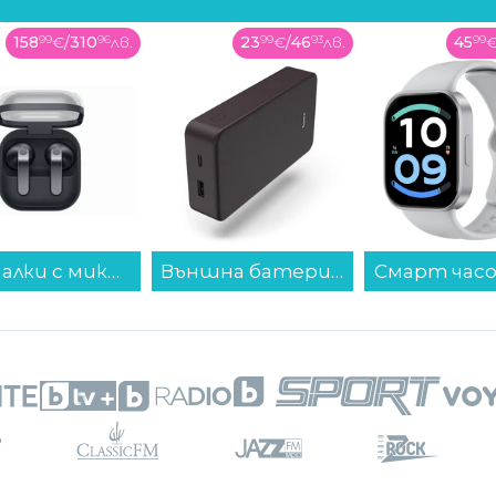
158
99
€
/
310
96
лв.
23
99
€
/
46
93
лв.
45
99
Слушалки с микрофон Samsung GALAXY BUDS 4 BLACK SM-R540NZKA , Bluetooth , IN-EAR (ТАПИ)...
Външна батерия Hama 201715, "Colour 20" тъмно лилавo 20000 mAh...