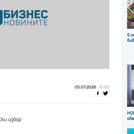
Т
5 о
бив
05.07.2026
10:00
Б
НО
об
ски избор