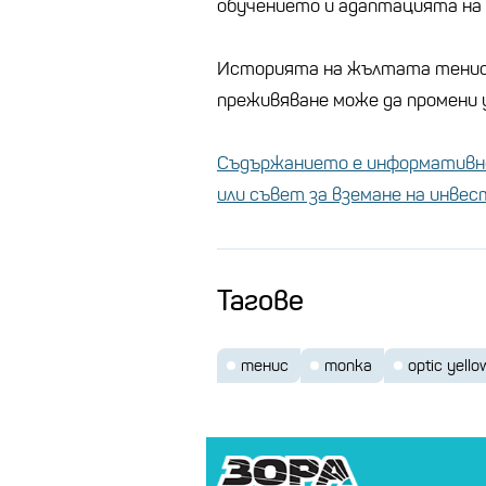
обучението и адаптацията на 
Историята на жълтата тенис
преживяване може да промени
Съдържанието е информативно
или съвет за вземане на инве
Тагове
тенис
топка
optic yello