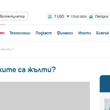
врокалкулатор
ят
Технологии
Пoдкаст
Финанси
Имоти
Блясък
а жълти?
ките са жълти?