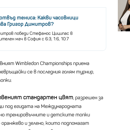
отвъд тениса: Какви часовници
ва Григор Димитров?
митров победи Стефанос Циципас в
телен мач в София с 6:3, 1:6, 10:7
ният Wimbledon Championships приема
превръщайки се в последния голям турнир,
опки.
нственият стандартен цвят
, разрешен за
щи под егидата на Международната
ено тренировъчните и детските топки
 оранжево и зелено, които подпомагат