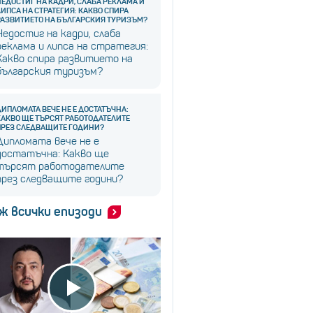
НЕДОСТИГ НА КАДРИ, СЛАБА РЕКЛАМА И
ЛИПСА НА СТРАТЕГИЯ: КАКВО СПИРА
РАЗВИТИЕТО НА БЪЛГАРСКИЯ ТУРИЗЪМ?
Недостиг на кадри, слаба
реклама и липса на стратегия:
Какво спира развитието на
българския туризъм?
ДИПЛОМАТА ВЕЧЕ НЕ Е ДОСТАТЪЧНА:
КАКВО ЩЕ ТЪРСЯТ РАБОТОДАТЕЛИТЕ
ПРЕЗ СЛЕДВАЩИТЕ ГОДИНИ?
Дипломата вече не е
достатъчна: Какво ще
търсят работодателите
през следващите години?
ж всички епизоди