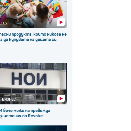
ОП 5
пасни продукта, които никога не
а да купувате на децата си
Г БИЗНЕС
И вече може на превежда
езщетения по Revolut