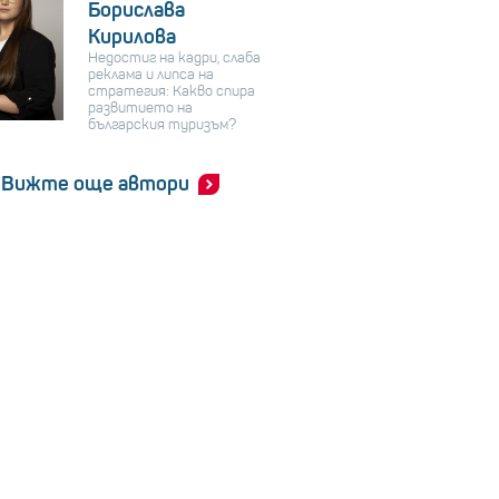
Борислава
Кирилова
Недостиг на кадри, слаба
реклама и липса на
стратегия: Какво спира
развитието на
българския туризъм?
Вижте още автори