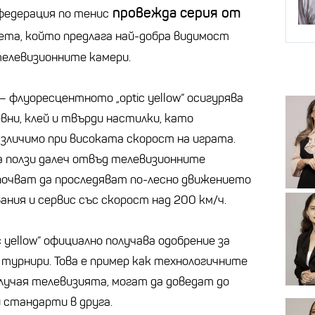
провежда серия от
федерация по тенис
вета, който предлага най-добра видимост
телевизионните камери.
 флуоресцентното „optic yellow“ осигурява
вни, клей и твърди настилки, като
зличимо при високата скорост на играта.
 ползи далеч отвъд телевизионните
почват да проследяват по-лесно движението
ания и сервис със скорост над 200 км/ч.
 yellow“ официално получава одобрение за
 турнири. Това е пример как технологичните
случая телевизията, могат да доведат до
 стандарти в друга.