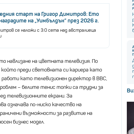
едния старт на Григор Димитров: Ето
 наградите на „Уимбълдън“ през 2026 г.
митров се наложи с 3:0 сета над австралиеца
и
о навлизане на цветната телевизия. По
 който преди световната си кариера като
 работи като телевизионен директор в BBC,
проблем – белите тенис топки са трудни за
Ви
ед телевизионните екрани. За
а означава по-ниско качество на
раничени възможности за развитие на
осен бизнес модел.