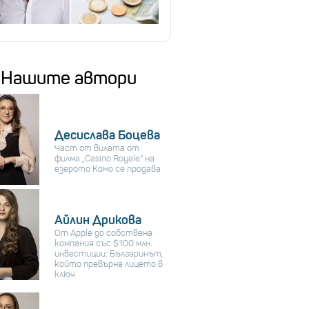
Нашите автори
Десислава Боцева
Част от вилата от
филма „Casino Royale“ на
езерото Комо се продава
Айлин Дрикова
От Apple до собствена
компания със $100 млн.
инвестиции: Българинът,
който превърна лицето в
ключ