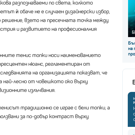
кова разпознаваеми по света, колкото
тът ѝ обаче не е случаен дизайнерски избор,
 решение, взето на пресечната точка между
устрия и развитието на професионалния
Б
Бъл
на 
пр
нните тенис топки носи наименованието
луоресцентен нюанс, регламентиран от
. Изследванията на организацията показват, че
а най-лесно от човешкото око върху
визионните излъчвания.
Н
енисът традиционно се играе с бели топки, а
зползвани за по-добър контраст върху