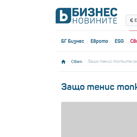
Е
БГ Бизнес
Еврото
ESG
Св
Свят
Защо тенис топките с
Защо тенис топ