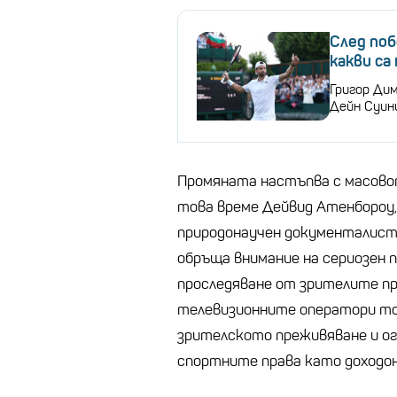
След поб
какви са
Григор Ди
Дейн Суин
Промяната настъпва с масовот
това време Дейвид Атенбороу,
природонаучен документалист
обръща внимание на сериозен 
проследяване от зрителите пр
телевизионните оператори тов
зрителското преживяване и ог
спортните права като доходон