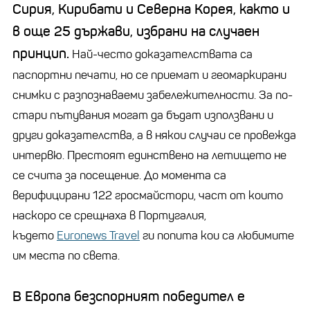
Сирия, Кирибати и Северна Корея, както и
в още 25 държави, избрани на случаен
принцип.
Най-често доказателствата са
паспортни печати, но се приемат и геомаркирани
снимки с разпознаваеми забележителности. За по-
стари пътувания могат да бъдат използвани и
други доказателства, а в някои случаи се провежда
интервю. Престоят единствено на летището не
се счита за посещение. До момента са
верифицирани 122 гросмайстори, част от които
наскоро се срещнаха в Португалия,
където
Euronews Travel
ги попита кои са любимите
им места по света.
В Европа безспорният победител е