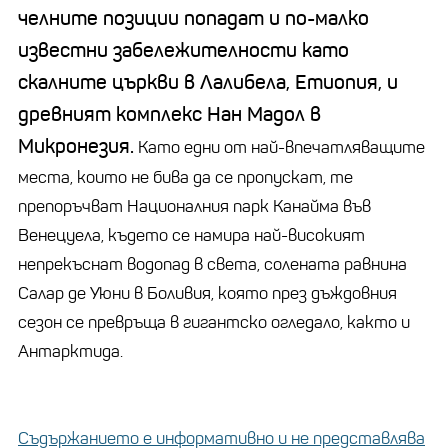
челните позиции попадат и по-малко
известни забележителности като
скалните църкви в Лалибела, Етиопия, и
древният комплекс Нан Мадол в
Микронезия.
Като едни от най-впечатляващите
места, които не бива да се пропускат, те
препоръчват Националния парк Канайма във
Венецуела, където се намира най-високият
непрекъснат водопад в света, солената равнина
Салар де Уюни в Боливия, която през дъждовния
сезон се превръща в гигантско огледало, както и
Антарктида.
Съдържанието е информативно и не представлява