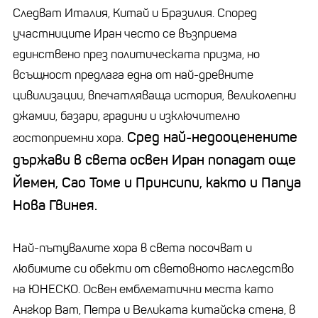
Следват Италия, Китай и Бразилия. Според
участниците Иран често се възприема
единствено през политическата призма, но
всъщност предлага една от най-древните
цивилизации, впечатляваща история, великолепни
джамии, базари, градини и изключително
Сред най-недооценените
гостоприемни хора.
държави в света освен Иран попадат още
Йемен, Сао Томе и Принсипи, както и Папуа
Нова Гвинея.
Най-пътувалите хора в света посочват и
любимите си обекти от световното наследство
на ЮНЕСКО. Освен емблематични места като
Ангкор Ват, Петра и Великата китайска стена, в