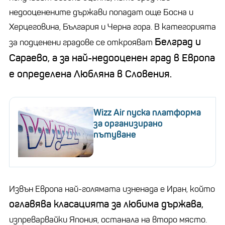
недооценените държави попадат още Босна и
Херцеговина, България и Черна гора. В категорията
Белград и
за подценени градове се открояват
Сараево, а за най-недооценен град в Европа
е определена Любляна в Словения.
Wizz Air пуска платформа
за организирано
пътуване
Извън Европа най-голямата изненада е Иран, който
оглавява класацията за любима държава,
изпреварвайки Япония, останала на второ място.