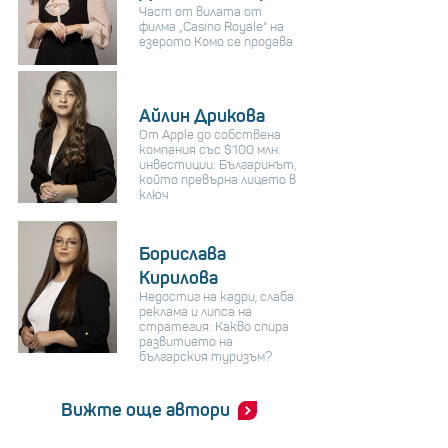
Част от вилата от
филма „Casino Royale“ на
езерото Комо се продава
Айлин Дрикова
От Apple до собствена
компания със $100 млн.
инвестиции: Българинът,
който превърна лицето в
ключ
Борислава
Кирилова
Недостиг на кадри, слаба
реклама и липса на
стратегия: Какво спира
развитието на
българския туризъм?
Вижте още автори