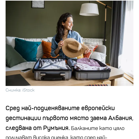
Снимка: iStock
Сред най-подценяваните европейски
дестинации първото място заема Албания,
следвана от Румъния.
Балканите като цяло
получават висока оценка, като сред най-