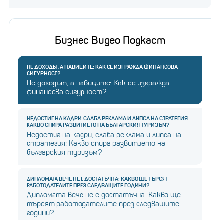
Бизнес Видео Подкаст
НЕ ДОХОДЪТ, А НАВИЦИТЕ: КАК СЕ ИЗГРАЖДА ФИНАНСОВА
СИГУРНОСТ?
Не доходът, а навиците: Как се изгражда
финансова сигурност?
НЕДОСТИГ НА КАДРИ, СЛАБА РЕКЛАМА И ЛИПСА НА СТРАТЕГИЯ:
КАКВО СПИРА РАЗВИТИЕТО НА БЪЛГАРСКИЯ ТУРИЗЪМ?
Недостиг на кадри, слаба реклама и липса на
стратегия: Какво спира развитието на
българския туризъм?
ДИПЛОМАТА ВЕЧЕ НЕ Е ДОСТАТЪЧНА: КАКВО ЩЕ ТЪРСЯТ
РАБОТОДАТЕЛИТЕ ПРЕЗ СЛЕДВАЩИТЕ ГОДИНИ?
Дипломата вече не е достатъчна: Какво ще
търсят работодателите през следващите
години?