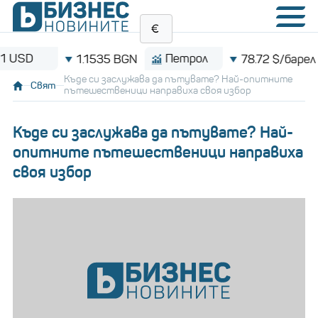
Петрол
Bit
1.1535 BGN
78.72 $/барел
Къде си заслужава да пътувате? Най-опитните
Свят
пътешественици направиха своя избор
Къде си заслужава да пътувате? Най-
опитните пътешественици направиха
своя избор