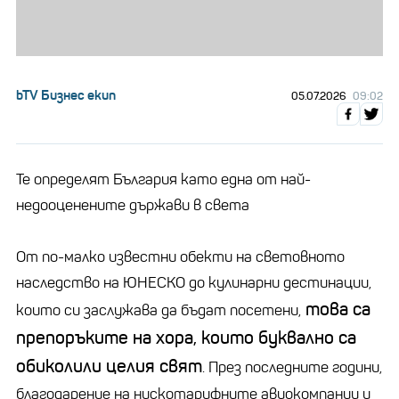
bTV Бизнес екип
05.07.2026
09:02
Те определят България като една от най-
недооценените държави в света
От по-малко известни обекти на световното
наследство на ЮНЕСКО до кулинарни дестинации,
това са
които си заслужава да бъдат посетени,
препоръките на хора, които буквално са
обиколили целия свят
. През последните години,
благодарение на нискотарифните авиокомпании и