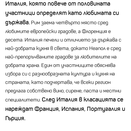
Италия, която повече от половината
участници определят като любимата си
държава.
Рим заема четвърто място сред
любимите европейски градове, а Флоренция е
десета. Италия печели и отличието за държава с
най-добрата кухня в света, докато Неапол е сред
най-препоръчваните градове за любителите на
добрата храна. Един от участниците обяснява
избора си с разнообразната култура и кухня на
страната, като подчертава, че всеки регион
предлага собствено вино, сирене, паста и местни
След Италия в класацията се
специалитети.
нареждат Франция, Испания, Португалия и
Гърция.