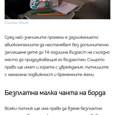
Снимка: iStock
Сред най-значимите промени е задължението
авиокомпаниите да настаняват без допълнително
заплащане дете до 14-годишна възраст на съседно
място до придружаващия го възрастен. Същото
право ще имат и хората с увреждания, пътниците
с намалена подвижност и бременните жени.
Безплатна малка чанта на борда
Всеки пътник ще има право да вземе безплатно