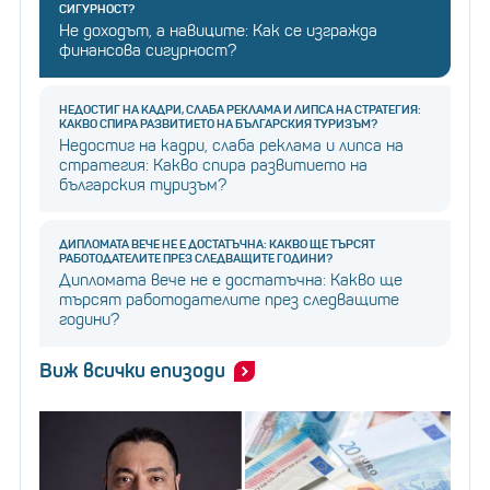
СИГУРНОСТ?
Не доходът, а навиците: Как се изгражда
финансова сигурност?
НЕДОСТИГ НА КАДРИ, СЛАБА РЕКЛАМА И ЛИПСА НА СТРАТЕГИЯ:
КАКВО СПИРА РАЗВИТИЕТО НА БЪЛГАРСКИЯ ТУРИЗЪМ?
Недостиг на кадри, слаба реклама и липса на
стратегия: Какво спира развитието на
българския туризъм?
ДИПЛОМАТА ВЕЧЕ НЕ Е ДОСТАТЪЧНА: КАКВО ЩЕ ТЪРСЯТ
РАБОТОДАТЕЛИТЕ ПРЕЗ СЛЕДВАЩИТЕ ГОДИНИ?
Дипломата вече не е достатъчна: Какво ще
търсят работодателите през следващите
години?
Виж всички епизоди