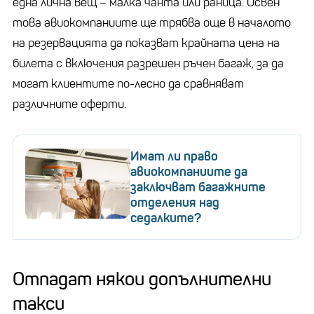
една лична вещ – малка чанта или раница. Освен
това авиокомпаниите ще трябва още в началото
на резервацията да показват крайната цена на
билета с включения разрешен ръчен багаж, за да
могат клиентите по-лесно да сравняват
различните оферти.
Имат ли право
авиокомпаниите да
заключват багажните
отделения над
седалките?
Отпадат някои допълнителни
такси