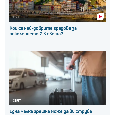
ТОП 5
Кои са най-добрите градове за
поколението Z в света?
СВЯТ
Една малка грешка може да ви струва