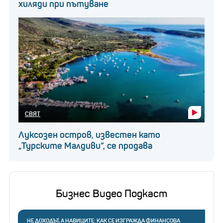
хиляди при пътуване
СВЯТ
Луксозен остров, известен като
„Турските Малдиви“, се продава
Бизнес Видео Подкаст
НЕ ДОХОДЪТ, А НАВИЦИТЕ: КАК СЕ ИЗГРАЖДА ФИНАНСОВА