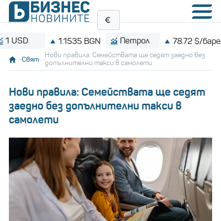
Петрол
Bi
1.1535 BGN
78.72 $/барел
Нови правила: Семействата ще седят заедно без
Свят
допълнителни такси в самолети
Нови правила: Семействата ще седят
заедно без допълнителни такси в
самолети