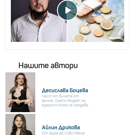
Нашите автори
Десислава Боцева
Част от вилата от
филма „Casino Royale“ на
езерото Комо се продава
Айлин Дрикова
От Apple до собствена