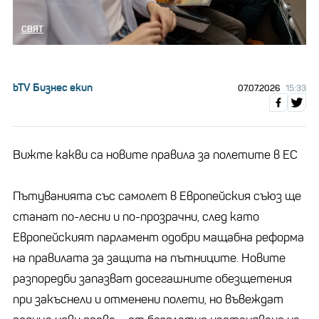
СВЯТ
bTV Бизнес екип
07.07.2026
15:33
Вижте какви са новите правила за полетите в ЕС
Пътуванията със самолет в Европейския съюз ще
станат по-лесни и по-прозрачни, след като
Европейският парламент одобри мащабна реформа
на правилата за защита на пътниците. Новите
разпоредби запазват досегашните обезщетения
при закъснели и отменени полети, но въвеждат