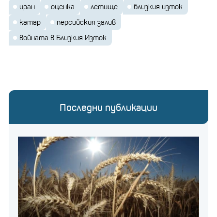
иран
оценка
летище
близкия изток
катар
персийския залив
войната в Близкия Изток
Последни публикации