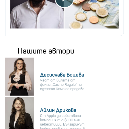
Нашите автори
Десислава Боцева
Част от вилата от
филма „Casino Royale“ на
езерото Комо се продава
Айлин Дрикова
От Apple до собствена
компания със $100 млн.
инвестиции: Българинът,
който превърна лицето в