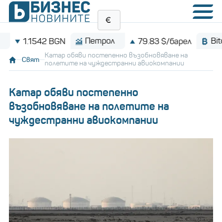
Петрол
Bitcoin
1.1542 BGN
79.83 $/барел
Катар обяви постепенно възобновяване на
Свят
полетите на чуждестранни авиокомпании
Катар обяви постепенно
възобновяване на полетите на
чуждестранни авиокомпании