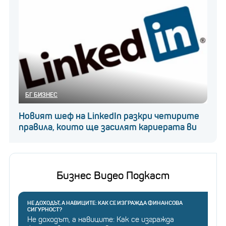
БГ БИЗНЕС
Новият шеф на LinkedIn разкри четирите
правила, които ще засилят кариерата ви
Бизнес Видео Подкаст
НЕ ДОХОДЪТ, А НАВИЦИТЕ: КАК СЕ ИЗГРАЖДА ФИНАНСОВА
СИГУРНОСТ?
Не доходът, а навиците: Как се изгражда