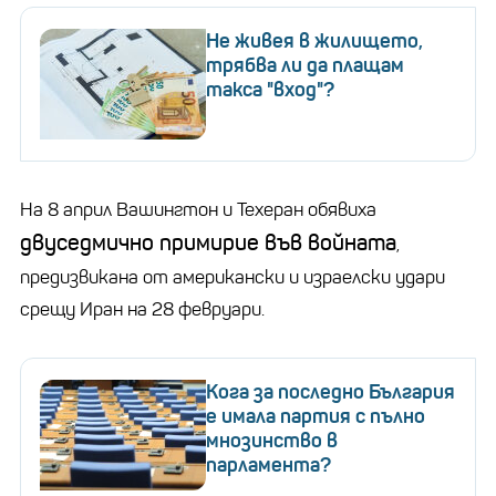
Не живея в жилището,
трябва ли да плащам
такса "вход"?
На 8 април Вашингтон и Техеран обявиха
двуседмично примирие във войната
,
предизвикана от американски и израелски удари
срещу Иран на 28 февруари.
Кога за последно България
е имала партия с пълно
мнозинство в
парламента?