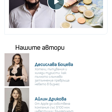
Нашите автори
Десислава Боцева
Хотели, пътувания и
хиляди туристи: как
пълното слънчево
затъмнение превръща
небето в бизнес
Айлин Дрикова
От Apple до собствена
компания със $100 млн.
инвестиции: Българинът,