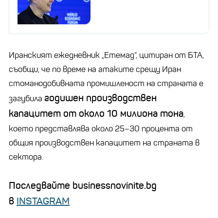
Иранският ежедневник „Етемад“, цитиран от БТА,
съобщи, че по време на атаките срещу Иран
стоманодобивната промишленост на страната е
годишен производствен
загубила
капацитет от около 10 милиона тона
,
което представлява около 25–30 процента от
общия производствен капацитет на страната в
сектора.
Последвайте businessnovinite.bg
в
INSTAGRAM