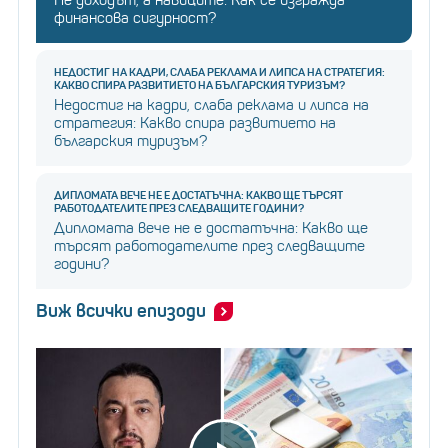
Не доходът, а навиците: Как се изгражда
финансова сигурност?
НЕДОСТИГ НА КАДРИ, СЛАБА РЕКЛАМА И ЛИПСА НА СТРАТЕГИЯ:
КАКВО СПИРА РАЗВИТИЕТО НА БЪЛГАРСКИЯ ТУРИЗЪМ?
Недостиг на кадри, слаба реклама и липса на
стратегия: Какво спира развитието на
българския туризъм?
ДИПЛОМАТА ВЕЧЕ НЕ Е ДОСТАТЪЧНА: КАКВО ЩЕ ТЪРСЯТ
РАБОТОДАТЕЛИТЕ ПРЕЗ СЛЕДВАЩИТЕ ГОДИНИ?
Дипломата вече не е достатъчна: Какво ще
търсят работодателите през следващите
години?
Виж всички епизоди