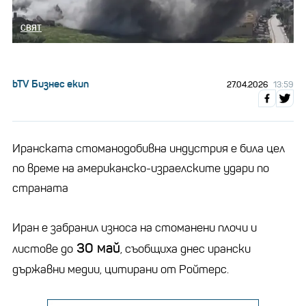
СВЯТ
bTV Бизнес екип
27.04.2026
13:59
Иранската стоманодобивна индустрия е била цел
по време на американско-израелските удари по
страната
Иран е забранил износа на стоманени плочи и
30 май
листове до
, съобщиха днес ирански
държавни медии, цитирани от Ройтерс.