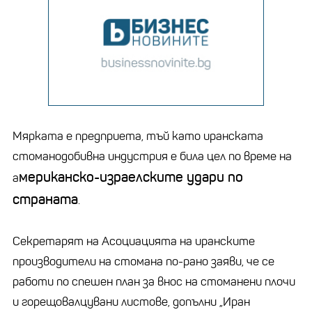
Мярката е предприета, тъй като иранската
стоманодобивна индустрия е била цел по време на
мериканско-израелските удари по
а
страната
.
Секретарят на Асоциацията на иранските
производители на стомана по-рано заяви, че се
работи по спешен план за внос на стоманени плочи
и горещовалцувани листове, допълни „Иран