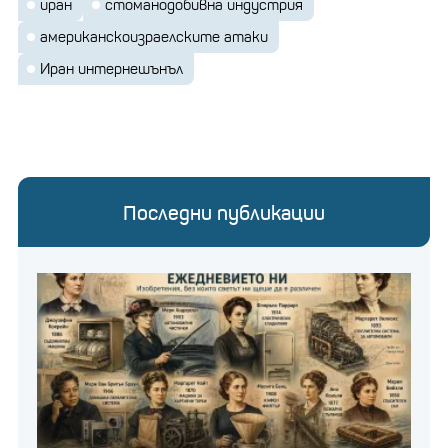
иран
стоманодобивна индустрия
американскоизраелските атаки
Иран интернешънъл
Последни публикации