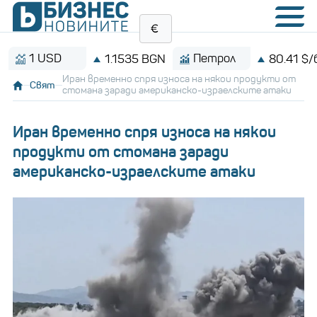
1 USD
Петрол
1.1535 BGN
80.41 $/барел
Иран временно спря износа на някои продукти от
Свят
стомана заради американско-израелските атаки
Иран временно спря износа на някои
продукти от стомана заради
американско-израелските атаки