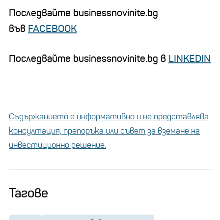
Последвайте businessnovinite.bg
във
FACEBOOK
Последвайте businessnovinite.bg в
LINKEDIN
Съдържанието е информативно и не представлява
консултация, препоръка или съвет за вземане на
инвестиционно решение.
Тагове