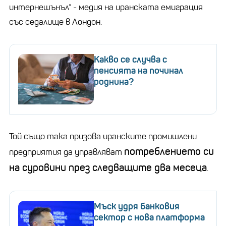
интернешънъл“ - медия на иранската емиграция
със седалище в Лондон.
Какво се случва с
пенсията на починал
роднина?
Той също така призова иранските промишлени
потреблението си
предприятия да управляват
на суровини през следващите два месеца
.
Мъск удря банковия
сектор с нова платформа