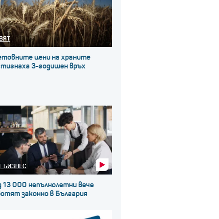
ВЯТ
етовните цени на храните
стигнаха 3-годишен връх
Г БИЗНЕС
д 13 000 непълнолетни вече
ботят законно в България