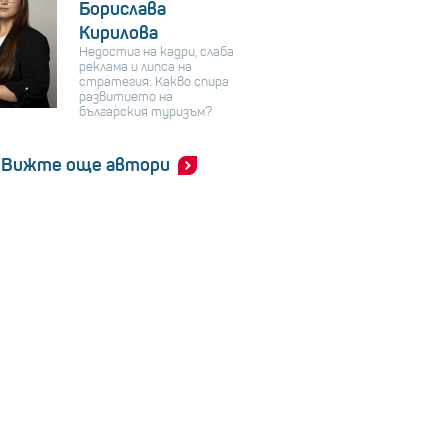
Борислава
Кирилова
Недостиг на кадри, слаба
реклама и липса на
стратегия: Какво спира
развитието на
българския туризъм?
Вижте още автори