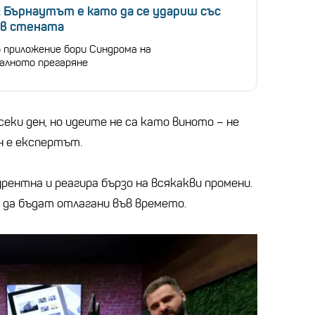
 Бърнаутът е като да се удариш със
 в стената
 приложение бори Синдрома на
алното прегаряне
еки ден, но идеите не са като виното – не
н е експертът.
ентна и реагира бързо на всякакви промени.
 да бъдат отлагани във времето.