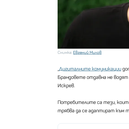
Снимка:
Евгений Милов
„
Дигиталните комуникации
доп
Брандовете отдавна не водят м
Искрев.
Потребителите са тези, коит
трябва да се адаптират към т