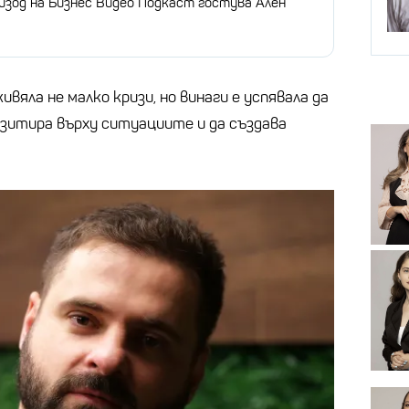
пизод на Бизнес Видео Подкаст гостува Ален
вяла не малко кризи, но винаги е успявала да
азитира върху ситуациите и да създава