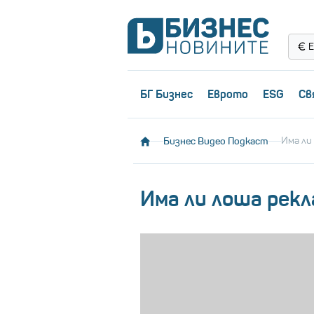
Е
БГ Бизнес
Еврото
ESG
Св
Бизнес Видео Подкаст
Има ли
Има ли лоша рекл