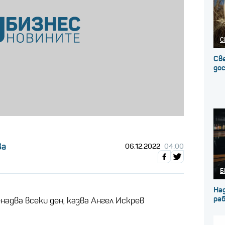
С
Св
до
ва
06.12.2022
04:00
Б
На
ра
адва всеки ден, казва Ангел Искрев