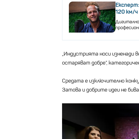
Експерт:
120 км/ч
Дигитално
професион
„Индустрията носи изненади вс
остаряват добре“, категориче
Средата е изключително конкур
Затова и добрите идеи не бива