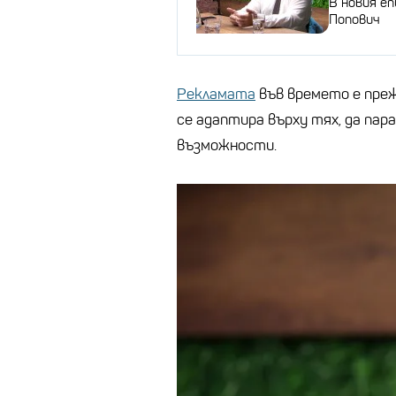
В новия е
Попович
Рекламата
във времето е прежи
се адаптира върху тях, да пар
възможности.