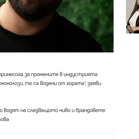
ринесоха за промените в индустрията.
онолози, те са водени от хората“, заяви
о водят на следващото ниво и брандовете
ова.