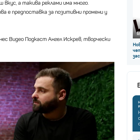
 вкус, а такива реклами има много.
ова е предпоставка за позитивни промени у
Б
изнес Видео Подкаст Ангел Искрев, творчески
Нов
че
за
Н