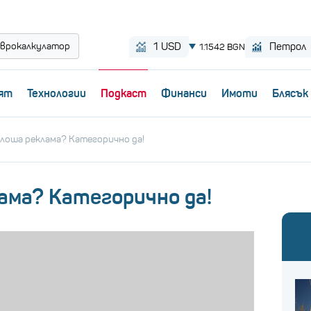
врокалкулатор
ят
Технологии
Пoдкаст
Финанси
Имоти
Блясък
 лоша реклама? Категорично да!
ама? Категорично да!