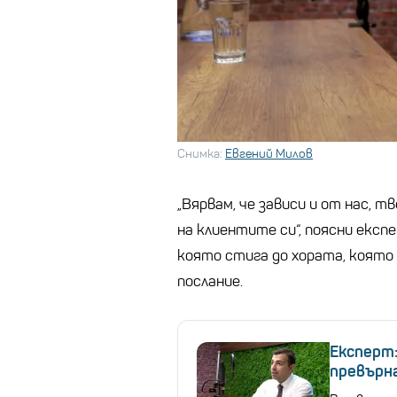
Снимка:
Евгений Милов
„Вярвам, че зависи и от нас, 
на клиентите си“, поясни експ
която стига до хората, която 
послание.
Експерт
превърна