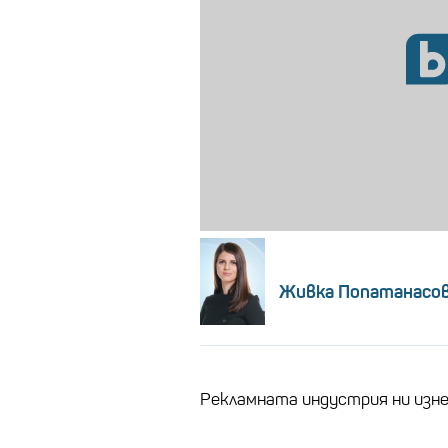
Живка Попатанасо
Рекламната индустрия ни изнен