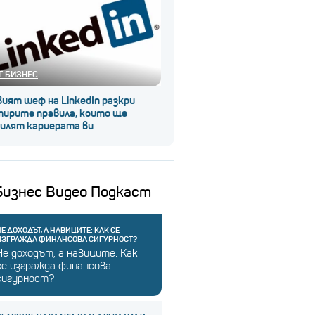
Г БИЗНЕС
ият шеф на LinkedIn разкри
тирите правила, които ще
силят кариерата ви
Бизнес Видео Подкаст
Е ДОХОДЪТ, А НАВИЦИТЕ: КАК СЕ
ИЗГРАЖДА ФИНАНСОВА СИГУРНОСТ?
Не доходът, а навиците: Как
се изгражда финансова
сигурност?