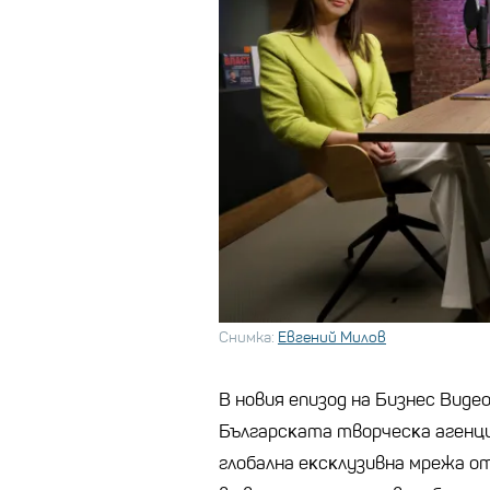
Снимка:
Евгений Милов
В новия епизод на Бизнес Видео
Бългapcĸaтa твopчecĸa aгeнция
глoбaлнa eĸcĸлyзивнa мpeжa o