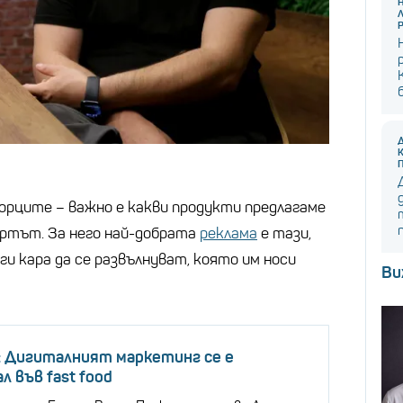
творците – важно е какви продукти предлагаме
ертът. За него най-добрата
реклама
е тази,
ги кара да се развълнуват, която им носи
Ви
: Дигиталният маркетинг се е
л във fast food