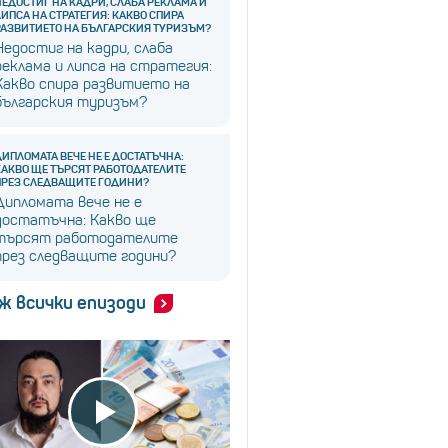
НЕДОСТИГ НА КАДРИ, СЛАБА РЕКЛАМА И
ЛИПСА НА СТРАТЕГИЯ: КАКВО СПИРА
РАЗВИТИЕТО НА БЪЛГАРСКИЯ ТУРИЗЪМ?
Недостиг на кадри, слаба
реклама и липса на стратегия:
Какво спира развитието на
българския туризъм?
ДИПЛОМАТА ВЕЧЕ НЕ Е ДОСТАТЪЧНА:
КАКВО ЩЕ ТЪРСЯТ РАБОТОДАТЕЛИТЕ
ПРЕЗ СЛЕДВАЩИТЕ ГОДИНИ?
Дипломата вече не е
достатъчна: Какво ще
търсят работодателите
през следващите години?
ж всички епизоди