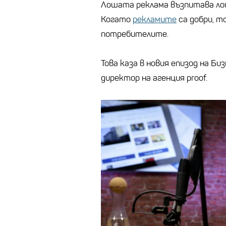
Лошата реклама възпитава лош
Когато
рекламите
са добри, т
потребителите.
Това каза в новия епизод на Б
директор на агенция proof.