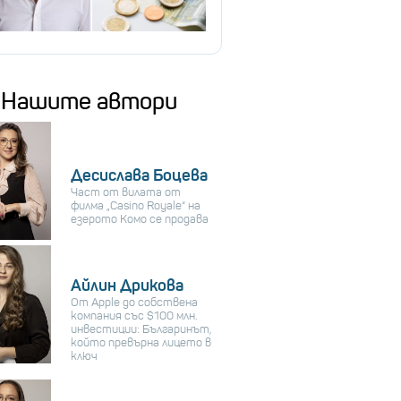
Нашите автори
Десислава Боцева
Част от вилата от
филма „Casino Royale“ на
езерото Комо се продава
Айлин Дрикова
От Apple до собствена
компания със $100 млн.
инвестиции: Българинът,
който превърна лицето в
ключ