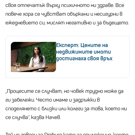
своя отпечатък върху психичното ни здраве. Все
повече хора се чувстват объркани и несигурни в
ежедневието си, мислят негативно и за бъдещето.
Експерт: Цените на
недвижимите имоти
достигнаха своя връх
„Процесите се случват, но човек трудно може да
ги забележи. Често имаме и задръжки в
споделянето с близки или колеги за това, което ни
се случва“, казва Начев.
Той не говори за Digiburn като за приложение, което