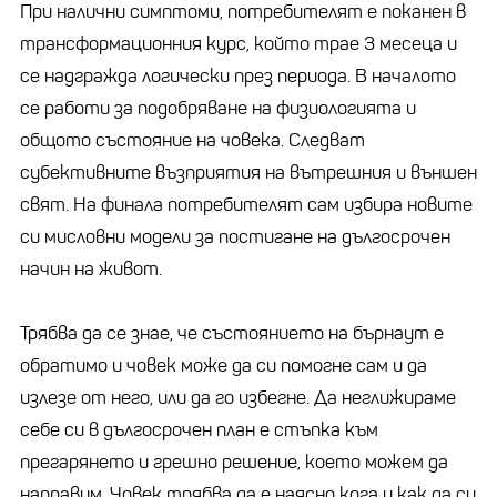
При налични симптоми, потребителят е поканен в
трансформационния курс, който трае 3 месеца и
се надгражда логически през периода. В началото
се работи за подобряване на физиологията и
общото състояние на човека. Следват
субективните възприятия на вътрешния и външен
свят. На финала потребителят сам избира новите
си мисловни модели за постигане на дългосрочен
начин на живот.
Трябва да се знае, че състоянието на бърнаут е
обратимо и човек може да си помогне сам и да
излезе от него, или да го избегне. Да неглижираме
себе си в дългосрочен план е стъпка към
прегарянето и грешно решение, което можем да
направим. Човек трябва да е наясно кога и как да си