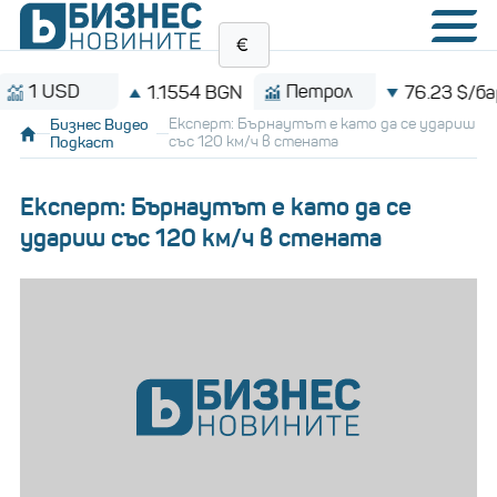
USD
Петрол
1.1554 BGN
76.23 $/барел
Бизнес Видео
Експерт: Бърнаутът е като да се удариш
Подкаст
със 120 км/ч в стената
Експерт: Бърнаутът е като да се
удариш със 120 км/ч в стената