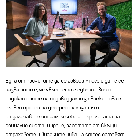
Една от причините да се говори много и да не се
казва нищо е, че явлението е субективно и
индикаторите са индивидуални за всеки. Това е
плавен процес на депересонализация и
отдалечаване от самия себе си. Времената на
социално дистанциране, работата от вкъщи,
страховете и високите нива на стрес оставят