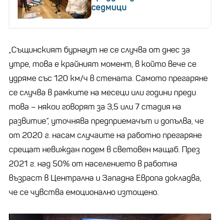
седмици
„Същинският бурнаут не се случва от днес за
утре, това е крайният момент, в който вече се
удряме със 120 км/ч в стената. Самото прегаряне
се случва в рамките на месеци или години преди
това – някои говорят за 3,5 или 7 стадия на
развитие“, уточнява предприемачът и допълва, че
от 2020 г. насам случаите на работно прегаряне
срещат невиждан подем в световен мащаб. През
2021 г. над 50% от населението в работна
възраст в Централна и Западна Европа докладва,
че се чувства емоционално изтощено.