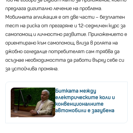
предлага дигитално лечение на проблема.
Мобилната апликация е от две части – безплатен
тест на риска от прегаряне и 12-седмичен курс за
самопомощ и личностно развитие. Приложението е
ориентирано към самопомощ, влиза в ролята на
джобно огледалце потребителят сам трябва да
осъзнае необходимостта да работи върху себе си
за устойчива промяна.
Битката между
електрическите коли и
конвенционалните
автомобили е загубена