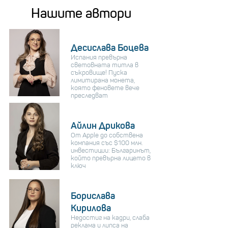
Нашите автори
Десислава Боцева
Испания превърна
световната титла в
съкровище! Пуска
лимитирана монета,
която феновете вече
преследват
Айлин Дрикова
От Apple до собствена
компания със $100 млн.
инвестиции: Българинът,
който превърна лицето в
ключ
Борислава
Кирилова
Недостиг на кадри, слаба
реклама и липса на