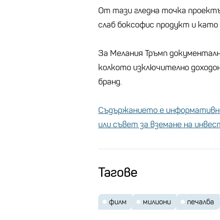
От тази гледна точка проектъ
слаб боксофис продукт и като 
За Мелания Тръмп документалн
колкото изключително доходон
бранд.
Съдържанието е информативно
или съвет за вземане на инве
Тагове
филм
милиони
печалба