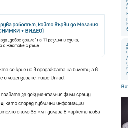
трува роботът, който върви до Мелания
(СНИМКИ + ВИДЕО)
за „добре дошла“ на 11 различни езика,
о с жестове с ръце
а се крие не в продажбата на билети, а в
 и лицензиране, пише Unilad.
Ви
 правата за документалния филм срещу
ра
, като според публични информации
телно около 35 млн. долара в маркетингова