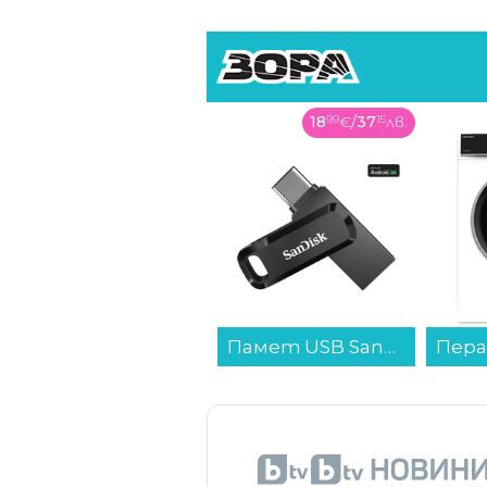
18
99
€
/
37
15
лв.
305
99
€
/
598
47
лв.
Памет USB SanDisk Ultra Dual USB-C/USB 3.1 64GB SDDDC3-064G-G46...
Пералня Sharp ES-NFB814AWNA , 1400 об./мин., 8.00 kg, A , Бял...