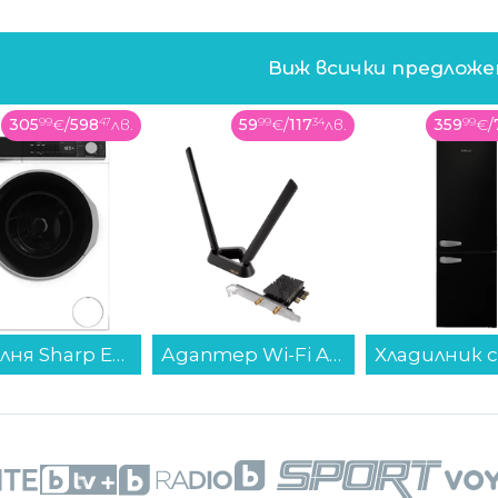
Виж всички предлож
59
99
€
/
117
34
лв.
359
99
€
/
704
08
лв.
269
99
€
/
Адаптер Wi-Fi ASUS PCE-BE92BT, BE9400, Tri-Band...
Хладилник с фризер Finlux FXCA 31330 BLE RETRO , 268 l, E , Статична , Черен...