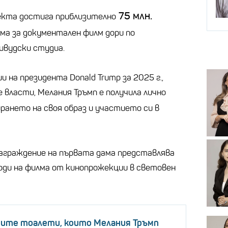
75 млн.
екта достига приблизително
ума за документален филм дори по
ивудски студиа.
 на президента Donald Trump за 2025 г.,
 власти, Мелания Тръмп е получила лично
рането на своя образ и участието си в
знаграждение на първата дама представлява
оди на филма от кинопрожекции в световен
пите тоалети, които Мелания Тръмп