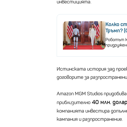
инвестицията.
Колко с
Тръмп? 
Роботът ка
придружен
Истинската история зад проект
договорите за разпространение
Amazon MGM Studios придобива
40 млн. дола
приблизително
компанията инвестира допълни
кампания и разпространение.