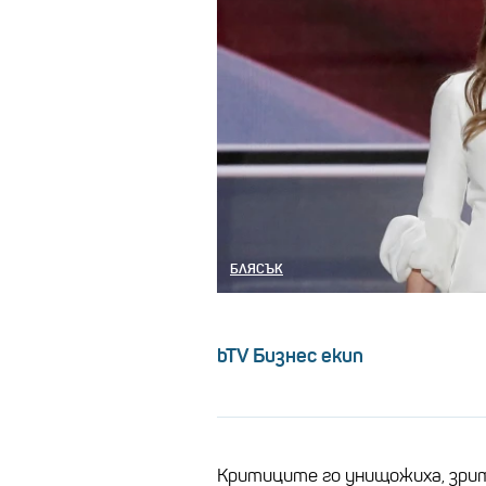
БЛЯСЪК
bTV Бизнес екип
Критиците го унищожиха, зри