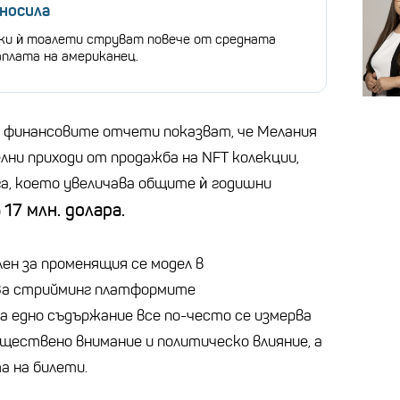
 носила
ки ѝ тоалети струват повече от средната
аплата на американец.
, финансовите отчети показват, че Мелания
лни приходи от продажба на NFT колекции,
га, което увеличава общите ѝ годишни
17 млн. долара.
о
ен за променящия се модел в
За стрийминг платформите
 едно съдържание все по-често се измерва
бществено внимание и политическо влияние, а
а на билети.