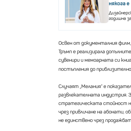
някога е
Дизайнерс
годишна з
Освен от документалния филм
Тръмп е реализирала допълните
сувенири и мемоарната си кни
постъпления до приблизителн
Случаят „Мелания“ е показател
развлекателната индустрия. 
стратегическата стойност на
чрез привличане на абонати, о
не единствено чрез продажбат