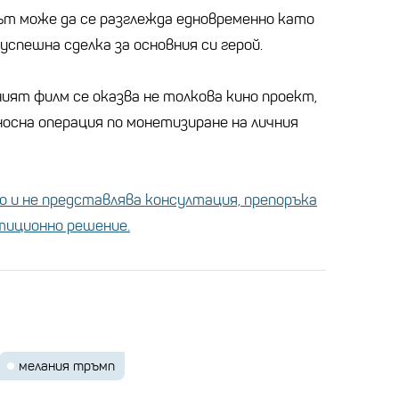
т може да се разглежда едновременно като
успешна сделка за основния си герой.
ият филм се оказва не толкова кино проект,
осна операция по монетизиране на личния
 и не представлява консултация, препоръка
стиционно решение.
мелания тръмп