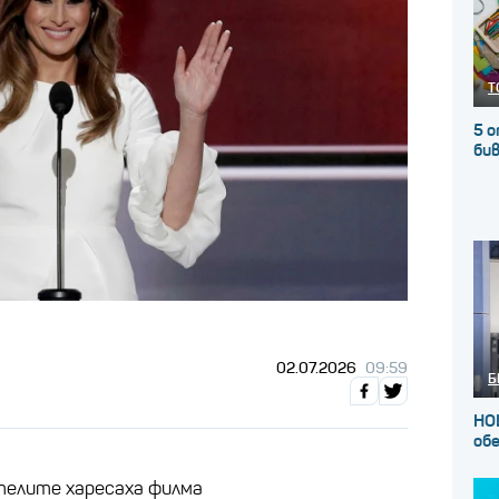
Т
5 о
бив
02.07.2026
09:59
Б
НО
об
телите харесаха филма