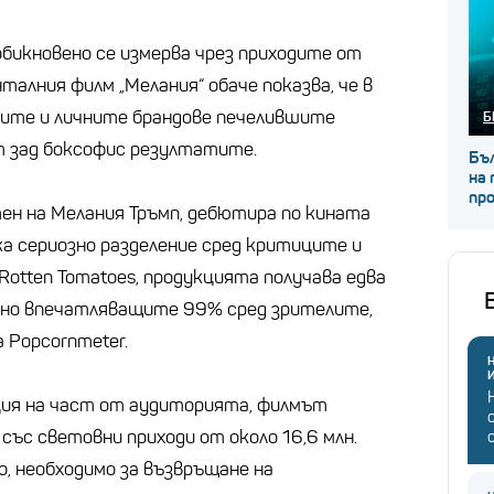
обикновено се измерва чрез приходите от
алния филм „Мелания“ обаче показва, че в
ите и личните брандове печелившите
Б
т зад боксофис резултатите.
Бъл
на 
пр
н на Мелания Тръмп, дебютира по кината
ика сериозно разделение сред критиците и
Rotten Tomatoes, продукцията получава едва
 но впечатляващите 99% сред зрителите,
 Popcornmeter.
Н
ия на част от аудиторията, филмът
ъс световни приходи от около 16,6 млн.
о, необходимо за възвръщане на