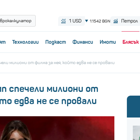
врокалкулатор
ят
Технологии
Пoдкаст
Финанси
Имоти
Блясък
чели милиони от филма за нея, който едва не се провали
мп спечели милиони от
йто едва не се провали