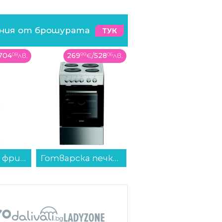
ения от брошурата
ТУК
528
06
лв.
71
99
€
/
140
81
лв.
299
99
€
/
586
73
лв.
Готварска печка (ток) Indesit I5E5PMS , 4 ток , INOX...
Кухненски комплект Tefal P0009553 EXCELLENCE+ 3 части...
Готварска печка (ток) Crown 60C3MA , Бял , Керамични...