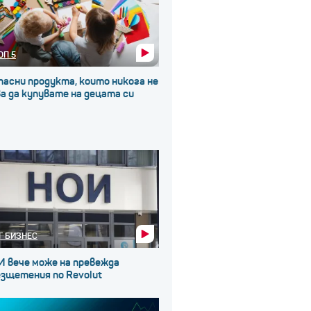
ОП 5
пасни продукта, които никога не
а да купувате на децата си
Г БИЗНЕС
И вече може на превежда
езщетения по Revolut