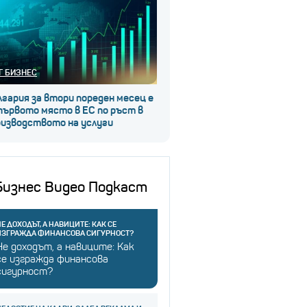
Г БИЗНЕС
гария за втори пореден месец е
първото място в ЕС по ръст в
оизводството на услуги
Бизнес Видео Подкаст
Е ДОХОДЪТ, А НАВИЦИТЕ: КАК СЕ
ИЗГРАЖДА ФИНАНСОВА СИГУРНОСТ?
Не доходът, а навиците: Как
се изгражда финансова
сигурност?