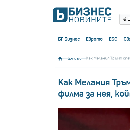
Е
БГ Бизнес
Еврото
ESG
Св
Блясък
Как Мелания Тръмп спе
Как Мелания Тръ
филма за нея, ко