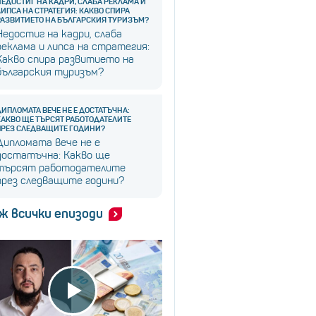
НЕДОСТИГ НА КАДРИ, СЛАБА РЕКЛАМА И
ЛИПСА НА СТРАТЕГИЯ: КАКВО СПИРА
РАЗВИТИЕТО НА БЪЛГАРСКИЯ ТУРИЗЪМ?
Недостиг на кадри, слаба
реклама и липса на стратегия:
Какво спира развитието на
българския туризъм?
ДИПЛОМАТА ВЕЧЕ НЕ Е ДОСТАТЪЧНА:
КАКВО ЩЕ ТЪРСЯТ РАБОТОДАТЕЛИТЕ
ПРЕЗ СЛЕДВАЩИТЕ ГОДИНИ?
Дипломата вече не е
достатъчна: Какво ще
търсят работодателите
през следващите години?
ж всички епизоди