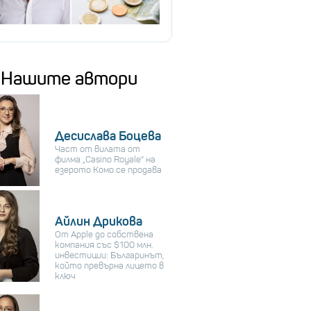
Нашите автори
Десислава Боцева
Част от вилата от
филма „Casino Royale“ на
езерото Комо се продава
Айлин Дрикова
От Apple до собствена
компания със $100 млн.
инвестиции: Българинът,
който превърна лицето в
ключ