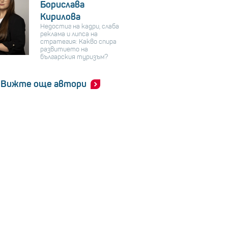
Борислава
Кирилова
Недостиг на кадри, слаба
реклама и липса на
стратегия: Какво спира
развитието на
българския туризъм?
Вижте още автори