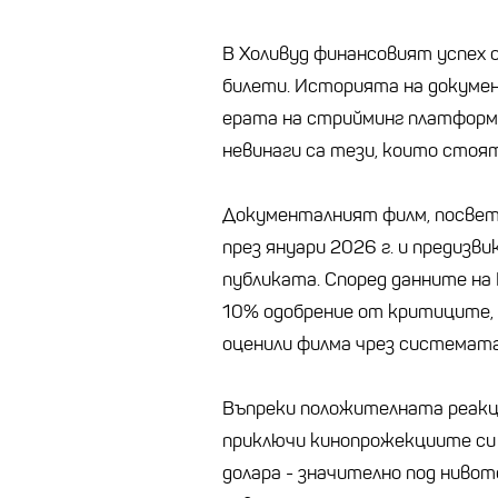
В Холивуд финансовият успех 
билети. Историята на документ
ерата на стрийминг платформ
невинаги са тези, които стоя
Документалният филм, посвете
през януари 2026 г. и предизв
публиката. Според данните на 
10% одобрение от критиците,
оценили филма чрез системата
Въпреки положителната реакц
приключи кинопрожекциите си с
долара - значително под нивот