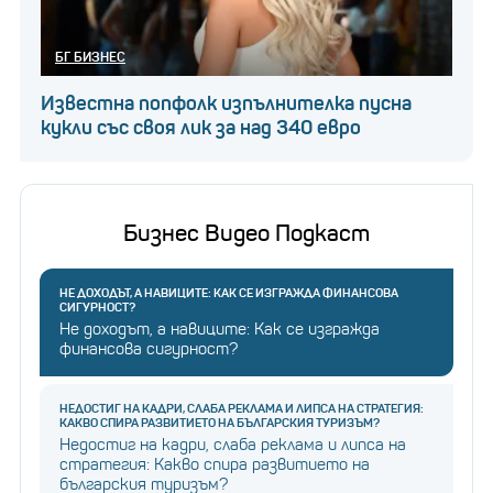
БГ БИЗНЕС
Известна попфолк изпълнителка пусна
кукли със своя лик за над 340 евро
Бизнес Видео Подкаст
НЕ ДОХОДЪТ, А НАВИЦИТЕ: КАК СЕ ИЗГРАЖДА ФИНАНСОВА
СИГУРНОСТ?
Не доходът, а навиците: Как се изгражда
финансова сигурност?
НЕДОСТИГ НА КАДРИ, СЛАБА РЕКЛАМА И ЛИПСА НА СТРАТЕГИЯ:
КАКВО СПИРА РАЗВИТИЕТО НА БЪЛГАРСКИЯ ТУРИЗЪМ?
Недостиг на кадри, слаба реклама и липса на
стратегия: Какво спира развитието на
българския туризъм?