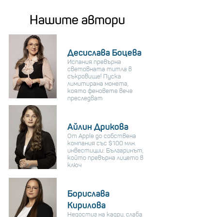
Нашите автори
Десислава Боцева
Испания превърна
световната титла в
съкровище! Пуска
лимитирана монета,
която феновете вече
преследват
Айлин Дрикова
От Apple до собствена
компания със $100 млн.
инвестиции: Българинът,
който превърна лицето в
ключ
Борислава
Кирилова
Недостиг на кадри, слаба