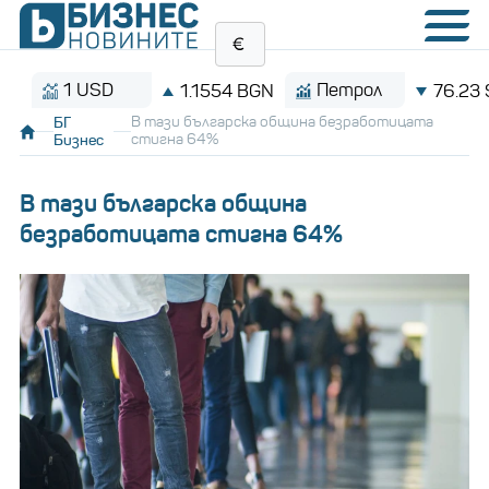
1 USD
Петрол
1.1554 BGN
76.23 $/бар
БГ
В тази българска община безработицата
Бизнес
стигна 64%
В тази българска община
безработицата стигна 64%