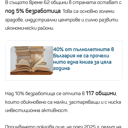
В същото време 62 общини в страната остават с
под 5% безработица
. Това са основно големи
градове, индустриални центрове и силно развити
икономически райони.
40% от пълнолетните в
България не са прочели
нито една книга за цяла
година
117 общини
Над 10% безработица се отчита в
,
които обикновено са малки, застаряващи и с ниска
инвестиционна активност.
Проучването показва още, че през 2025 г. делът на