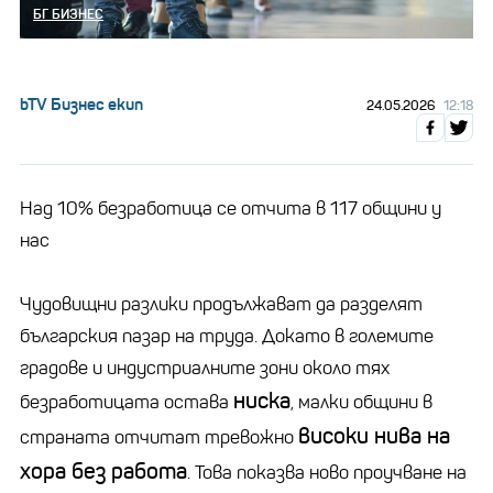
БГ БИЗНЕС
bTV Бизнес екип
24.05.2026
12:18
Над 10% безработица се отчита в 117 общини у
нас
Чудовищни разлики продължават да разделят
българския пазар на труда. Докато в големите
градове и индустриалните зони около тях
ниска
безработицата остава
, малки общини в
високи нива на
страната отчитат тревожно
хора без работа
. Това показва ново проучване на