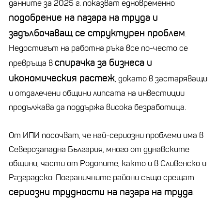
данните за 2025 г. показват едновременно
подобрение на пазара на труда и
задълбочаващ се структурен проблем
.
Недостигът на работна ръка все по-често се
спирачка за бизнеса и
превръща в
икономическия растеж
, докато в застаряващи
и отдалечени общини липсата на инвестиции
продължава да поддържа висока безработица.
От ИПИ посочват, че най-сериозни проблеми има в
Северозападна България, много от дунавските
общини, части от Родопите, както и в Сливенско и
Разградско. Пограничните райони също срещат
сериозни трудности на пазара на труда
.