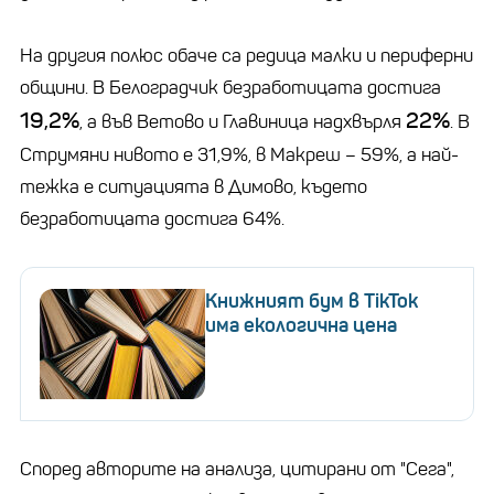
На другия полюс обаче са редица малки и периферни
общини. В Белоградчик безработицата достига
19,2%
22%
, а във Ветово и Главиница надхвърля
. В
Струмяни нивото е 31,9%, в Макреш – 59%, а най-
тежка е ситуацията в Димово, където
безработицата достига 64%.
Книжният бум в TikTok
има екологична цена
Според авторите на анализа, цитирани от "Сега",