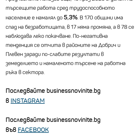
търсещите работа сред трудоспособното
5,3%
население е намалял до
. В 170 общини има
спад на безработицата, в 17 няма промяна, а в 78 се
наблюдава леко покачване. По-негативна
тенденция се отчита в районите на Добрич и
Плевен заради по-слабите резултати в
земеделието и намаленото търсене на работна
ръка в сектора.
Последвайте businessnovinite.bg
в
INSTAGRAM
Последвайте businessnovinite.bg
във
FACEBOOK