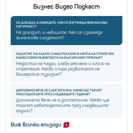
Бизнес Видео Подкаст
НЕ ДОХОДЪТ, А НАВИЦИТЕ: КАК СЕ ИЗГРАЖДА ФИНАНСОВА
СИГУРНОСТ?
Не доходът, а навиците: Как се изгражда
финансова сигурност?
НЕДОСТИГ НА КАДРИ, СЛАБА РЕКЛАМА И ЛИПСА НА СТРАТЕГИЯ:
КАКВО СПИРА РАЗВИТИЕТО НА БЪЛГАРСКИЯ ТУРИЗЪМ?
Недостиг на кадри, слаба реклама и липса на
стратегия: Какво спира развитието на
българския туризъм?
ДИПЛОМАТА ВЕЧЕ НЕ Е ДОСТАТЪЧНА: КАКВО ЩЕ ТЪРСЯТ
РАБОТОДАТЕЛИТЕ ПРЕЗ СЛЕДВАЩИТЕ ГОДИНИ?
Дипломата вече не е достатъчна: Какво ще
търсят работодателите през следващите
години?
Виж всички епизоди