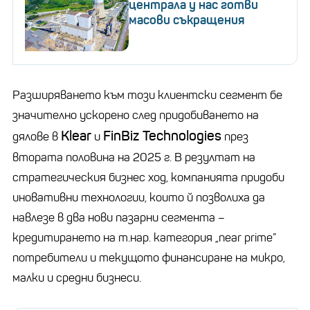
централа у нас готви
масови съкращения
Разширяването към този клиентски сегмент бе
значително ускорено след придобиването на
Klear
FinBiz Technologies
дялове в
и
през
втората половина на 2025 г. В резултат на
стратегическия бизнес ход, компанията придоби
иновативни технологии, които й позволиха да
навлезе в два нови пазарни сегмента –
кредитирането на т.нар. категория „near prime”
потребители и текущото финансиране на микро,
малки и средни бизнеси.