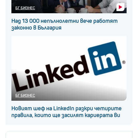
БГ БИЗНЕС
Над 13 000 непълнолетни вече работят
законно в България
БГ БИЗНЕС
Новият шеф на LinkedIn разкри четирите
правила, които ще засилят кариерата ви