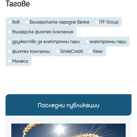
Тагове
бнб
Българската народна банка
ITF Group
българска финтех компания
дружество за електронни пари
електронни пари
финтех компании
SmileCredit
Klear
Монесо
Последни публикации