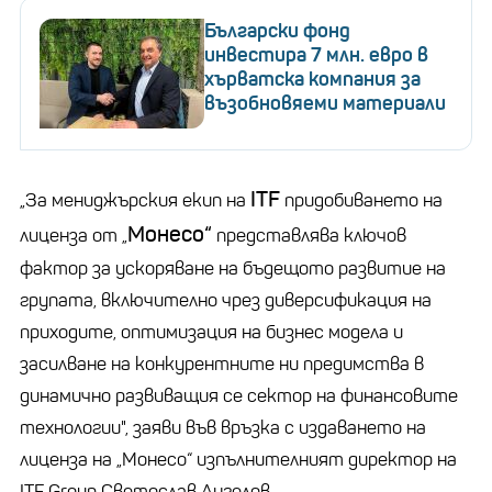
Български фонд
инвестира 7 млн. евро в
хърватска компания за
възобновяеми материали
ITF
„За мениджърския екип на
придобиването на
Монесо“
лиценза от „
представлява ключов
фактор за ускоряване на бъдещото развитие на
групата, включително чрез диверсификация на
приходите, оптимизация на бизнес модела и
засилване на конкурентните ни предимства в
динамично развиващия се сектор на финансовите
технологии", заяви във връзка с издаването на
лиценза на „Монесо“ изпълнителният директор на
ITF Group
Светослав Ангелов
.