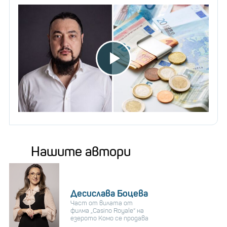
Нашите автори
Десислава Боцева
Част от вилата от
филма „Casino Royale“ на
езерото Комо се продава