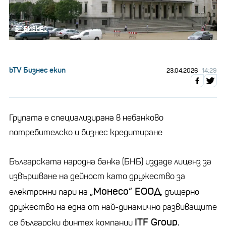
БГ БИЗНЕС
bTV Бизнес екип
23.04.2026
14:29
Групата е специализирана в небанково
потребителско и бизнес кредитиране
Българската народна банка (БНБ) издаде лиценз за
извършване на дейност като дружество за
„Монесо“ ЕООД
електронни пари на
, дъщерно
дружество на една от най-динамично развиващите
ITF Grou
p.
се български финтех компании