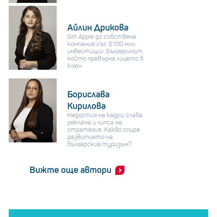
Айлин Дрикова
От Apple до собствена
компания със $100 млн.
инвестиции: Българинът,
който превърна лицето в
ключ
Борислава
Кирилова
Недостиг на кадри, слаба
реклама и липса на
стратегия: Какво спира
развитието на
българския туризъм?
Вижте още автори