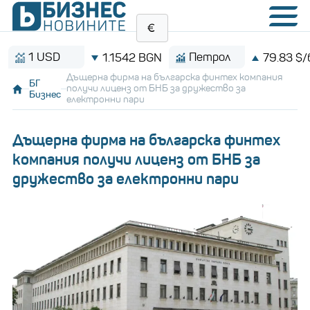
1 USD
Петрол
1.1542 BGN
79.83 $/барел
Дъщерна фирма на българска финтех компания
БГ
получи лиценз от БНБ за дружество за
Бизнес
електронни пари
Дъщерна фирма на българска финтех
компания получи лиценз от БНБ за
дружество за електронни пари