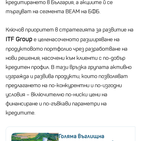
кредитирането в България, а акциите й се
търгуват на сегмента ВЕАМ на БФБ.
Ключов приоритет в стратегията за развитие на
ITF Group
е целенасоченото разширяване на
продуктовото портфолио чрез разработване на
нови решения, насочени към клиенти с по-добър
кредитен профил. В тази връзка групата активно
изгражда и развива продукти, които позволяват
предлагането на по-конкурентни и по-изгодни
условия – включително по-ниски цени на
финансиране и по-гъвкави параметри на
кредитите.
Голяма въглищна