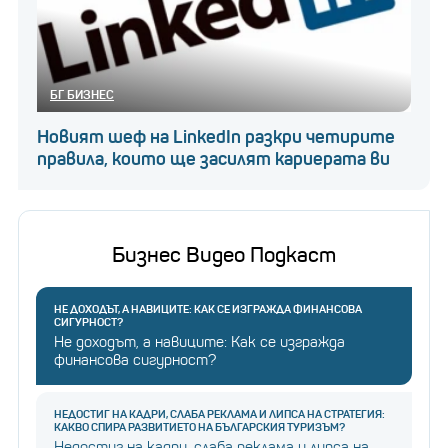
БГ БИЗНЕС
Новият шеф на LinkedIn разкри четирите
правила, които ще засилят кариерата ви
Бизнес Видео Подкаст
НЕ ДОХОДЪТ, А НАВИЦИТЕ: КАК СЕ ИЗГРАЖДА ФИНАНСОВА
СИГУРНОСТ?
Не доходът, а навиците: Как се изгражда
финансова сигурност?
НЕДОСТИГ НА КАДРИ, СЛАБА РЕКЛАМА И ЛИПСА НА СТРАТЕГИЯ:
КАКВО СПИРА РАЗВИТИЕТО НА БЪЛГАРСКИЯ ТУРИЗЪМ?
Недостиг на кадри, слаба реклама и липса на