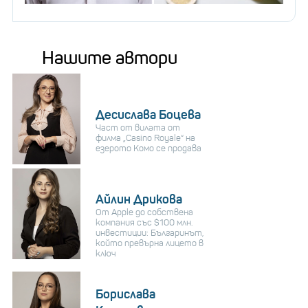
Нашите автори
Десислава Боцева
Част от вилата от
филма „Casino Royale“ на
езерото Комо се продава
Айлин Дрикова
От Apple до собствена
компания със $100 млн.
инвестиции: Българинът,
който превърна лицето в
ключ
Борислава