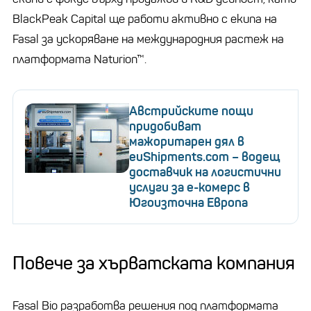
BlackPeak Capital ще работи активно с екипа на
Fasal за ускоряване на международния растеж на
платформата Naturion™.
Австрийските пощи
придобиват
мажоритарен дял в
euShipments.com – водещ
доставчик на логистични
услуги за е-комерс в
Югоизточна Европа
Повече за хърватската компания
Fasal Bio разработва решения под платформата