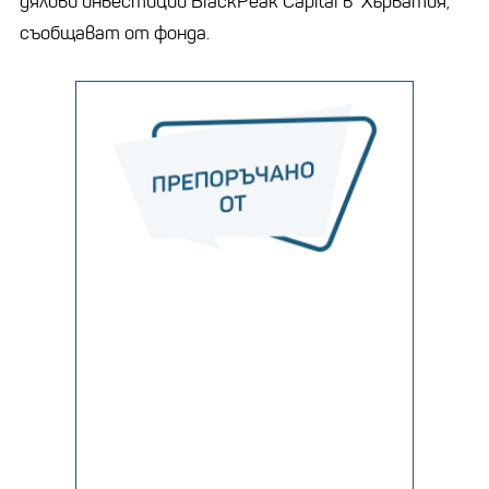
дялови инвестиции BlackPeak Capital в Хърватия,
съобщават от фонда.