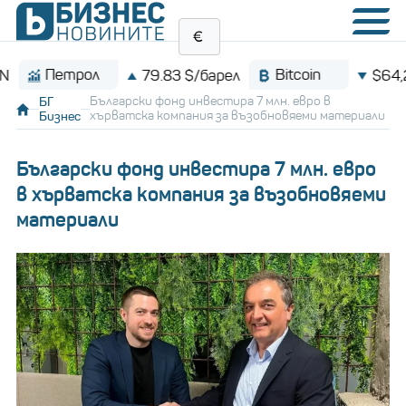
Петрол
Bitcoin
79.83 $/барел
$64,210.0
БГ
Български фонд инвестира 7 млн. евро в
Бизнес
хърватска компания за възобновяеми материали
Български фонд инвестира 7 млн. евро
в хърватска компания за възобновяеми
материали