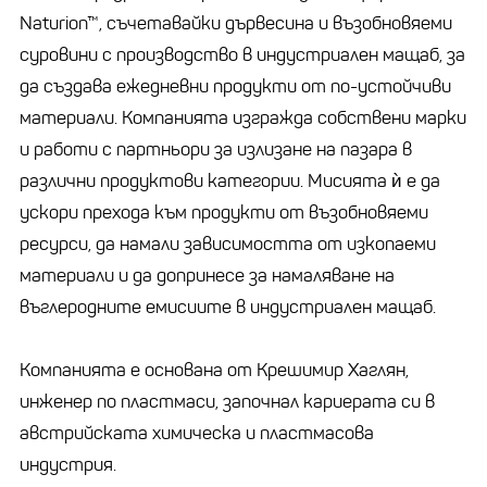
Naturion™, съчетавайки дървесина и възобновяеми
суровини с производство в индустриален мащаб, за
да създава ежедневни продукти от по-устойчиви
материали. Компанията изгражда собствени марки
и работи с партньори за излизане на пазара в
различни продуктови категории. Мисията ѝ е да
ускори прехода към продукти от възобновяеми
ресурси, да намали зависимостта от изкопаеми
материали и да допринесе за намаляване на
въглеродните емисиите в индустриален мащаб.
Компанията е основана от Крешимир Хаглян,
инженер по пластмаси, започнал кариерата си в
австрийската химическа и пластмасова
индустрия.