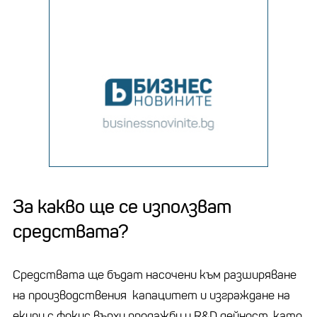
За какво ще се използват
средствата?
Средствата ще бъдат насочени към разширяване
на производствения капацитет и изграждане на
екипи с фокус върху продажби и R&D дейност, като