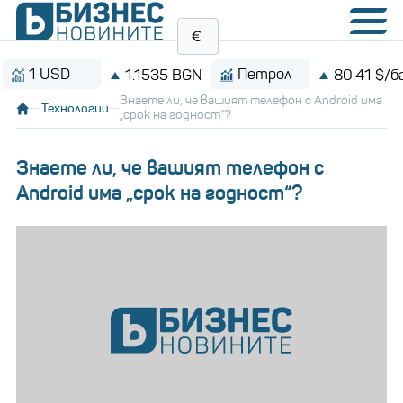
USD
Петрол
1.1535 BGN
80.41 $/барел
Знаете ли, че вашият телефон с Android има
Технологии
„срок на годност“?
Знаете ли, че вашият телефон с
Android има „срок на годност“?