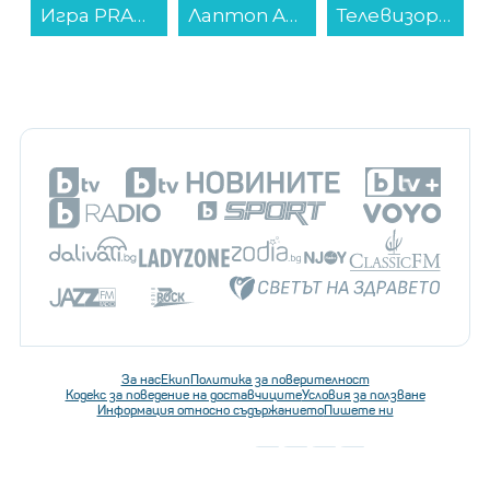
Лаптоп ASUS VIVOBOOK 15 X1504VA-BQ5399W , 1000GB SSD , 15.60 , 24 , Intel Core 7 150U (10 cores) , Intel Graphics , Windows...
Телевизор Crown 43FB02AWF SMART TV , 109 см, 1920x1080 FULL HD , 43 inch, Android , LED , Smart TV...
Смарт часовник Samsung GALAXY WATCH 7 44MM SILVER SM-L310NZSA , 1.47 , 2 , 32GB вградена памет...
За нас
Екип
Политика за поверителност
Кодекс за поведение на доставчиците
Условия за ползване
Информация относно съдържанието
Пишете ни
Последвайте ни