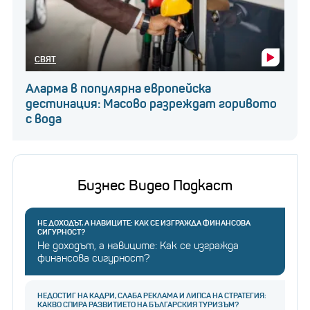
СВЯТ
Аларма в популярна европейска
дестинация: Масово разреждат горивото
с вода
Бизнес Видео Подкаст
НЕ ДОХОДЪТ, А НАВИЦИТЕ: КАК СЕ ИЗГРАЖДА ФИНАНСОВА
СИГУРНОСТ?
Не доходът, а навиците: Как се изгражда
финансова сигурност?
НЕДОСТИГ НА КАДРИ, СЛАБА РЕКЛАМА И ЛИПСА НА СТРАТЕГИЯ:
КАКВО СПИРА РАЗВИТИЕТО НА БЪЛГАРСКИЯ ТУРИЗЪМ?