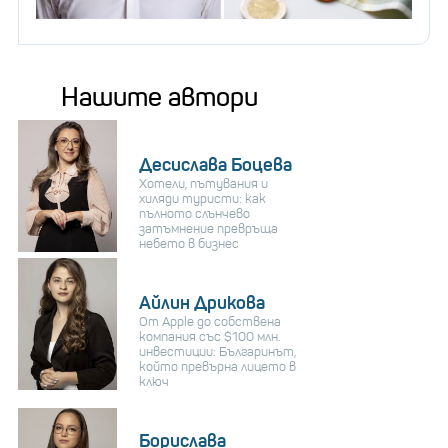
Нашите автори
Десислава Боцева
Хотели, пътувания и
хиляди туристи: как
пълното слънчево
затъмнение превръща
небето в бизнес
Айлин Дрикова
От Apple до собствена
компания със $100 млн.
инвестиции: Българинът,
който превърна лицето в
ключ
Борислава