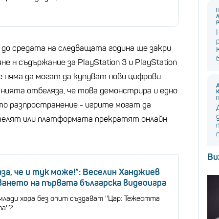
до средата на следващата година ще закри
е н съдържание за PlayStation 3 и PlayStation
е няма да могат да купуват нови цифрови
анията отбеляза, че това демонстрира и едно
о разпространение - игрите могат да
телят или платформата прекратят онлайн
Ви
каза, че и тук може!“: Веселин Ханджиев
ването на първата българска видеоигра
млади хора без опит създават ''Цар: Тежестта
а''?