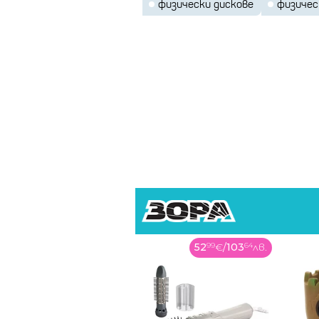
физически дискове
физичес
52
99
€
/
103
64
лв.