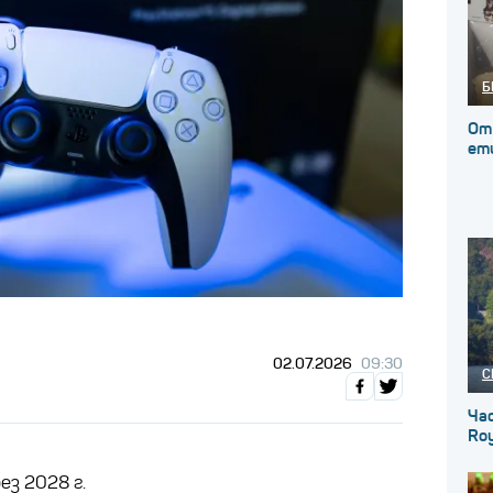
Б
От
ет
02.07.2026
09:30
С
Ча
Roy
ез 2028 г.