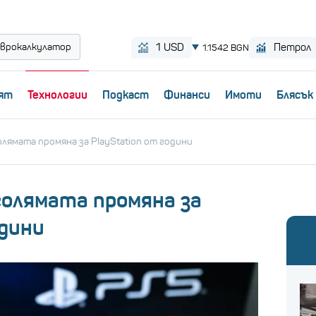
врокалкулатор
ят
Технологии
Пoдкаст
Финанси
Имоти
Блясък
лямата промяна за PlayStation от години
голямата промяна за
одини