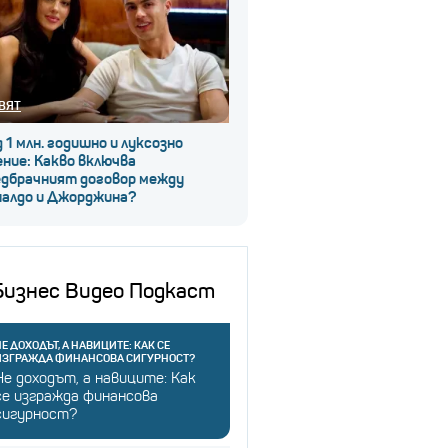
ВЯТ
 1 млн. годишно и луксозно
ние: Какво включва
едбрачният договор между
налдо и Джорджина?
Бизнес Видео Подкаст
Е ДОХОДЪТ, А НАВИЦИТЕ: КАК СЕ
ИЗГРАЖДА ФИНАНСОВА СИГУРНОСТ?
Не доходът, а навиците: Как
се изгражда финансова
сигурност?