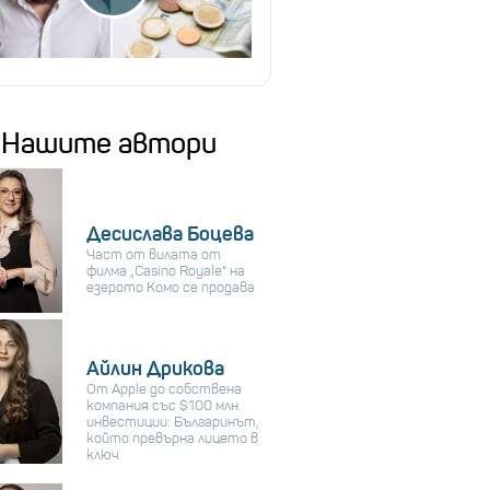
Нашите автори
Десислава Боцева
Част от вилата от
филма „Casino Royale“ на
езерото Комо се продава
Айлин Дрикова
От Apple до собствена
компания със $100 млн.
инвестиции: Българинът,
който превърна лицето в
ключ