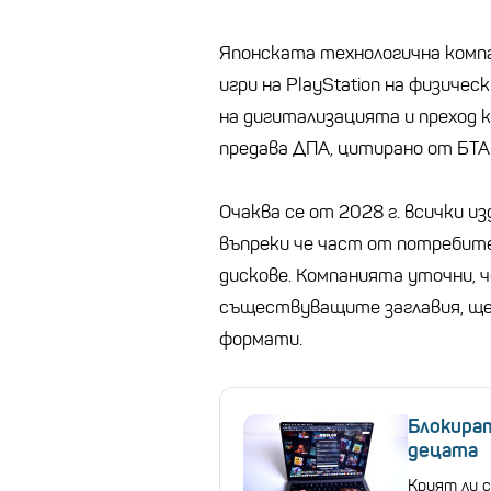
Японската технологична компа
игри на PlayStation на физическ
на дигитализацията и преход 
предава ДПА, цитирано от БТА
Очаква се от 2028 г. всички и
въпреки че част от потребит
дискове. Компанията уточни, че
съществуващите заглавия, щ
формати.
Блокират
децата
Крият ли с