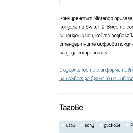
Конкурентът Nintendo прилага 
конзолата Switch 2. Вместо са
лицензен ключ, който позволяв
стандартните цифрови покупк
на друг потребител.
Съдържанието е информативно
или съвет за вземане на инве
Тагове
игри
sony
дискове
P