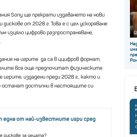
ния Sony ще прекрати издаването на нови
и дискове от 2028 г. Това е с цел ускоряване
към изцяло цифрово разпространяване,
С
.
Над
име
пр
здания на игрите да са в ццифров формат,
Ро
елите все още предпочитат физическите
 игрите, издадени преди 2028 г., както и
е останат достъпни в настоящите си
Н
 една от най-известните игри сред
е рискове за децата?