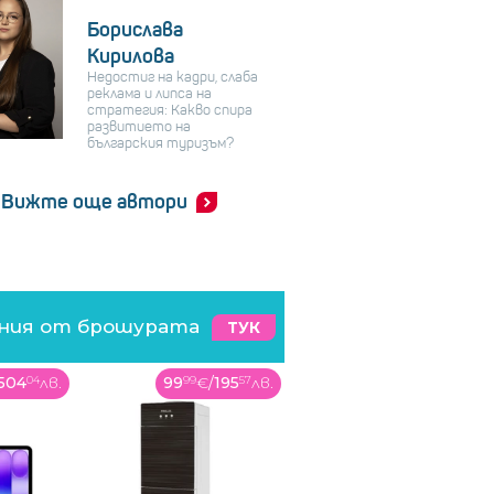
Борислава
Кирилова
Недостиг на кадри, слаба
реклама и липса на
стратегия: Какво спира
развитието на
българския туризъм?
Вижте още автори
ения от брошурата
ТУК
504
04
лв.
99
99
€
/
195
57
лв.
149
99
€
/
293
36
лв.