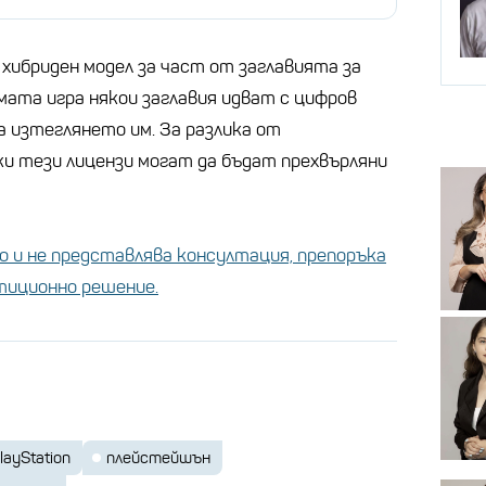
хибриден модел за част от заглавията за
мата игра някои заглавия идват с цифров
а изтеглянето им. За разлика от
и тези лицензи могат да бъдат прехвърляни
 и не представлява консултация, препоръка
стиционно решение.
layStation
плейстейшън