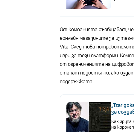
От компанията съобщават, че 
еонлайн магазините за изтеглян
Vita. След това потребителит
игри за тези платформи. Комп
от ограниченията на цифровот
станат недостъпни, ако изда
поддръжката.
„Tzar до
за създа
Как група 
на коронат