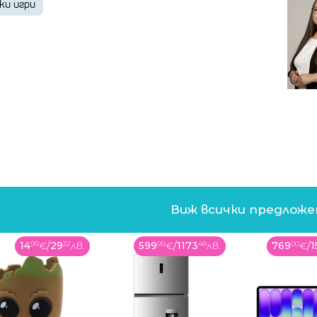
ки игри
Виж всички предлож
14
99
€
/
29
32
лв.
599
99
€
/
1173
48
лв.
769
00
€
/
1