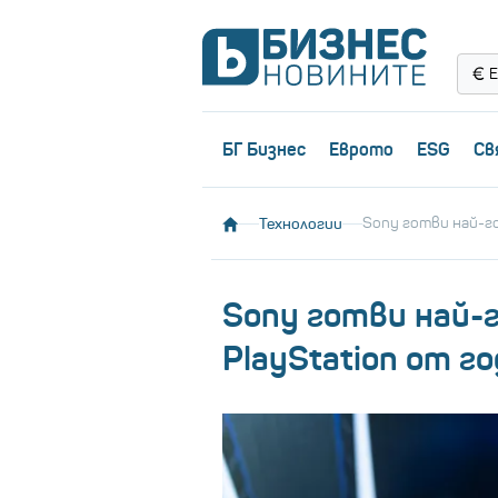
Е
БГ Бизнес
Еврото
ESG
Св
Технологии
Sony готви най-го
Sony готви най-
PlayStation от г