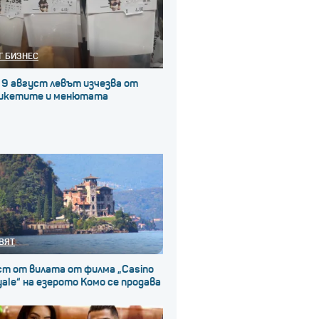
Г БИЗНЕС
 9 август левът изчезва от
икетите и менютата
ВЯТ
ст от вилата от филма „Casino
ale“ на езерото Комо се продава