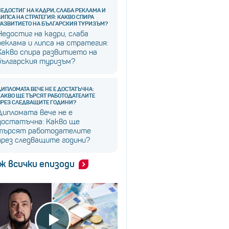
НЕДОСТИГ НА КАДРИ, СЛАБА РЕКЛАМА И
ЛИПСА НА СТРАТЕГИЯ: КАКВО СПИРА
РАЗВИТИЕТО НА БЪЛГАРСКИЯ ТУРИЗЪМ?
Недостиг на кадри, слаба
реклама и липса на стратегия:
Какво спира развитието на
българския туризъм?
ДИПЛОМАТА ВЕЧЕ НЕ Е ДОСТАТЪЧНА:
КАКВО ЩЕ ТЪРСЯТ РАБОТОДАТЕЛИТЕ
ПРЕЗ СЛЕДВАЩИТЕ ГОДИНИ?
Дипломата вече не е
достатъчна: Какво ще
търсят работодателите
през следващите години?
ж всички епизоди