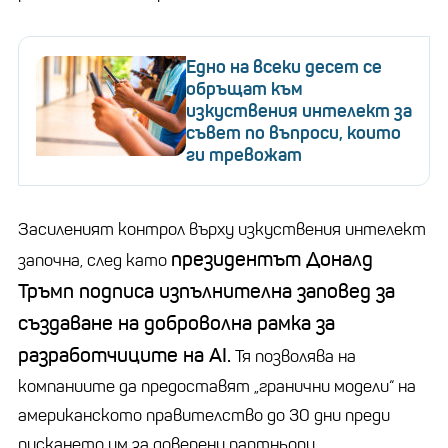
Едно на всеки десет се
обръщат към
изкуствения интелект за
съвет по въпроси, които
ги тревожат
Засиленият контрол върху изкуствения интелект
президентът Доналд
започна, след като
Тръмп подписа изпълнителна заповед за
създаване на доброволна рамка за
разработчиците на AI.
Тя позволява на
компаниите да предоставят „гранични модели“ на
американското правителство до 30 дни преди
пускането им за доверени партньори.