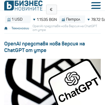
1 USD
Петрол
1.1535 BGN
78.72 $/барел
OpenAI представя нова версия на ChatGPT
Технологии
от утре
OpenAI представя нова версия на
ChatGPT от утре