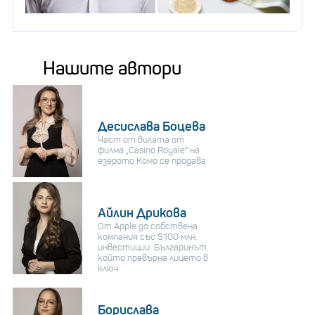
Нашите автори
Десислава Боцева
Част от вилата от
филма „Casino Royale“ на
езерото Комо се продава
Айлин Дрикова
От Apple до собствена
компания със $100 млн.
инвестиции: Българинът,
който превърна лицето в
ключ
Борислава