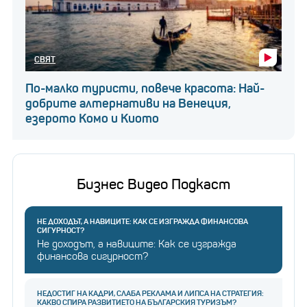
СВЯТ
По-малко туристи, повече красота: Най-
добрите алтернативи на Венеция,
езерото Комо и Киото
Бизнес Видео Подкаст
НЕ ДОХОДЪТ, А НАВИЦИТЕ: КАК СЕ ИЗГРАЖДА ФИНАНСОВА
СИГУРНОСТ?
Не доходът, а навиците: Как се изгражда
финансова сигурност?
НЕДОСТИГ НА КАДРИ, СЛАБА РЕКЛАМА И ЛИПСА НА СТРАТЕГИЯ:
КАКВО СПИРА РАЗВИТИЕТО НА БЪЛГАРСКИЯ ТУРИЗЪМ?