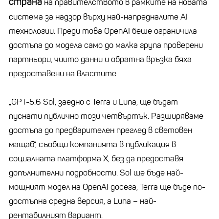
страна
на правителството в рамките на новата
система за надзор върху най-напредналите AI
технологии. Преди това OpenAI беше ограничила
достъпа до модела само до малка група проверени
партньори, чиито данни и обратна връзка бяха
предоставени на властите.
„GPT-5.6 Sol, заедно с Terra и Luna, ще бъдат
пуснати публично този четвъртък. Разширяваме
достъпа до предварителен преглед в световен
мащаб“, съобщи компанията в публикация в
социалната платформа X, без да предоставя
допълнителни подробности. Sol ще бъде най-
мощният модел на OpenAI досега, Terra ще бъде по-
достъпна средна версия, а Luna – най-
рентабилният вариант.