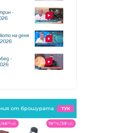
трин -
2026
юто на деня
.2026
обед -
2026
ения от брошурата
ТУК
€
/
39
1
лв.
12
99
€
/
25
41
лв.
179
99
€
/
352
03
лв.