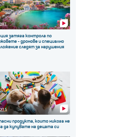
ВЯТ
рция затяга контрола по
жовете - дронове и специално
иложение следят за нарушения
ОП 5
пасни продукта, които никога не
а да купувате на децата си