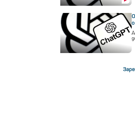
O
о
Д
д
Заре