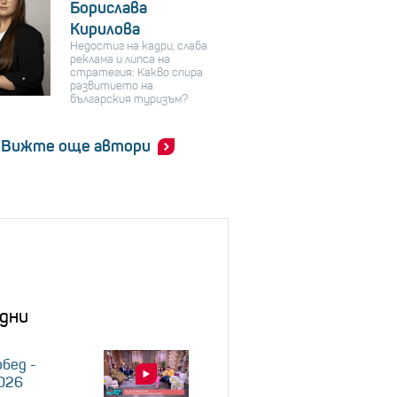
Борислава
Кирилова
Недостиг на кадри, слаба
реклама и липса на
стратегия: Какво спира
развитието на
българския туризъм?
Вижте още автори
дни
обед -
2026