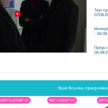
Тази су
07.08.
Интерв
- 06.08
Преди 
06.08.
Виж всички предлож
155
99
€
/
305
09
лв.
23
99
€
/
46
93
лв.
19
99