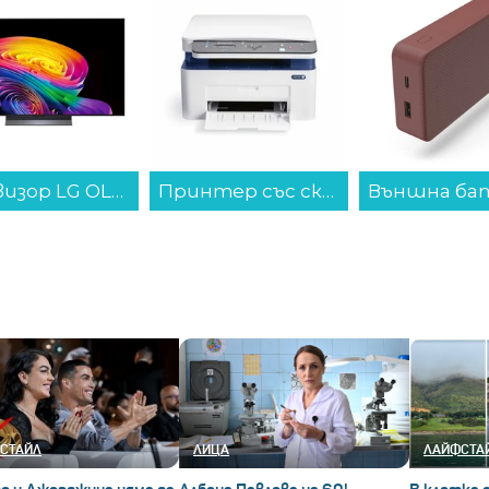
Принтер със скенер Xerox WORKCENTRE 3025BI 3 IN 1 , Лазерен...
Външна батерия Hama 201717, "Colour 20" червена 20000 mAh...
СТАЙЛ
ЛИЦА
ЛАЙФСТА