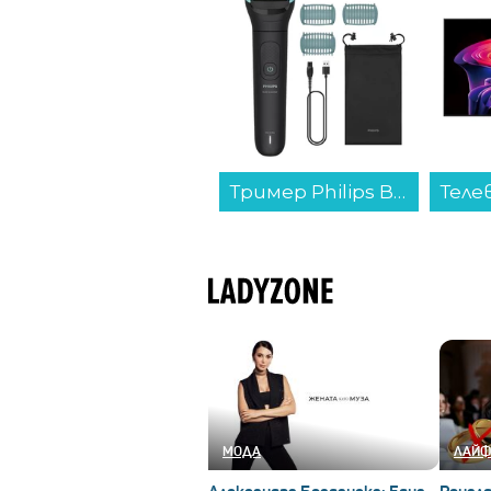
Тример Philips BG5470/15...
Телевизор LG OLED55C61LA , 139 см, 3840x2160 UHD-4K , 55 inch, OLED , Smart TV , Web Os...
МОДА
ЛАЙФ