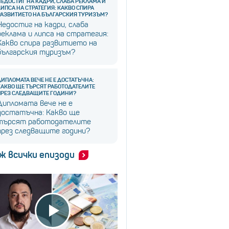
НЕДОСТИГ НА КАДРИ, СЛАБА РЕКЛАМА И
ЛИПСА НА СТРАТЕГИЯ: КАКВО СПИРА
РАЗВИТИЕТО НА БЪЛГАРСКИЯ ТУРИЗЪМ?
Недостиг на кадри, слаба
реклама и липса на стратегия:
Какво спира развитието на
българския туризъм?
ДИПЛОМАТА ВЕЧЕ НЕ Е ДОСТАТЪЧНА:
КАКВО ЩЕ ТЪРСЯТ РАБОТОДАТЕЛИТЕ
ПРЕЗ СЛЕДВАЩИТЕ ГОДИНИ?
Дипломата вече не е
достатъчна: Какво ще
търсят работодателите
през следващите години?
ж всички епизоди