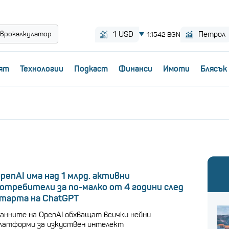
врокалкулатор
ят
Технологии
Пoдкаст
Финанси
Имоти
Блясък
penAI има над 1 млрд. активни
отребители за по-малко от 4 години след
тарта на ChatGPT
анните на OpenAI обхващат всички нейни
латформи за изкуствен интелект