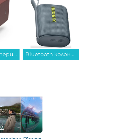
Bluetooth колонка Xiaomi Sound Pocket Blue Gray S28H-GL QBH4378GL...
Селфи стик Hama 04315 FUN 70...
Вграден керамичен плот Indesit RI 161 C , Електрически...
ЙЛ