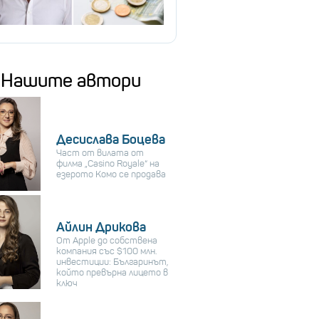
Нашите автори
Десислава Боцева
Част от вилата от
филма „Casino Royale“ на
езерото Комо се продава
Айлин Дрикова
От Apple до собствена
компания със $100 млн.
инвестиции: Българинът,
който превърна лицето в
ключ