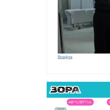
Вражда
49
99
€
/
97
78
лв.
1399
99
€
/
2738
15
лв.