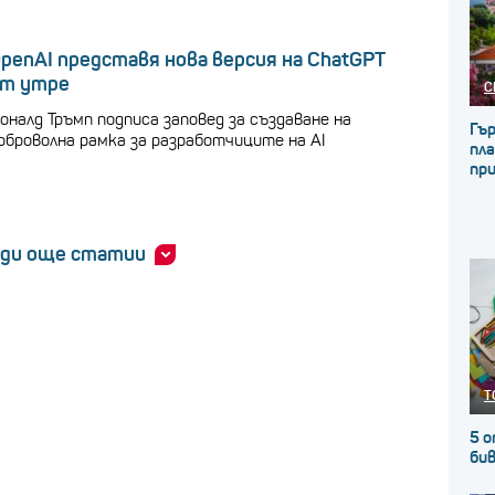
penAI представя нова версия на ChatGPT
т утре
С
оналд Тръмп подписа заповед за създаване на
Гъ
оброволна рамка за разработчиците на AI
пла
пр
ди още статии
Т
5 о
бив