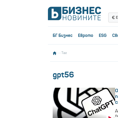
Е
БГ Бизнес
Еврото
ESG
Св
Таг
gpt56
O
п
с
Д
п