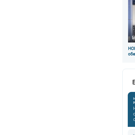
Б
НО
об
Н