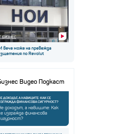
Г БИЗНЕС
И вече може на превежда
езщетения по Revolut
Бизнес Видео Подкаст
Е ДОХОДЪТ, А НАВИЦИТЕ: КАК СЕ
ИЗГРАЖДА ФИНАНСОВА СИГУРНОСТ?
Не доходът, а навиците: Как
се изгражда финансова
сигурност?