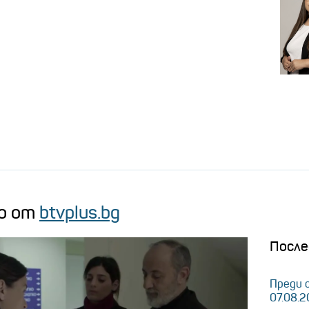
о от
btvplus.bg
После
Преди 
07.08.