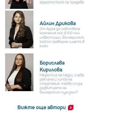
езерото Комо се продава
Айлин Дрикова
От Apple до собствена
компания със $100 млн.
инвестиции: Българинът,
който превърна лицето в
ключ
Борислава
Кирилова
Недостиг на кадри, слаба
реклама и липса на
стратегия: Какво спира
развитието на
българския туризъм?
Вижте още автори