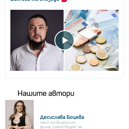
Нашите автори
Десислава Боцева
Част от вилата от
филма „Casino Royale“ на