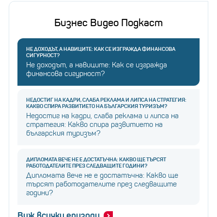
Бизнес Видео Подкаст
НЕ ДОХОДЪТ, А НАВИЦИТЕ: КАК СЕ ИЗГРАЖДА ФИНАНСОВА
СИГУРНОСТ?
Не доходът, а навиците: Как се изгражда
финансова сигурност?
НЕДОСТИГ НА КАДРИ, СЛАБА РЕКЛАМА И ЛИПСА НА СТРАТЕГИЯ:
КАКВО СПИРА РАЗВИТИЕТО НА БЪЛГАРСКИЯ ТУРИЗЪМ?
Недостиг на кадри, слаба реклама и липса на
стратегия: Какво спира развитието на
българския туризъм?
ДИПЛОМАТА ВЕЧЕ НЕ Е ДОСТАТЪЧНА: КАКВО ЩЕ ТЪРСЯТ
РАБОТОДАТЕЛИТЕ ПРЕЗ СЛЕДВАЩИТЕ ГОДИНИ?
Дипломата вече не е достатъчна: Какво ще
търсят работодателите през следващите
години?
Виж всички епизоди