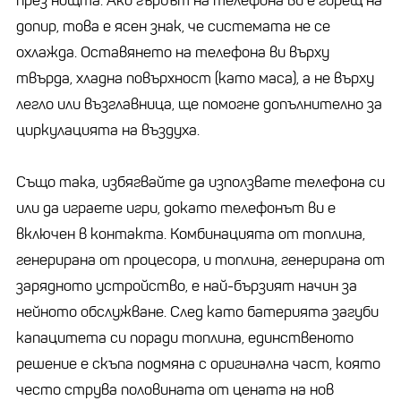
през нощта. Ако гърбът на телефона ви е горещ на
допир, това е ясен знак, че системата не се
охлажда. Оставянето на телефона ви върху
твърда, хладна повърхност (като маса), а не върху
легло или възглавница, ще помогне допълнително за
циркулацията на въздуха.
Също така, избягвайте да използвате телефона си
или да играете игри, докато телефонът ви е
включен в контакта. Комбинацията от топлина,
генерирана от процесора, и топлина, генерирана от
зарядното устройство, е най-бързият начин за
нейното обслужване. След като батерията загуби
капацитета си поради топлина, единственото
решение е скъпа подмяна с оригинална част, която
често струва половината от цената на нов