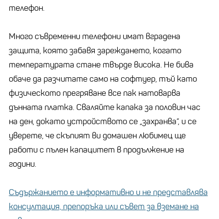
телефон.
Много съвременни телефони имат вградена
защита, която забавя зареждането, когато
температурата стане твърде висока. Не бива
обаче да разчитате само на софтуер, тъй като
физическото прегряване все пак натоварва
дънната платка. Сваляйте капака за половин час
на ден, докато устройството се „захранва“, и се
уверете, че скъпият ви домашен любимец ще
работи с пълен капацитет в продължение на
години.
Съдържанието е информативно и не представлява
консултация, препоръка или съвет за вземане на