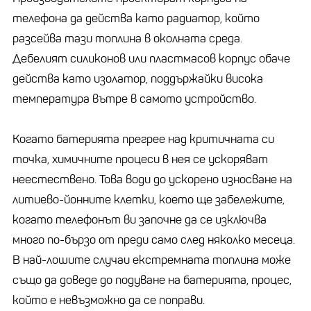
телефона да действа като радиатор, който
разсейва тази топлина в околната среда.
Дебелият силиконов или пластмасов корпус обаче
действа като изолатор, поддържайки висока
температура вътре в самото устройство.
Когато батерията прегрее над критичната си
точка, химичните процеси в нея се ускоряват
неестествено. Това води до ускорено износване на
литиево-йонните клетки, което ще забележите,
когато телефонът ви започне да се изключва
много по-бързо от преди само след няколко месеца.
В най-лошите случаи екстремната топлина може
също да доведе до подуване на батерията, процес,
който е невъзможно да се поправи.