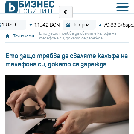
SD
Петрол
1.1542 BGN
79.83 $/барел
Ето защо трябва да сваляте калъфа на
Технологии
телефона си, докато се зарежда
Ето защо трябва да сваляте калъфа на
телефона си, докато се зарежда