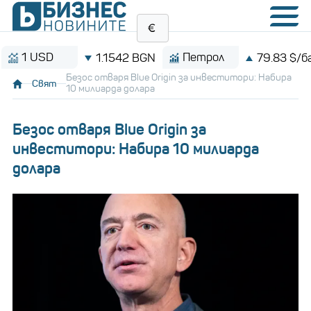
 USD
Петрол
1.1542 BGN
79.83 $/барел
Безос отваря Blue Origin за инвеститори: Набира
Свят
10 милиарда долара
Безос отваря Blue Origin за
инвеститори: Набира 10 милиарда
долара