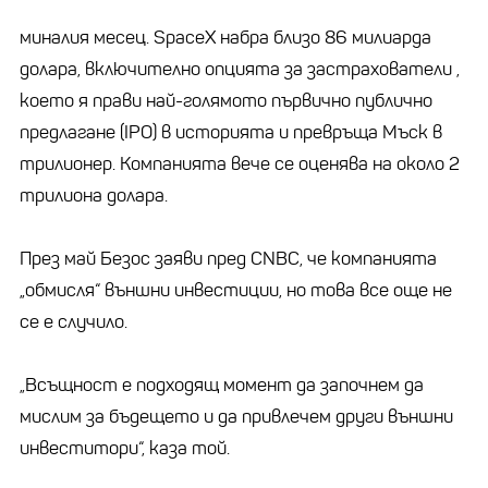
миналия месец. SpaceX набра близо 86 милиарда
долара, включително опцията за застрахователи ,
което я прави най-голямото първично публично
предлагане (IPO) в историята и превръща Мъск в
трилионер. Компанията вече се оценява на около 2
трилиона долара.
През май Безос заяви пред CNBC, че компанията
„обмисля“ външни инвестиции, но това все още не
се е случило.
„Всъщност е подходящ момент да започнем да
мислим за бъдещето и да привлечем други външни
инвеститори“, каза той.