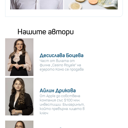
Нашите автори
Десислава Боцева
Част от вилата от
филма „Casino Royale“ на
езерото Комо се продава
Айлин Дрикова
От Apple до собствена
компания със $100 млн.
инвестиции: Българинът,
който превърна лицето в
ключ