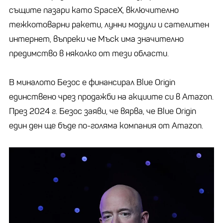
същите пазари като SpaceX, включително
тежкотоварни ракети, лунни модули и сателитен
интернет, въпреки че Мъск има значително
предимство в няколко от тези области.
В миналото Безос е финансирал Blue Origin
единствено чрез продажби на акциите си в Amazon.
През 2024 г. Безос заяви, че вярва, че Blue Origin
един ден ще бъде по-голяма компания от Amazon.