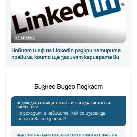
БГ БИЗНЕС
Новият шеф на LinkedIn разкри четирите
правила, които ще засилят кариерата ви
Бизнес Видео Подкаст
НЕ ДОХОДЪТ, А НАВИЦИТЕ: КАК СЕ ИЗГРАЖДА ФИНАНСОВА
СИГУРНОСТ?
Не доходът, а навиците: Как се изгражда
финансова сигурност?
НЕДОСТИГ НА КАДРИ, СЛАБА РЕКЛАМА И ЛИПСА НА СТРАТЕГИЯ: