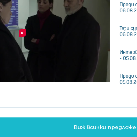
Преди 
06.08.
Тази су
06.08.
Интерв
- 05.08
Преди 
05.08.
Виж всички предлож