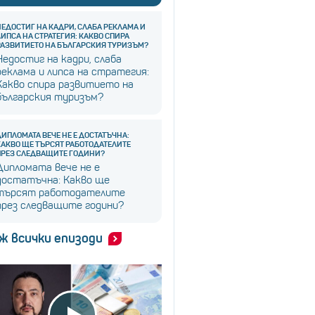
НЕДОСТИГ НА КАДРИ, СЛАБА РЕКЛАМА И
ЛИПСА НА СТРАТЕГИЯ: КАКВО СПИРА
РАЗВИТИЕТО НА БЪЛГАРСКИЯ ТУРИЗЪМ?
Недостиг на кадри, слаба
реклама и липса на стратегия:
Какво спира развитието на
българския туризъм?
ДИПЛОМАТА ВЕЧЕ НЕ Е ДОСТАТЪЧНА:
КАКВО ЩЕ ТЪРСЯТ РАБОТОДАТЕЛИТЕ
ПРЕЗ СЛЕДВАЩИТЕ ГОДИНИ?
Дипломата вече не е
достатъчна: Какво ще
търсят работодателите
през следващите години?
ж всички епизоди