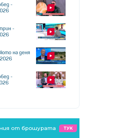
обед -
2026
трин -
2026
юто на деня
.2026
обед -
2026
ения от брошурата
ТУК