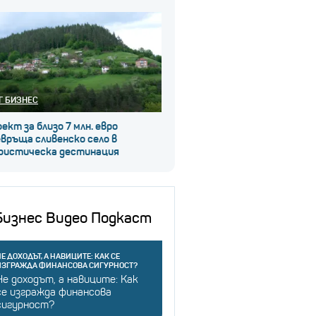
Г БИЗНЕС
ект за близо 7 млн. евро
връща сливенско село в
ристическа дестинация
Бизнес Видео Подкаст
Е ДОХОДЪТ, А НАВИЦИТЕ: КАК СЕ
ИЗГРАЖДА ФИНАНСОВА СИГУРНОСТ?
Не доходът, а навиците: Как
се изгражда финансова
сигурност?