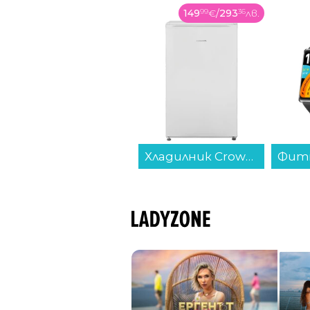
149
99
€
/
293
36
лв.
69
99
€
/
136
89
лв.
Хладилник Crown GN 1002E , 90 l, E , Бял...
Фитнес гривна Huawei BAND 11 PRO BLACK Candy-B49F 55020GVK , 1.62...