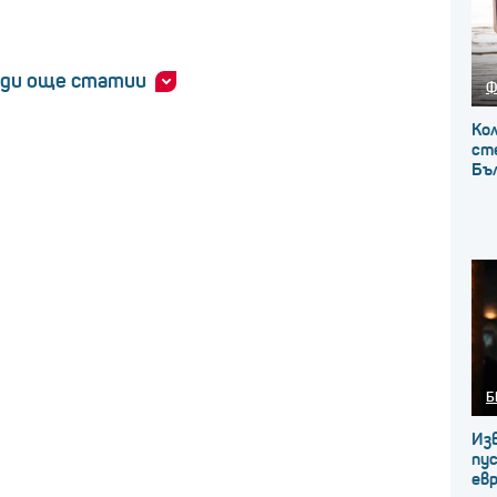
ди още статии
Ф
Кол
сте
Бъ
Б
Из
пус
ев