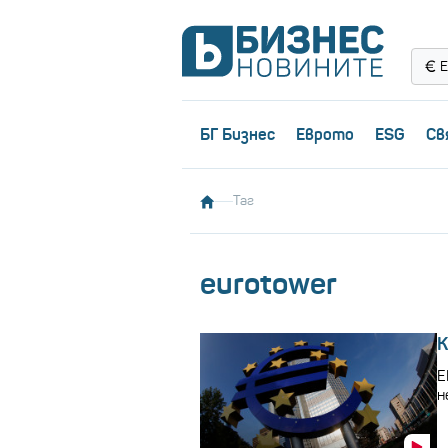
Е
БГ Бизнес
Еврото
ESG
Св
Таг
eurotower
К
Е
н