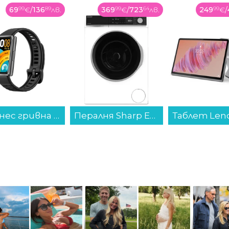
369
99
€
/
723
64
лв.
249
99
€
/
488
94
лв.
279
99
€
/
Пералня Sharp ES-NFB014AWNA , 10.00 kg, 1400 об./мин., A , Бял...
Таблет Lenovo TAB PLUS WIFI 256/8 ZADX0035GR , 256 GB, 8 GB...