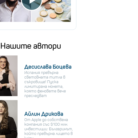
Нашите автори
Десислава Боцева
Испания превърна
световната титла в
съкровище! Пуска
лимитирана монета,
която феновете вече
преследват
Айлин Дрикова
От Apple до собствена
компания със $100 млн.
инвестиции: Българинът,
който превърна лицето в