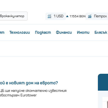
врокалкулатор
ят
Технологии
Пoдкаст
Финанси
Имоти
Блясък
ой е новият дом на еврото?
ЦБ ще напусне окончателно известния
ебостъргач Eurotower