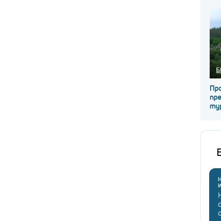
Б
Про
пре
ту
Н