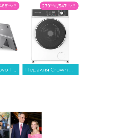
547
62
лв.
179
99
€
/
352
03
лв.
87
99
€
/
172
1
лв.
Пералня Crown CWM8014WY , 1400 об./мин., 8.00 kg, A , Бял...
Бойлер Елдом WVS08044F-B 80L 3KW , 3 , 77 , C , Вертикален...
Епилатор Braun SE 7-060...