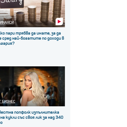
ИНАНСИ
ко пари трябва да имате, за да
 сред най-богатите по доходи в
лгария?
Г БИЗНЕС
вестна попфолк изпълнителка
на кукли със своя лик за над 340
ро