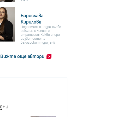
ключ
Борислава
Кирилова
Недостиг на кадри, слаба
реклама и липса на
стратегия: Какво спира
развитието на
българския туризъм?
Вижте още автори
дни