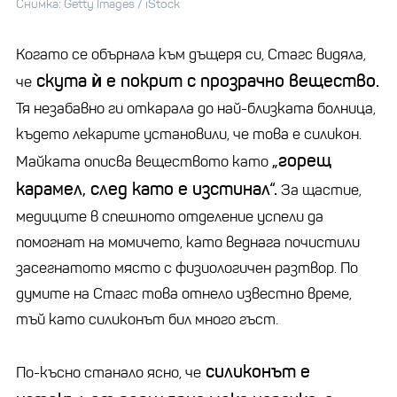
Снимка: Getty Images / iStock
Когато се обърнала към дъщеря си, Стагс видяла,
скута ѝ е покрит с прозрачно вещество.
че
Тя незабавно ги откарала до най-близката болница,
където лекарите установили, че това е силикон.
„горещ
Майката описва веществото като
карамел, след като е изстинал“.
За щастие,
медиците в спешното отделение успели да
помогнат на момичето, като веднага почистили
засегнатото място с физиологичен разтвор. По
думите на Стагс това отнело известно време,
тъй като силиконът бил много гъст.
силиконът е
По-късно станало ясно, че