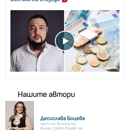
Нашите автори
Десислава Боцева
Част от вилата от
филма „Casino Royale“ на