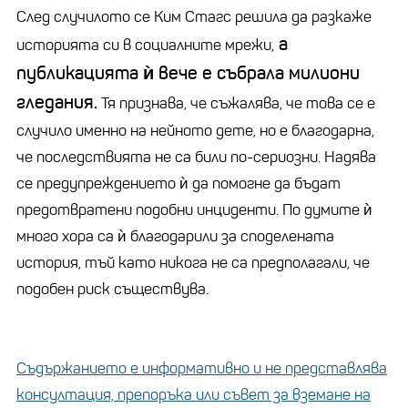
След случилото се Ким Стагс решила да разкаже
а
историята си в социалните мрежи,
публикацията ѝ вече е събрала милиони
гледания.
Тя признава, че съжалява, че това се е
случило именно на нейното дете, но е благодарна,
че последствията не са били по-сериозни. Надява
се предупреждението ѝ да помогне да бъдат
предотвратени подобни инциденти. По думите ѝ
много хора са ѝ благодарили за споделената
история, тъй като никога не са предполагали, че
подобен риск съществува.
Съдържанието е информативно и не представлява
консултация, препоръка или съвет за вземане на