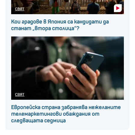
СВЯТ
Кои градове в Япония са кандидати да
станат „втора столица“?
СВЯТ
Европейска страна забранява нежеланите
телемаркетингови обаждания от
следващата седмица