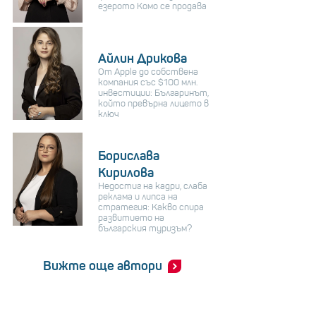
езерото Комо се продава
Айлин Дрикова
От Apple до собствена
компания със $100 млн.
инвестиции: Българинът,
който превърна лицето в
ключ
Борислава
Кирилова
Недостиг на кадри, слаба
реклама и липса на
стратегия: Какво спира
развитието на
българския туризъм?
Вижте още автори