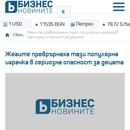
USD
Петрол
1.1535 BGN
78.72 $/барел
Жегите преврърнаха тази популярна играчка в
Свят
сериозна опасност за децата
Жегите преврърнаха тази популярна
играчка в сериозна опасност за децата