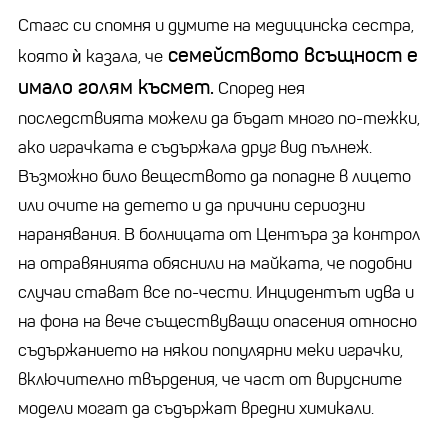
Стагс си спомня и думите на медицинска сестра,
семейството всъщност е
която ѝ казала, че
имало голям късмет.
Според нея
последствията можели да бъдат много по-тежки,
ако играчката е съдържала друг вид пълнеж.
Възможно било веществото да попадне в лицето
или очите на детето и да причини сериозни
наранявания. В болницата от Центъра за контрол
на отравянията обяснили на майката, че подобни
случаи стават все по-чести. Инцидентът идва и
на фона на вече съществуващи опасения относно
съдържанието на някои популярни меки играчки,
включително твърдения, че част от вирусните
модели могат да съдържат вредни химикали.