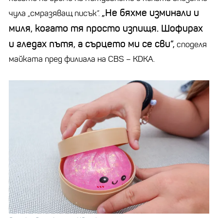
„Не бяхме изминали и
чула „смразяващ писък“.
миля, когато тя просто изпищя. Шофирах
и гледах пътя, а сърцето ми се сви“,
споделя
майката пред филиала на CBS – KDKA.