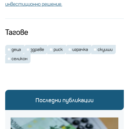
инвестиционно решение.
Тагове
деца
здраве
риск
играчка
скуиши
селикон
Последни публикации