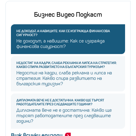
Бизнес Видео Подкаст
НЕ ДОХОДЪТ, А НАВИЦИТЕ: КАК СЕ ИЗГРАЖДА ФИНАНСОВА
СИГУРНОСТ?
Не доходът, а навиците: Как се изгражда
финансова сигурност?
НЕДОСТИГ НА КАДРИ, СЛАБА РЕКЛАМА И ЛИПСА НА СТРАТЕГИЯ:
КАКВО СПИРА РАЗВИТИЕТО НА БЪЛГАРСКИЯ ТУРИЗЪМ?
Недостиг на кадри, слаба реклама и липса на
стратегия: Какво спира развитието на
българския туризъм?
ДИПЛОМАТА ВЕЧЕ НЕ Е ДОСТАТЪЧНА: КАКВО ЩЕ ТЪРСЯТ
РАБОТОДАТЕЛИТЕ ПРЕЗ СЛЕДВАЩИТЕ ГОДИНИ?
Дипломата вече не е достатъчна: Какво ще
търсят работодателите през следващите
години?
Виж всички епизоди