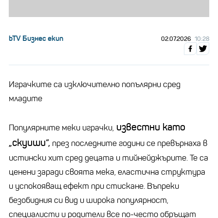
bTV Бизнес екип
02.07.2026
10:28
Играчките са изключително попълярни сред
младите
известни като
Популярните меки играчки,
„скуиши“,
през последните години се превърнаха в
истински хит сред децата и тийнейджърите. Те са
ценени заради своята мека, еластична структура
и успокояващ ефект при стискане. Въпреки
безобидния си вид и широка популярност,
специалисти и родители все по-често обръщат