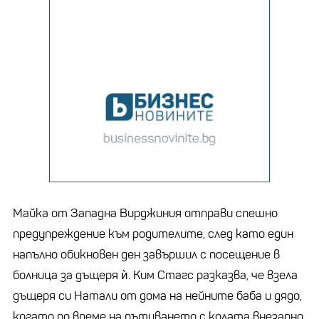
Майка от Западна Вирджиния отправи спешно
предупреждение към родителите, след като един
напълно обикновен ден завършил с посещение в
болница за дъщеря ѝ. Ким Стагс разказва, че взела
дъщеря си Натали от дома на нейните баба и дядо,
когато по време на пътуването с колата внезапно