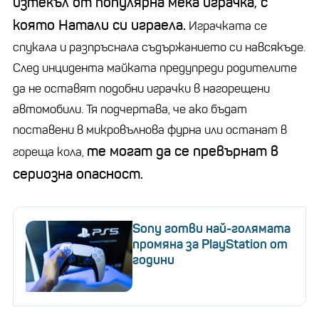
изтекъл от популярна мека играчка, с
която Натали си играела.
Играчката се
спукала и разпръснала съдържанието си навсякъде.
След инцидента майката предупреди родителите
да не оставят подобни играчки в нагорещени
автомобили. Тя подчертава, че ако бъдат
поставени в микровълнова фурна или останат в
те могат да се превърнат в
гореща кола,
сериозна опасност.
Sony готви най-голямата
промяна за PlayStation от
години