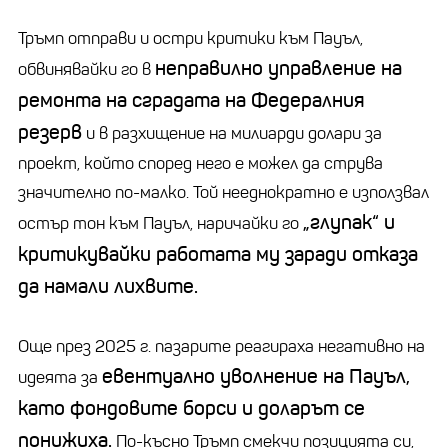
Тръмп отправи и остри критики към Пауъл,
неправилно управление на
обвинявайки го в
ремонта на сградата на Федералния
резерв
и в разхищение на милиарди долари за
проект, който според него е можел да струва
значително по-малко. Той нееднократно е използвал
„глупак“ и
остър тон към Пауъл, наричайки го
критикувайки работата му заради отказа
да намали лихвите.
Още през 2025 г. пазарите реагираха негативно на
евентуално уволнение на Пауъл,
идеята за
като фондовите борси и доларът се
понижиха.
По-късно Тръмп смекчи позицията си,