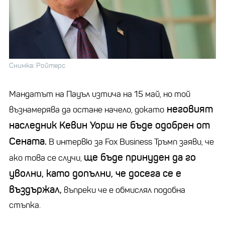
Снимка: Ройтерс
Мандатът на Пауъл изтича на 15 май, но той
неговият
възнамерява да остане начело, докато
наследник Кевин Уорш не бъде одобрен от
Сената.
В интервю за Fox Business Тръмп заяви, че
ще бъде принуден да го
ако това се случи,
уволни, като допълни, че досега се е
въздържал,
въпреки че е обмислял подобна
стъпка.