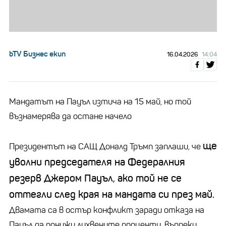
bTV Бизнес екип
16.04.2026
14:04
Мандатът на Пауъл изтича на 15 май, но той
възнамерява да остане начело
ще
Президентът на САЩ Доналд Тръмп заплаши, че
уволни председателя на Федералния
резерв Джером Пауъл, ако той не се
оттегли след края на мандата си през май.
Двамата са в остър конфликт заради отказа на
Пауъл да понижи лихвените проценти, въпреки