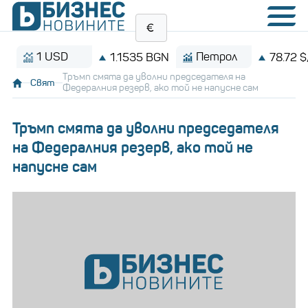
1 USD
Петрол
1.1535 BGN
78.72 $/барел
Тръмп смята да уволни председателя на
Свят
Федералния резерв, ако той не напусне сам
Тръмп смята да уволни председателя
на Федералния резерв, ако той не
напусне сам