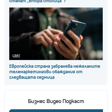
станат „втора столица“?
СВЯТ
Европейска страна забранява нежеланите
телемаркетингови обаждания от
следващата седмица
Бизнес Видео Подкаст