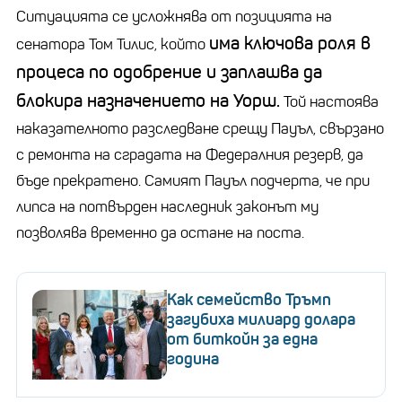
Ситуацията се усложнява от позицията на
има ключова роля в
сенатора Том Тилис, който
процеса по одобрение и заплашва да
блокира назначението на Уорш.
Той настоява
наказателното разследване срещу Пауъл, свързано
с ремонта на сградата на Федералния резерв, да
бъде прекратено. Самият Пауъл подчерта, че при
липса на потвърден наследник законът му
позволява временно да остане на поста.
Как семейство Тръмп
загубиха милиард долара
от биткойн за една
година