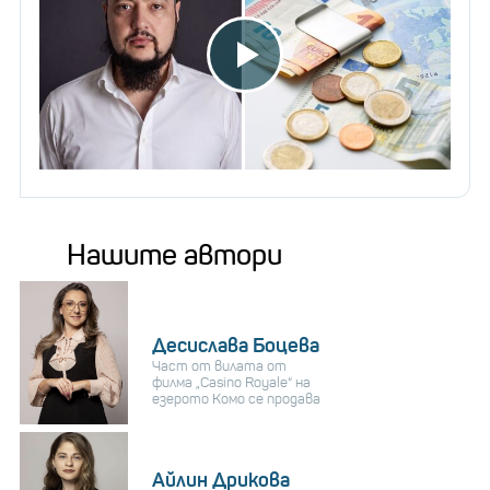
Нашите автори
Десислава Боцева
Част от вилата от
филма „Casino Royale“ на
езерото Комо се продава
Айлин Дрикова