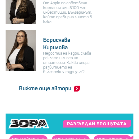
От Apple до собствена
компания със $100 млн.
инвестиции: Българинът,
който превърна лицето в
ключ
Борислава
Кирилова
Недостиг на кадри, слаба
реклама и липса на
стратегия: Какво спира
развитието на
българския туризъм?
Вижте още автори
РАЗГЛЕДАЙ БРОШУРАТА
99
69
99
9
00
79