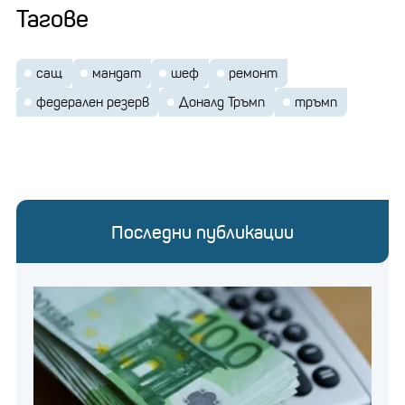
Тагове
сащ
мандат
шеф
ремонт
федерален резерв
Доналд Тръмп
тръмп
Последни публикации