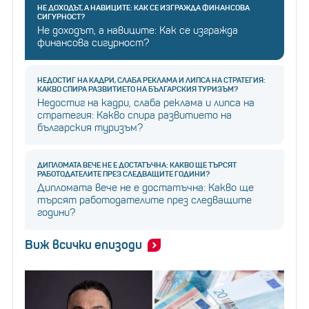
НЕ ДОХОДЪТ, А НАВИЦИТЕ: КАК СЕ ИЗГРАЖДА ФИНАНСОВА
СИГУРНОСТ?
Не доходът, а навиците: Как се изгражда
финансова сигурност?
НЕДОСТИГ НА КАДРИ, СЛАБА РЕКЛАМА И ЛИПСА НА СТРАТЕГИЯ:
КАКВО СПИРА РАЗВИТИЕТО НА БЪЛГАРСКИЯ ТУРИЗЪМ?
Недостиг на кадри, слаба реклама и липса на
стратегия: Какво спира развитието на
българския туризъм?
ДИПЛОМАТА ВЕЧЕ НЕ Е ДОСТАТЪЧНА: КАКВО ЩЕ ТЪРСЯТ
РАБОТОДАТЕЛИТЕ ПРЕЗ СЛЕДВАЩИТЕ ГОДИНИ?
Дипломата вече не е достатъчна: Какво ще
търсят работодателите през следващите
години?
Виж всички епизоди