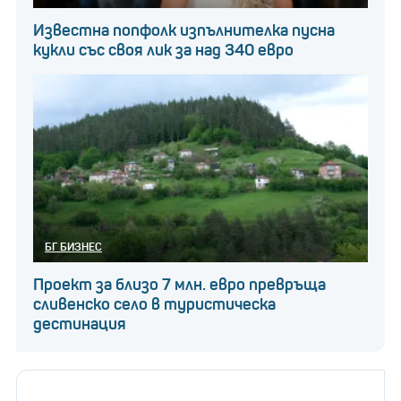
Известна попфолк изпълнителка пусна
кукли със своя лик за над 340 евро
БГ БИЗНЕС
Проект за близо 7 млн. евро превръща
сливенско село в туристическа
дестинация