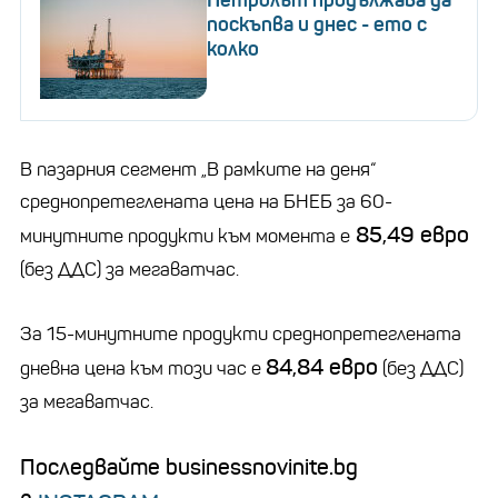
поскъпва и днес - ето с
колко
В пазарния сегмент „В рамките на деня“
среднопретеглената цена на БНЕБ за 60-
85,49 евро
минутните продукти към момента е
(без ДДС) за мегаватчас.
За 15-минутните продукти среднопретеглената
84,84 евро
дневна цена към този час е
(без ДДС)
за мегаватчас.
Последвайте businessnovinite.bg