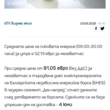
БГ БИЗНЕС
bTV Бизнес екип
03.06.2026
16:40
Средната цена на пиковата енергия (09:00-20:00
часа) за утре е 52,13 евро за мегаватчас
91,05 евро
При средна цена от
(без ДДС) за
мегаватчас e търгувана днес електроенергията
на Българската независима енергийна борса (БНЕБ)
в пазарен сегмент „Ден напред“, сочат данните
след затварянето на борсата. Сделките са на база
4 юни
утрешен ден на доставка -
.