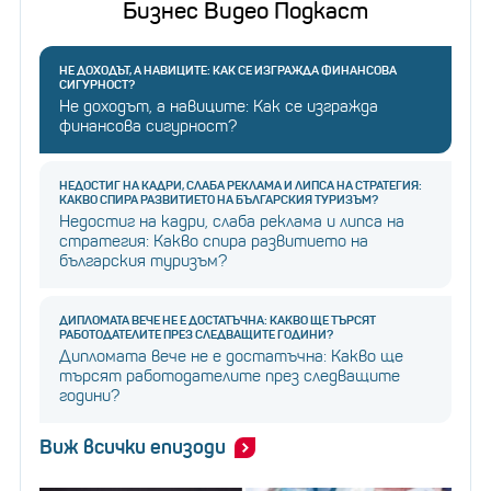
Бизнес Видео Подкаст
НЕ ДОХОДЪТ, А НАВИЦИТЕ: КАК СЕ ИЗГРАЖДА ФИНАНСОВА
СИГУРНОСТ?
Не доходът, а навиците: Как се изгражда
финансова сигурност?
НЕДОСТИГ НА КАДРИ, СЛАБА РЕКЛАМА И ЛИПСА НА СТРАТЕГИЯ:
КАКВО СПИРА РАЗВИТИЕТО НА БЪЛГАРСКИЯ ТУРИЗЪМ?
Недостиг на кадри, слаба реклама и липса на
стратегия: Какво спира развитието на
българския туризъм?
ДИПЛОМАТА ВЕЧЕ НЕ Е ДОСТАТЪЧНА: КАКВО ЩЕ ТЪРСЯТ
РАБОТОДАТЕЛИТЕ ПРЕЗ СЛЕДВАЩИТЕ ГОДИНИ?
Дипломата вече не е достатъчна: Какво ще
търсят работодателите през следващите
години?
Виж всички епизоди