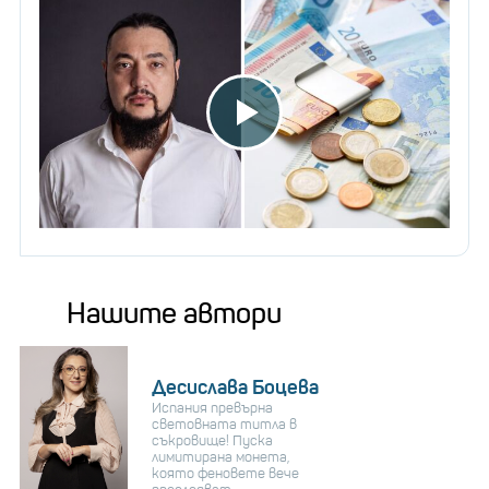
Нашите автори
Десислава Боцева
Испания превърна
световната титла в
съкровище! Пуска
лимитирана монета,
която феновете вече