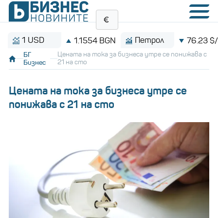
1 USD
Петрол
1.1554 BGN
76.23 $/баре
БГ
Цената на тока за бизнеса утре се понижава с
Бизнес
21 на сто
Цената на тока за бизнеса утре се
понижава с 21 на сто