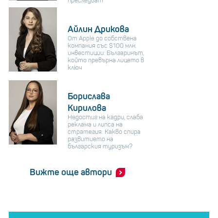
преследват
Айлин Дрикова
От Apple до собствена
компания със $100 млн.
инвестиции: Българинът,
който превърна лицето в
ключ
Борислава
Кирилова
Недостиг на кадри, слаба
реклама и липса на
стратегия: Какво спира
развитието на
българския туризъм?
Вижте още автори