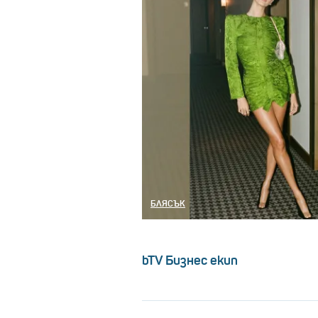
БЛЯСЪК
bTV Бизнес екип