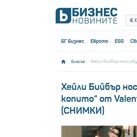
Е
БГ Бизнес
Еврото
ESG
Св
Блясък
Хейли Бийбър носи обу
Хейли Бийбър нос
копито“ от Valent
(СНИМКИ)