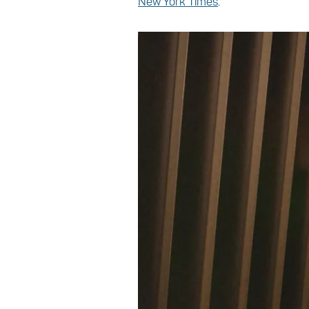
New York Times
.