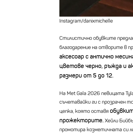
Instagram/danixmichelle
Стилистично обувките предла
благодарение на отворите в п
аксесоар с антично месин
цветове черно, ръжда и а
размери от 5 до 12.
На Met Gala 2026 певицата Tyla
съчетавайки ги с прозрачен топ
обувкит
цепка, която оставя
прожекторите.
Хейли Бийбъ
промотира козметичната си ли