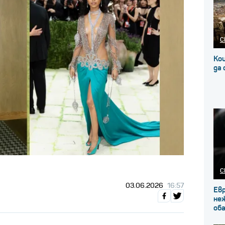
С
Кои
да
С
03.06.2026
16:57
Ев
не
об