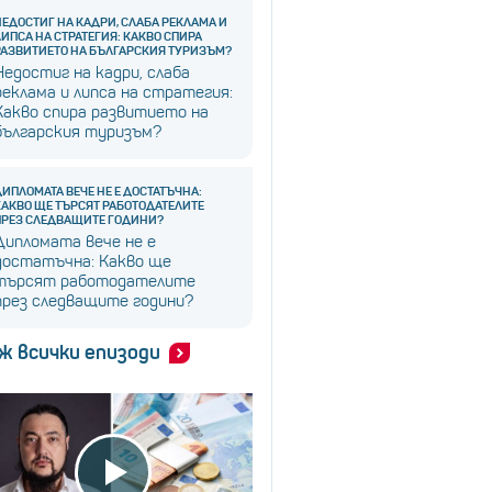
НЕДОСТИГ НА КАДРИ, СЛАБА РЕКЛАМА И
ЛИПСА НА СТРАТЕГИЯ: КАКВО СПИРА
РАЗВИТИЕТО НА БЪЛГАРСКИЯ ТУРИЗЪМ?
Недостиг на кадри, слаба
реклама и липса на стратегия:
Какво спира развитието на
българския туризъм?
ДИПЛОМАТА ВЕЧЕ НЕ Е ДОСТАТЪЧНА:
КАКВО ЩЕ ТЪРСЯТ РАБОТОДАТЕЛИТЕ
ПРЕЗ СЛЕДВАЩИТЕ ГОДИНИ?
Дипломата вече не е
достатъчна: Какво ще
търсят работодателите
през следващите години?
ж всички епизоди