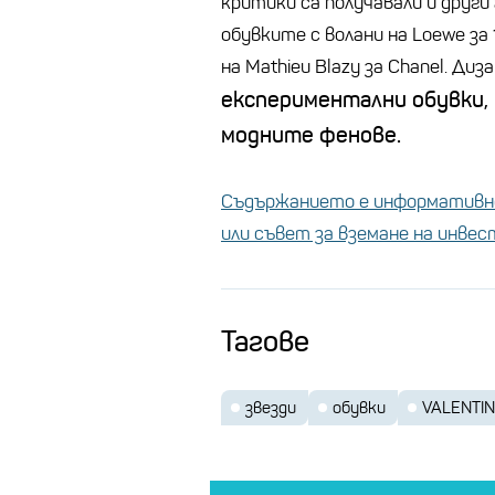
критики са получавали и друг
обувките с волани на Loewe за
на Mathieu Blazy за Chanel. Д
експериментални обувки,
модните фенове.
Съдържанието е информативно
или съвет за вземане на инве
Тагове
звезди
обувки
VALENTI