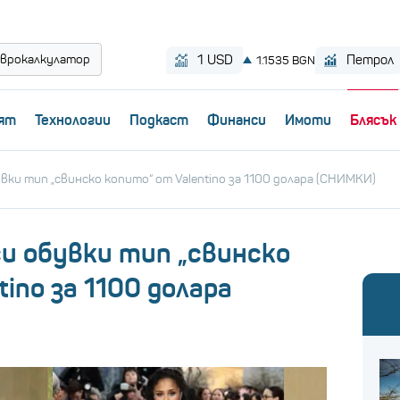
врокалкулатор
ят
Технологии
Пoдкаст
Финанси
Имоти
Блясък
вки тип „свинско копито“ от Valentino за 1100 долара (СНИМКИ)
и обувки тип „свинско
ino за 1100 долара