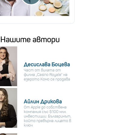
Нашите автори
Десислава Боцева
Част от вилата от
филма „Casino Royale“ на
езерото Комо се продава
Айлин Дрикова
От Apple до собствена
компания със $100 млн.
инвестиции: Българинът,
който превърна лицето в
ключ