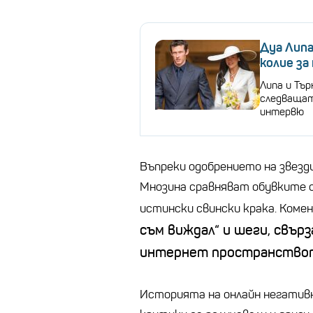
Дуа Липа
колие за
Липа и Тър
следващат
интервю
Въпреки одобрението на звезд
Мнозина сравняват обувките с
истински свински крака. Ком
съм виждал“ и шеги, свърз
интернет пространство
Историята на онлайн негативни