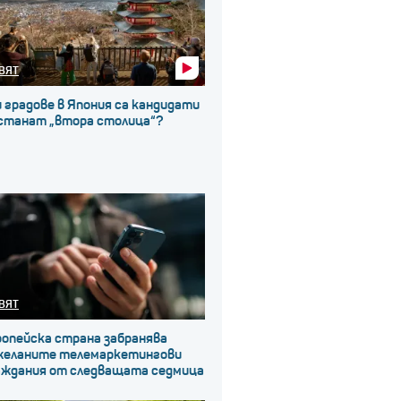
ВЯТ
 градове в Япония са кандидати
 станат „втора столица“?
ВЯТ
ропейска страна забранява
желаните телемаркетингови
аждания от следващата седмица