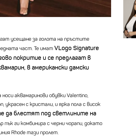
гат усещане за голота на пръстите
VLogo Signature
редната част. Те имат
гово покритие и се предлагат в
квамарин, в американски дамски
 носи аквамаринови обувки Valentino,
, украсен с кристали, и ярка пола с висок
е да блестят под светлините на
р пък ги комбинира с черни чорапи, докато
ния Rhode тази пролет.