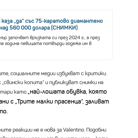
 каза „да“ със 75-каратово диамантено
 над 560 000 долара (СНИМКИ)
нър започват връзката си през 2024 г., а през
а година певицата потвърди годежа им в
ите, социалните медии избухват с критики.
 „свински копита“ и публикуват снимки на
„най-лошата обувка, която
ентари като
ани с „Трите малки прасенца“, заливат
то.
те реакции не е нова за Valentino. Подобни