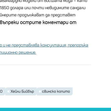
и авангардни модели от висшата мода – като
 1850 долара или почти невидимите сандали
изайнерите продължават да представят
 въпреки острите коментари от
 и не представлява консултация, препоръка
стиционно решение.
NO
Хейли Бийбър
свинско копито