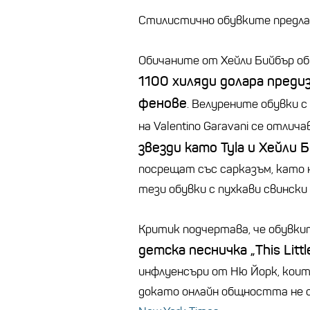
Стилистично обувките предла
Обичаните от Хейли Бийбър обу
1100 хиляди долара преди
фенове
. Велурените обувки 
на Valentino Garavani се отлич
звезди като Tyla и Хейли 
посрещат със сарказъм, като
тези обувки с пухкави свински
Критик подчертава, че обувки
детска песничка „This Little
инфлуенсъри от Ню Йорк, кои
докато онлайн общността не с