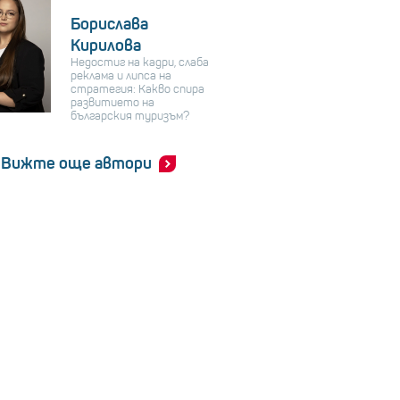
Борислава
Кирилова
Недостиг на кадри, слаба
реклама и липса на
стратегия: Какво спира
развитието на
българския туризъм?
Вижте още автори