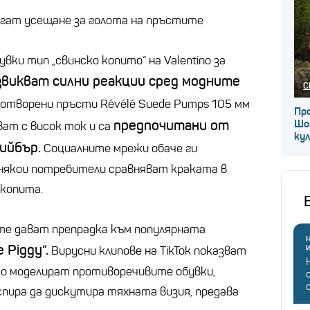
гат усещане за голота на пръстите
вки тип „свинско копито“ на Valentino за
звикват силни реакции сред модните
С
с отворени пръсти Révélé Suede Pumps 105 мм
Про
предпочитани от
Шо
ават с висок ток и са
ку
Бийбър.
Социалните мрежи обаче ги
 някои потребители сравняват краката в
 копита.
те дават препрадка към популярната
Н
 Piggy“.
Вирусни клипове на TikTok показват
то моделират противоречивите обувки,
пира да дискутира тяхната визия, предава