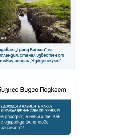
ВЯТ
дават „Гранд Каньон“ на
тландия, станал известен от
лтовия сериал „Чужденецът“
Бизнес Видео Подкаст
Е ДОХОДЪТ, А НАВИЦИТЕ: КАК СЕ
ИЗГРАЖДА ФИНАНСОВА СИГУРНОСТ?
Не доходът, а навиците: Как
се изгражда финансова
сигурност?