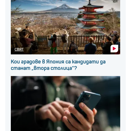
СВЯТ
Кои градове в Япония са кандидати да
станат „втора столица“?