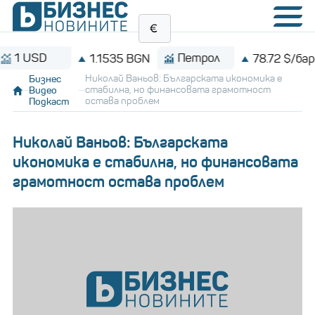
SD
Петрол
1.1535 BGN
78.72 $/барел
Бизнес
Николай Ваньов: Българската икономика е
Видео
стабилна, но финансовата грамотност
Подкаст
остава проблем
Николай Ваньов: Българската
икономика е стабилна, но финансовата
грамотност остава проблем