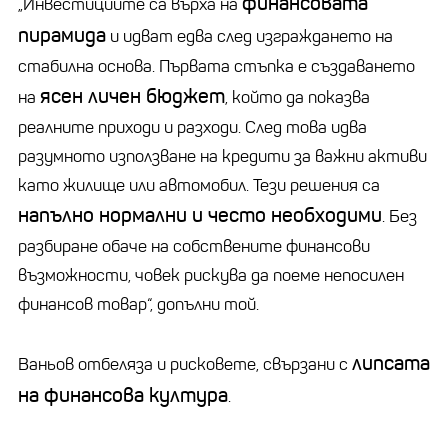
финансовата
„Инвестициите са върха на
пирамида
и идват едва след изграждането на
стабилна основа. Първата стъпка е създаването
ясен личен бюджет
на
, който да показва
реалните приходи и разходи. След това идва
разумното използване на кредити за важни активи
като жилище или автомобил. Тези решения са
напълно нормални и често необходими
. Без
разбиране обаче на собствените финансови
възможности, човек рискува да поеме непосилен
финансов товар“, допълни той.
липсата
Ваньов отбеляза и рисковете, свързани с
на финансова култура
.