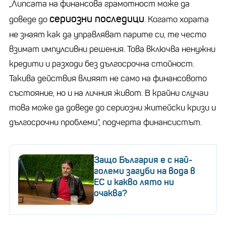
„Липсата на финансова грамотност може да
сериозни последици
доведе до
. Когато хората
не знаят как да управляват парите си, те често
взимат импулсивни решения. Това включва ненужни
кредити и разходи без дългосрочна стойност.
Такива действия влияят не само на финансовото
състояние, но и на личния живот. В крайни случаи
това може да доведе до сериозни житейски кризи и
дългосрочни проблеми“, подчерта финансистът.
Защо България е с най-
големи загуби на вода в
ЕС и какво лято ни
очаква?