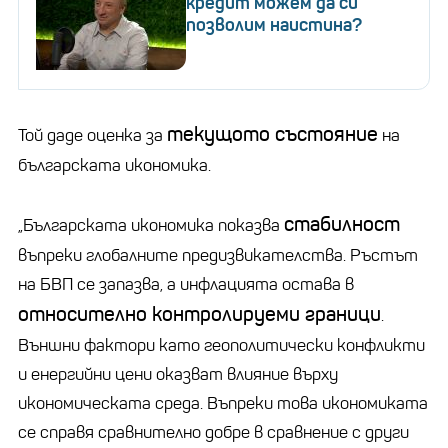
кредит можем да си
позволим наистина?
текущото състояние
Той даде оценка за
на
българската икономика.
стабилност
„Българската икономика показва
въпреки глобалните предизвикателства. Ръстът
на БВП се запазва, а инфлацията остава в
относително контролируеми граници
.
Външни фактори като геополитически конфликти
и енергийни цени оказват влияние върху
икономическата среда. Въпреки това икономиката
се справя сравнително добре в сравнение с други