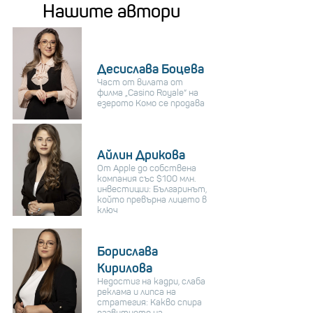
Нашите автори
Десислава Боцева
Част от вилата от
филма „Casino Royale“ на
езерото Комо се продава
Айлин Дрикова
От Apple до собствена
компания със $100 млн.
инвестиции: Българинът,
който превърна лицето в
ключ
Борислава
Кирилова
Недостиг на кадри, слаба
реклама и липса на
стратегия: Какво спира
развитието на