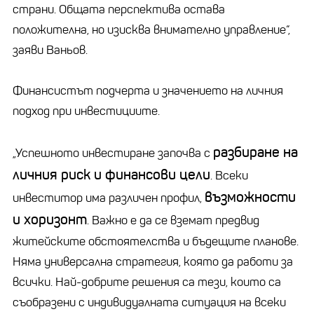
страни. Общата перспектива остава
положителна, но изисква внимателно управление“,
заяви Ваньов.
Финансистът подчерта и значението на личния
подход при инвестициите.
разбиране на
„Успешното инвестиране започва с
личния риск и финансови цели
. Всеки
възможности
инвеститор има различен профил,
и хоризонт
. Важно е да се вземат предвид
житейските обстоятелства и бъдещите планове.
Няма универсална стратегия, която да работи за
всички. Най-добрите решения са тези, които са
съобразени с индивидуалната ситуация на всеки