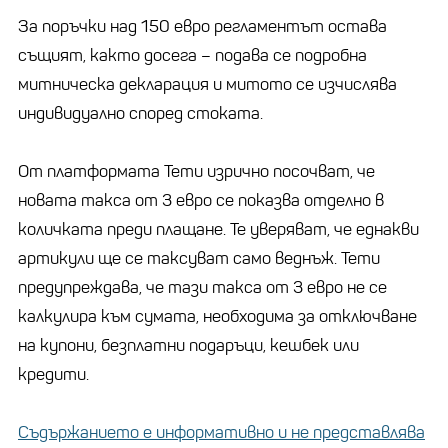
За поръчки над 150 евро регламентът остава
същият, както досега – подава се подробна
митническа декларация и митото се изчислява
индивидуално според стоката.
От платформата Temu изрично посочват, че
новата такса от 3 евро се показва отделно в
количката преди плащане. Те уверяват, че еднакви
артикули ще се таксуват само веднъж. Temu
предупреждава, че тази такса от 3 евро не се
калкулира към сумата, необходима за отключване
на купони, безплатни подаръци, кешбек или
кредити.
Съдържанието е информативно и не представлява