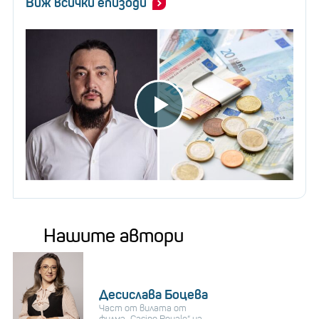
Виж всички епизоди
Нашите автори
Десислава Боцева
Част от вилата от
филма „Casino Royale“ на