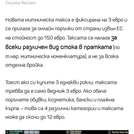
Снимка: Reuters
Новата митническа такса е фиксирана на 3 евро и
се прилага за онлайн поръчки от страни извън ЕС
за
на стойност до 150 евро. Таксата се налага
всеки различен вид стока в пратката
(по
т.нар. митническа номенклатура), а не за всяка
отделна бройка.
Тоест ако си купите 3 еднакви рокли, таксата
трябва да е само веднъж 3 евро. Ако обаче
поръчате обувки, козметика, бански и плажна
кърпа – това са 4 различни категории и таксата
може да скочи до 12 евро.