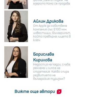
езерото Комо се продава
Айлин Дрикова
От Apple до собствена
компания със $100 млн.
инвестиции: Българинът,
който превърна лицето в
ключ
Борислава
Кирилова
Недостиг на кадри, слаба
реклама и липса на
стратегия: Какво спира
развитието на
българския туризъм?
Вижте още автори