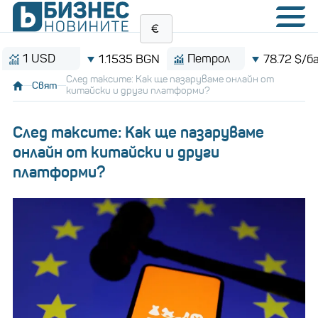
 USD
Петрол
1.1535 BGN
78.72 $/барел
След таксите: Как ще пазаруваме онлайн от
Свят
китайски и други платформи?
След таксите: Как ще пазаруваме
онлайн от китайски и други
платформи?