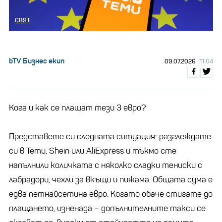
СВЯТ
bTV Бизнес екип
09.07.2026
11:04
Кога и как се плащат тези 3 евро?
Представете си следната ситуация: разглеждате
си в Temu, Shein или AliExpress и тъкмо сте
напълнили количката с няколко сладки тениски с
лабрадори, чехли за вкъщи и пижама. Общата сума е
едва петнайсетина евро. Когато обаче стигате до
плащането, изненада – допълнителните такси се