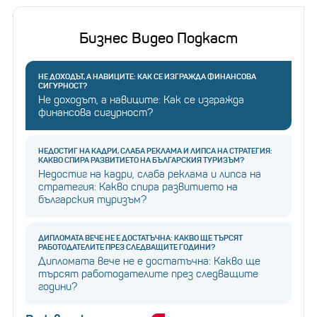
Бизнес Видео Подкаст
НЕ ДОХОДЪТ, А НАВИЦИТЕ: КАК СЕ ИЗГРАЖДА ФИНАНСОВА
СИГУРНОСТ?
Не доходът, а навиците: Как се изгражда
финансова сигурност?
НЕДОСТИГ НА КАДРИ, СЛАБА РЕКЛАМА И ЛИПСА НА СТРАТЕГИЯ:
КАКВО СПИРА РАЗВИТИЕТО НА БЪЛГАРСКИЯ ТУРИЗЪМ?
Недостиг на кадри, слаба реклама и липса на
стратегия: Какво спира развитието на
българския туризъм?
ДИПЛОМАТА ВЕЧЕ НЕ Е ДОСТАТЪЧНА: КАКВО ЩЕ ТЪРСЯТ
РАБОТОДАТЕЛИТЕ ПРЕЗ СЛЕДВАЩИТЕ ГОДИНИ?
Дипломата вече не е достатъчна: Какво ще
търсят работодателите през следващите
години?