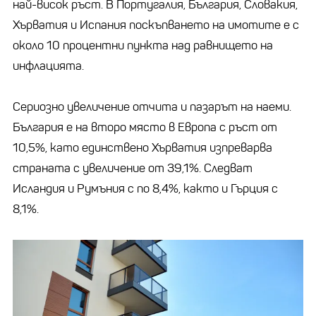
най-висок ръст. В Португалия, България, Словакия,
Хърватия и Испания поскъпването на имотите е с
около 10 процентни пункта над равнището на
инфлацията.
Сериозно увеличение отчита и пазарът на наеми.
България е на второ място в Европа с ръст от
10,5%, като единствено Хърватия изпреварва
страната с увеличение от 39,1%. Следват
Исландия и Румъния с по 8,4%, както и Гърция с
8,1%.