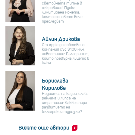
световната титла в
съкровище! Пуска
лимитирана монета,
която феновете вече
преследват
Айлин Дрикова
От Apple до собствена
компания със $100 млн.
инвестиции: Българинът,
който превърна лицето в
ключ
Борислава
Кирилова
Недостиг на кадри, слаба
реклама и липса на
стратегия: Какво спира
развитието на
българския туризъм?
Вижте още автори