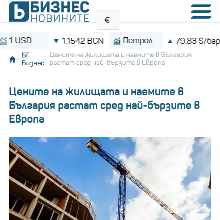
USD
Петрол
1.1542 BGN
79.83 $/барел
БГ
Цените на жилищата и наемите в България
Бизнес
растат сред най-бързите в Европа
Цените на жилищата и наемите в
България растат сред най-бързите в
Европа