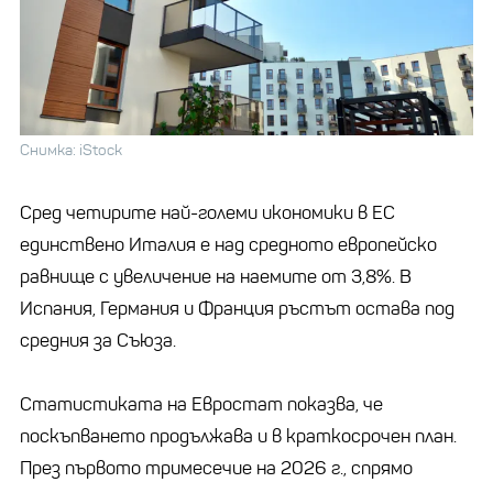
Снимка: iStock
Сред четирите най-големи икономики в ЕС
единствено Италия е над средното европейско
равнище с увеличение на наемите от 3,8%. В
Испания, Германия и Франция ръстът остава под
средния за Съюза.
Статистиката на Евростат показва, че
поскъпването продължава и в краткосрочен план.
През първото тримесечие на 2026 г., спрямо