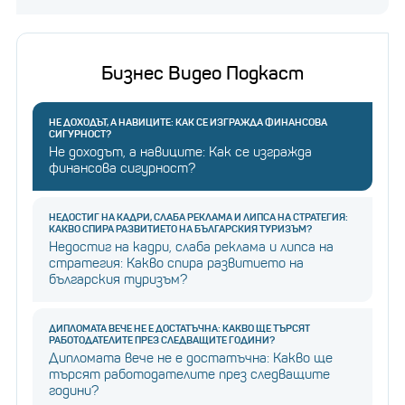
Бизнес Видео Подкаст
НЕ ДОХОДЪТ, А НАВИЦИТЕ: КАК СЕ ИЗГРАЖДА ФИНАНСОВА
СИГУРНОСТ?
Не доходът, а навиците: Как се изгражда
финансова сигурност?
НЕДОСТИГ НА КАДРИ, СЛАБА РЕКЛАМА И ЛИПСА НА СТРАТЕГИЯ:
КАКВО СПИРА РАЗВИТИЕТО НА БЪЛГАРСКИЯ ТУРИЗЪМ?
Недостиг на кадри, слаба реклама и липса на
стратегия: Какво спира развитието на
българския туризъм?
ДИПЛОМАТА ВЕЧЕ НЕ Е ДОСТАТЪЧНА: КАКВО ЩЕ ТЪРСЯТ
РАБОТОДАТЕЛИТЕ ПРЕЗ СЛЕДВАЩИТЕ ГОДИНИ?
Дипломата вече не е достатъчна: Какво ще
търсят работодателите през следващите
години?