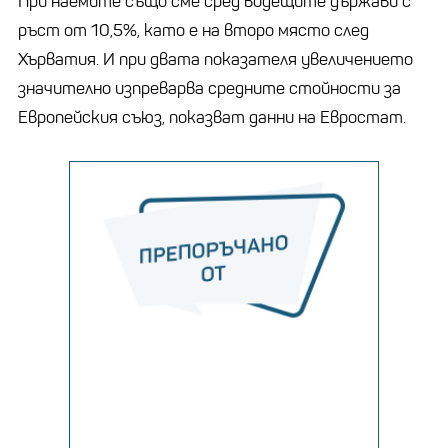
При наемите също сме сред водещите държави с
ръст от 10,5%, като е на второ място след
Хърватия. И при двата показателя увеличението
значително изпреварва средните стойности за
Европейския съюз, показват данни на Евростат.