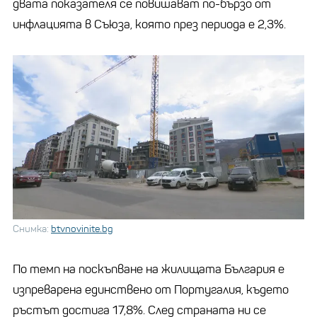
двата показателя се повишават по-бързо от
инфлацията в Съюза, която през периода е 2,3%.
Снимка:
btvnovinite.bg
По темп на поскъпване на жилищата България е
изпреварена единствено от Португалия, където
ръстът достига 17,8%. След страната ни се