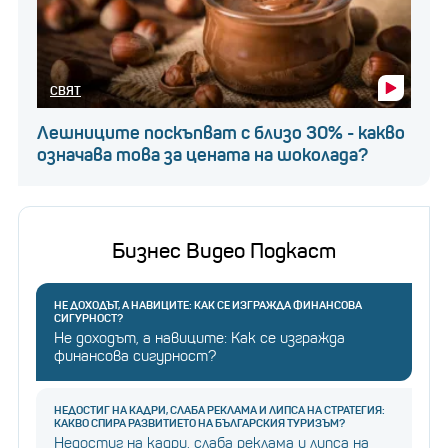
СВЯТ
Лешниците поскъпват с близо 30% - какво
означава това за цената на шоколада?
Бизнес Видео Подкаст
НЕ ДОХОДЪТ, А НАВИЦИТЕ: КАК СЕ ИЗГРАЖДА ФИНАНСОВА
СИГУРНОСТ?
Не доходът, а навиците: Как се изгражда
финансова сигурност?
НЕДОСТИГ НА КАДРИ, СЛАБА РЕКЛАМА И ЛИПСА НА СТРАТЕГИЯ:
КАКВО СПИРА РАЗВИТИЕТО НА БЪЛГАРСКИЯ ТУРИЗЪМ?
Недостиг на кадри, слаба реклама и липса на