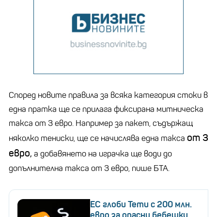
Според новите правила за всяка категория стоки в
една пратка ще се прилага фиксирана митническа
такса от 3 евро. Например за пакет, съдържащ
от 3
няколко тениски, ще се начислява една такса
евро,
а добавянето на играчка ще води до
допълнителна такса от 3 евро, пише БТА.
ЕС глоби Temu с 200 млн.
евро за опасни бебешки