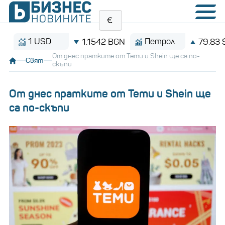
1 USD
Петрол
1.1542 BGN
79.83 $/бар
От днес пратките от Temu и Shein ще са по-
Свят
скъпи
От днес пратките от Temu и Shein ще
са по-скъпи