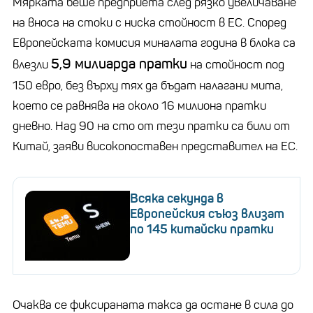
Мярката беше предприета след рязко увеличаване
на вноса на стоки с ниска стойност в ЕС. Според
Европейската комисия миналата година в блока са
5,9 милиарда пратки
влезли
на стойност под
150 евро, без върху тях да бъдат налагани мита,
което се равнява на около 16 милиона пратки
дневно. Над 90 на сто от тези пратки са били от
Китай, заяви високопоставен представител на ЕС.
Всяка секунда в
Европейския съюз влизат
по 145 китайски пратки
Очаква се фиксираната такса да остане в сила до