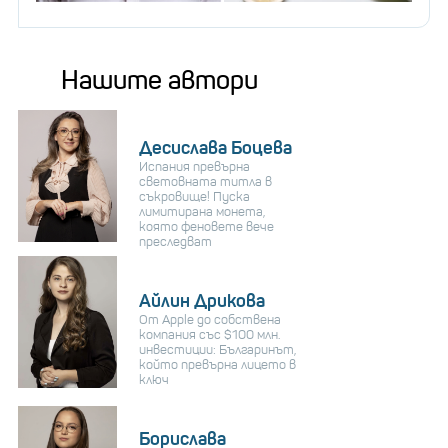
Нашите автори
Десислава Боцева
Испания превърна
световната титла в
съкровище! Пуска
лимитирана монета,
която феновете вече
преследват
Айлин Дрикова
От Apple до собствена
компания със $100 млн.
инвестиции: Българинът,
който превърна лицето в
ключ
Борислава