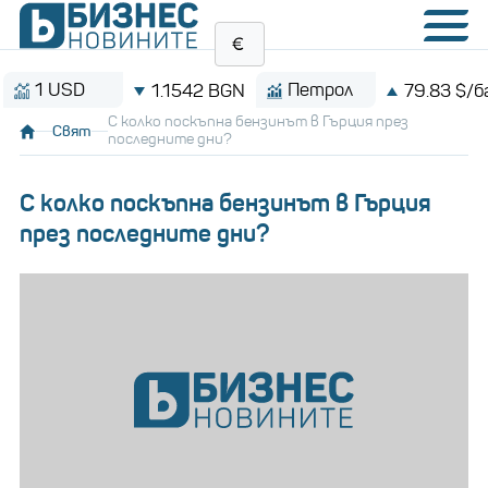
 USD
Петрол
1.1542 BGN
79.83 $/барел
С колко поскъпна бензинът в Гърция през
Свят
последните дни?
С колко поскъпна бензинът в Гърция
през последните дни?