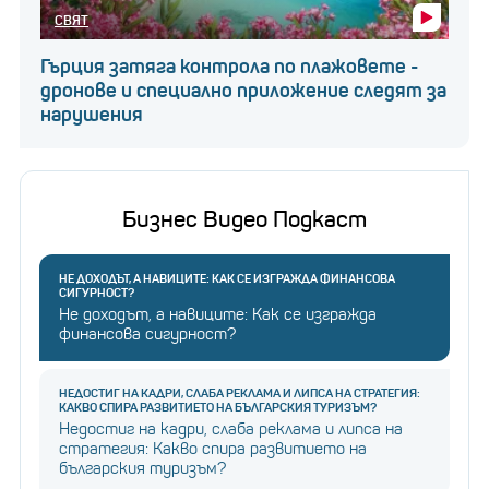
СВЯТ
Гърция затяга контрола по плажовете -
дронове и специално приложение следят за
нарушения
Бизнес Видео Подкаст
НЕ ДОХОДЪТ, А НАВИЦИТЕ: КАК СЕ ИЗГРАЖДА ФИНАНСОВА
СИГУРНОСТ?
Не доходът, а навиците: Как се изгражда
финансова сигурност?
НЕДОСТИГ НА КАДРИ, СЛАБА РЕКЛАМА И ЛИПСА НА СТРАТЕГИЯ:
КАКВО СПИРА РАЗВИТИЕТО НА БЪЛГАРСКИЯ ТУРИЗЪМ?
Недостиг на кадри, слаба реклама и липса на
стратегия: Какво спира развитието на
българския туризъм?