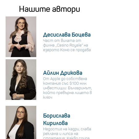
Нашите автори
Десислава Боцева
Част от вилата от
филма „Casino Royale“ на
езерото Комо се продава
Айлин Дрикова
От Apple до собствена
компания със $100 млн.
инвестиции: Българинът,
който превърна лицето в
ключ
Борислава
Кирилова
Недостиг на кадри, слаба
реклама и липса на
стратегия: Какво спира