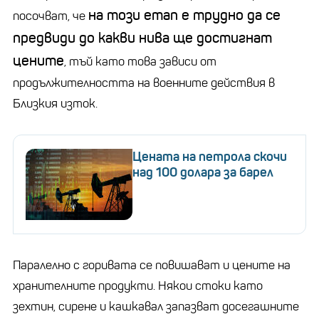
на този етап е трудно да се
посочват, че
предвиди до какви нива ще достигнат
цените
, тъй като това зависи от
продължителността на военните действия в
Близкия изток.
Цената на петрола скочи
над 100 долара за барел
Паралелно с горивата се повишават и цените на
хранителните продукти. Някои стоки като
зехтин, сирене и кашкавал запазват досегашните