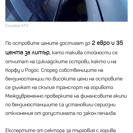
Снимка: bTV
2 евро и 35
По островите цените достигат до
цента за литър,
като такива стойности се
отчитат на Цикладските острови, както и на
Корфу и Родос. Според собствениците на
бензиностанции по-високите цени на островите
се дължат на скъпия транспорт на горивото.
Междувременно проверките на финансовите екипи
по бензиностанциите са установили сериозни
отклонения от допустимата по закон печалба.
Експертите от сектора за търговия с горива