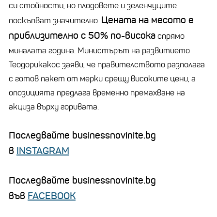
си стойности, но плодовете и зеленчуците
Цената на месото е
поскъпват значително.
приблизително с 50% по-висока
спрямо
миналата година. Министърът на развитието
Теодорикакос заяви, че правителството разполага
с готов пакет от мерки срещу високите цени, а
опозицията предлага временно премахване на
акциза върху горивата.
Последвайте businessnovinite.bg
в
INSTAGRAM
Последвайте businessnovinite.bg
във
FACEBOOK