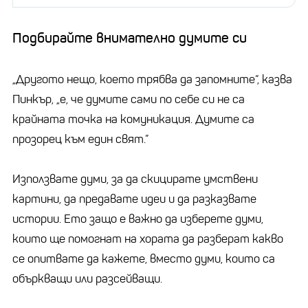
Подбирайте внимателно думите си
„Другото нещо, което трябва да запомните“, казва
Пинкър, „е, че думите сами по себе си не са
крайната точка на комуникация. Думите са
прозорец към един свят.”
Използвате думи, за да скицирате умствени
картини, да предавате идеи и да разказвате
истории. Ето защо е важно да изберете думи,
които ще помогнат на хората да разберат какво
се опитвате да кажете, вместо думи, които са
объркващи или разсейващи.