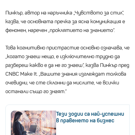
Пинкър, автор на наръчника „Чувството за стил“,
казва, че основната пречка за ясна комуникация е
феномен, наречен „проклятието на знанието“.
Това когнитивно пристрастие основно означава, че
„когато знаеш нещо, е изключително трудно да
разбереш какво е да не го знаеш“, казва Пинкър пред
CNBC Make It. „Вашите знания изглеждат толкова
очевидни, че сте склонни да мислите, че всички
останали също го знаят.“
Тези зодии са най-успешни
в правенето на бизнес