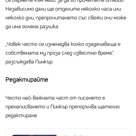
се върнете към него, за да го прочетете отново.
Независимо дали ще отделите няколко часа или
няколко дни, препрочитането със свежи очи може
да има голяма разлика.
„Човек често се изненадва колко озадачаваща е
собствената му проза след известно време“,
разсъждава Пинкър.
Редактирайте
Често най-важната част от писането е
пренаписването и Пинкър препоръчва щателно
редактиране.