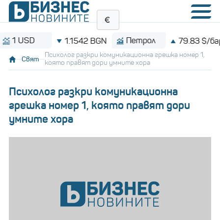
USD
Петрол
1.1542 BGN
79.83 $/барел
Психолог разкри комуникационна грешка номер 1,
Свят
която правят дори умните хора
Психолог разкри комуникационна
грешка номер 1, която правят дори
умните хора