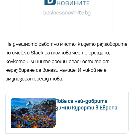
На днешното работно място, където разговорите
по имейл и Slack са толкова често срещани,
колкото и личните срещи, опасностите от
неразбиране са винаги налице. И никой не е
имунизиран срещу това.
Това са най-добрите
зимни курорти в Европа