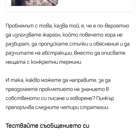
Проблемът с това, казва той, е, че е по-вероятно
да използвате жаргон, който повечето хора не
разбират, да пропускате стъпки и обяснения и да
разчитате на абстракции, вместо да описвате
нещата с конкретни термини.
И така, какво можете да направите, за да
преодолеете проклятието на знанието в
собственото си писане и говорене? Пинкър
препоръчва следните четири стратегии.
Тествайте съобщението си