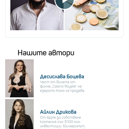
Нашите автори
Десислава Боцева
Част от вилата от
филма „Casino Royale“ на
езерото Комо се продава
Айлин Дрикова
От Apple до собствена
компания със $100 млн.
инвестиции: Българинът,