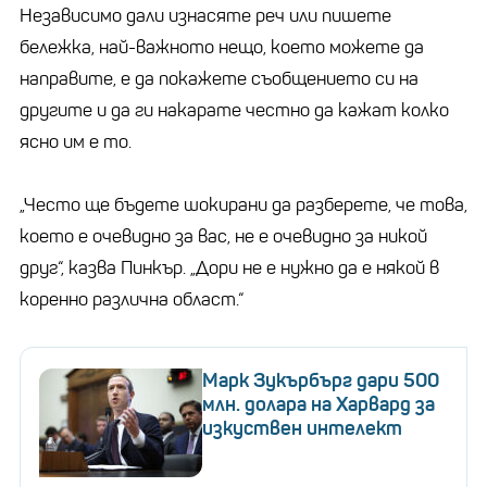
Независимо дали изнасяте реч или пишете
бележка, най-важното нещо, което можете да
направите, е да покажете съобщението си на
другите и да ги накарате честно да кажат колко
ясно им е то.
„Често ще бъдете шокирани да разберете, че това,
което е очевидно за вас, не е очевидно за никой
друг“, казва Пинкър. „Дори не е нужно да е някой в
коренно различна област.“
Марк Зукърбърг дари 500
млн. долара на Харвард за
изкуствен интелект