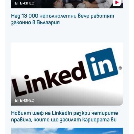
БГ БИЗНЕС
Над 13 000 непълнолетни вече работят
законно в България
БГ БИЗНЕС
Новият шеф на LinkedIn разкри четирите
правила, които ще засилят кариерата ви