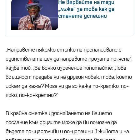
Не вярвайте на тази
„лъжа“ за това как да
станете успешни
„Направете няколко стъпки на пренаписване с
единствената цел да направите прозата по-ясна“,
казва той. „За всяко изречение попитайте: „Това
всъщност предава ли на другия човек, това, което
искам да кажа? Мога ли да го кажа по-кратко, по-
ярко, по-конкретно?“
В крайна сметка изясняването на вашето
послание към другите може да ви помогне да
бъдете по-щастливи и по-успешни в живота и на