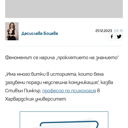
25.12.2023
09:15
Десислава Боцева
Феноменът се нарича „проклятието на знанието“
„Има много битки в историята, които бяха
загубени поради неуспешна комуникация“, казва
Стивън Пинкър,
професор по психология
в
Харвардския университет.