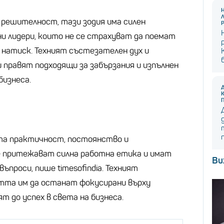
решителност, тази зодия има силен
ни лидери, които не се страхуват да поемат
 натиск. Техният състезателен дух и
 правят подходящи за забързания и изпълнен
бизнеса.
ята практичност, постоянство и
е притежават силна работна етика и имат
Ви
ъпроси, пише timesofindia. Техният
тта им да останат фокусирани върху
т до успех в света на бизнеса.