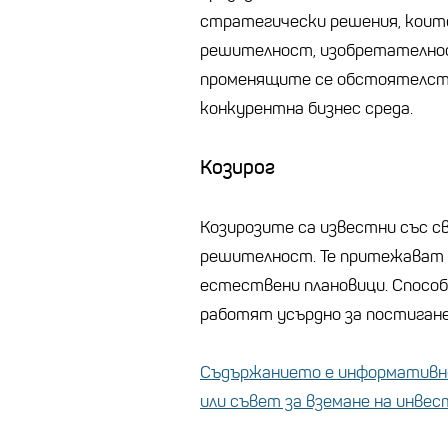
стратегически решения, коит
решителност, изобретателнос
променящите се обстоятелств
конкурентна бизнес среда.
Козирог
Козирозите са известни със с
решителност. Те притежават о
естествени плановици. Способ
работят усърдно за постиганет
Съдържанието е информативно
или съвет за вземане на инве