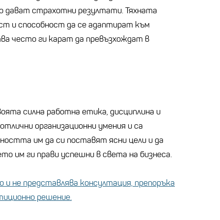
о дават страхотни резултати. Тяхната
т и способност да се адаптират към
а често ги карат да превъзхождат в
воята силна работна етика, дисциплина и
тлични организационни умения и са
ността им да си поставят ясни цели и да
о им ги прави успешни в света на бизнеса.
 и не представлява консултация, препоръка
стиционно решение.