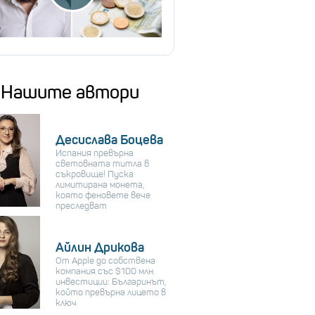
Нашите автори
Десислава Боцева
Испания превърна
световната титла в
съкровище! Пуска
лимитирана монета,
която феновете вече
преследват
Айлин Дрикова
От Apple до собствена
компания със $100 млн.
инвестиции: Българинът,
който превърна лицето в
ключ