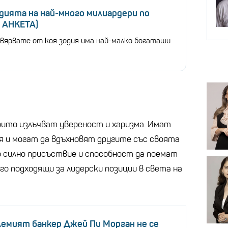
одията на най-много милиардери по
+ АНКЕТА)
овярвате от коя зодия има най-малко богаташи
които излъчват увереност и харизма. Имат
 и могат да вдъхновят другите със своята
 силно присъствие и способност да поемат
о подходящи за лидерски позиции в света на
емият банкер Джей Пи Морган не се