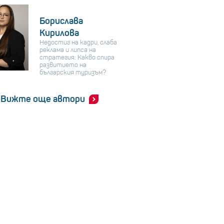
Борислава
Кирилова
Недостиг на кадри, слаба
реклама и липса на
стратегия: Какво спира
развитието на
българския туризъм?
Вижте още автори