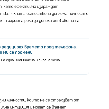
ип, като ефективно изграждат
тва. Тяхната естествена дипломатичност и
ят огромна роля за успеха им в света на
 редуцирах времето пред телефона,
 ми се промени
 на една вманиачена в екрана жена
зни личности, които не се страхуват от
илна интуиция и могат да вземат