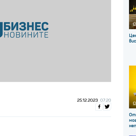
С
Це
вис
25.12.2023
07:20
С
От
мог
не