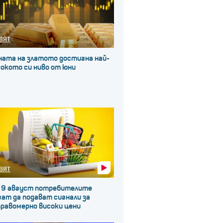
ВЯТ
ната на златото достигна най-
окото си ниво от юни
ВЯТ
 9 август потребителите
ат да подават сигнали за
правомерно високи цени