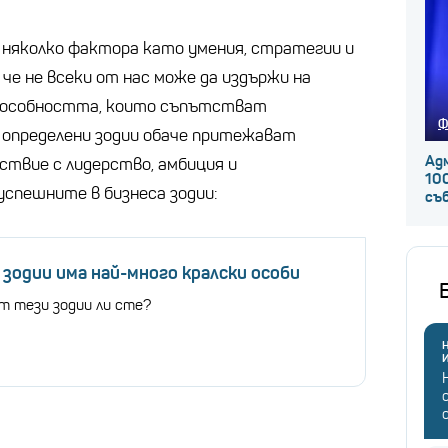
т няколко фактора като умения, стратегии и
че не всеки от нас може да издържи на
пособността, които съпътстват
Ф
и определени зодии обаче притежават
Ад
ствие с лидерство, амбиция и
100
успешните в бизнеса зодии:
съ
зодии има най-много кралски особи
т тези зодии ли сте?
Н