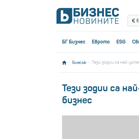
Е
БГ Бизнес
Еврото
ESG
Св
Блясък
Тези зодии са най-усп
Тези зодии са на
бизнес