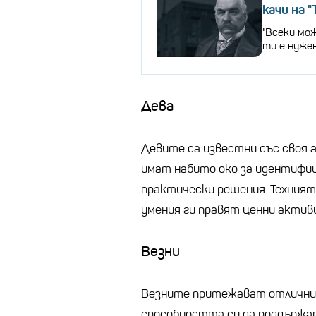
качи на 
"Всеки мож
ти е нужен
Дева
Девите са известни със своя а
имат набито око за идентифиц
практически решения. Техният
умения ги правят ценни активи
Везни
Везните притежават отлични 
способността си да поддържат 