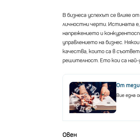
В бизнеса успехът се влияе о
личностни черти. Истината е, 
напрежението и конкурентос
управлението на бизнес. Няко
качества, които са в съответ
решителност. Ето кои са най-
От тези 
Вие една о
Овен