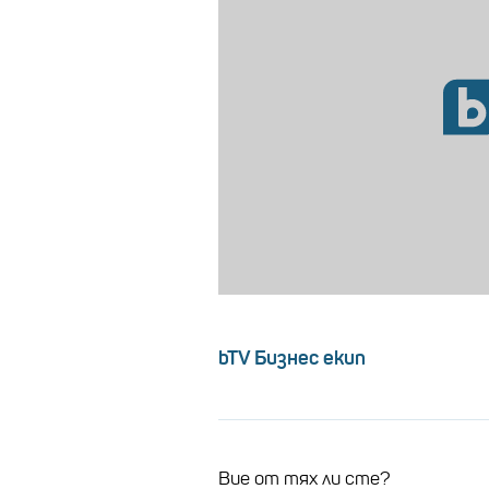
bTV Бизнес екип
Вие от тях ли сте?