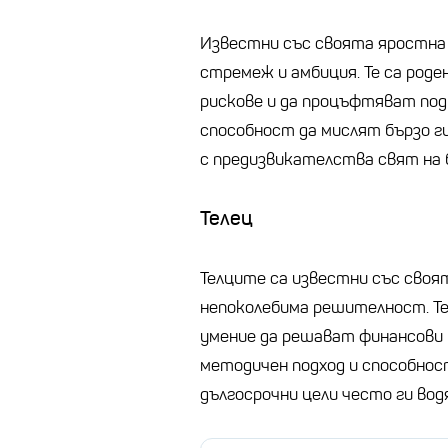
Известни със своята яростна 
стремеж и амбиция. Те са роде
рискове и да процъфтяват под
способност да мислят бързо ги
с предизвикателства свят на 
Телец
Телците са известни със сво
непоколебима решителност. Т
умение да решават финансови в
методичен подход и способнос
дългосрочни цели често ги водя