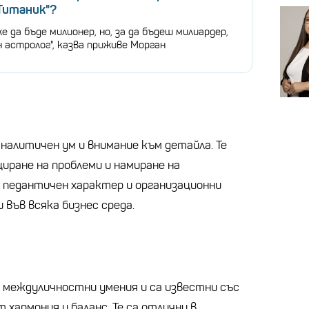
"Титаник"?
е да бъде милионер, но, за да бъдеш милиардер,
 астролог", казва приживе Морган
налитичен ум и внимание към детайла. Те
иране на проблеми и намиране на
 педантичен характер и организационни
 във всяка бизнес среда.
междуличностни умения и са известни със
хармония и баланс. Те са отлични в