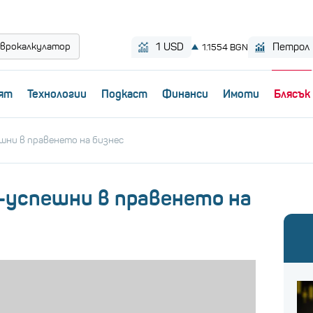
врокалкулатор
ят
Технологии
Пoдкаст
Финанси
Имоти
Блясък
ешни в правенето на бизнес
й-успешни в правенето на