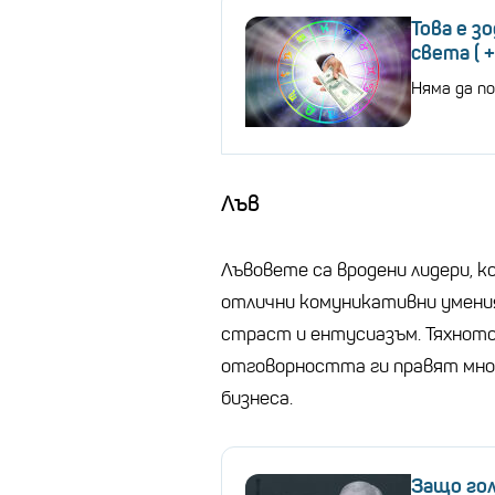
Това е з
света ( 
Няма да п
Лъв
Лъвовете са вродени лидери, 
отлични комуникативни умения
страст и ентусиазъм. Тяхното
отговорността ги правят мног
бизнеса.
Защо гол