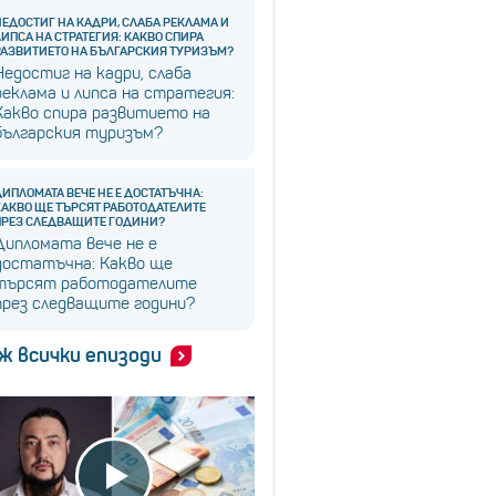
НЕДОСТИГ НА КАДРИ, СЛАБА РЕКЛАМА И
ЛИПСА НА СТРАТЕГИЯ: КАКВО СПИРА
РАЗВИТИЕТО НА БЪЛГАРСКИЯ ТУРИЗЪМ?
Недостиг на кадри, слаба
реклама и липса на стратегия:
Какво спира развитието на
българския туризъм?
ДИПЛОМАТА ВЕЧЕ НЕ Е ДОСТАТЪЧНА:
КАКВО ЩЕ ТЪРСЯТ РАБОТОДАТЕЛИТЕ
ПРЕЗ СЛЕДВАЩИТЕ ГОДИНИ?
Дипломата вече не е
достатъчна: Какво ще
търсят работодателите
през следващите години?
ж всички епизоди