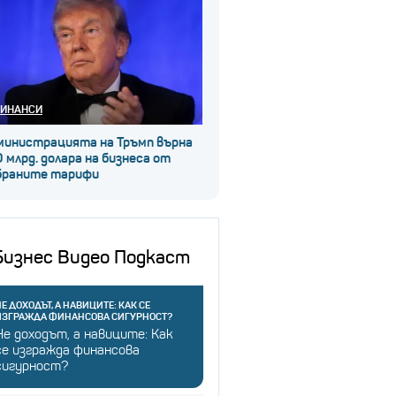
ИНАНСИ
министрацията на Тръмп върна
 млрд. долара на бизнеса от
браните тарифи
Бизнес Видео Подкаст
Е ДОХОДЪТ, А НАВИЦИТЕ: КАК СЕ
ИЗГРАЖДА ФИНАНСОВА СИГУРНОСТ?
Не доходът, а навиците: Как
се изгражда финансова
сигурност?