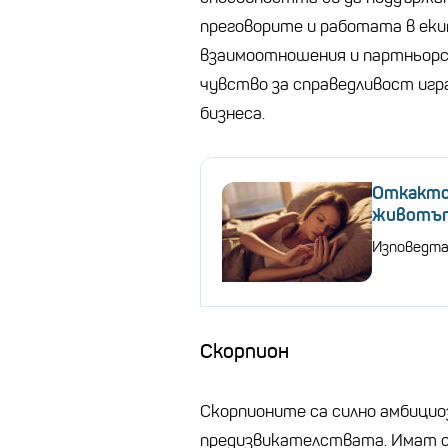
преговорите и работата в ек
взаимоотношения и партньорс
чувство за справедливост игра
бизнеса.
Откакто
животът
Изповедта
Скорпион
Скорпионите са силно амбицио
предизвикателствата. Имат с