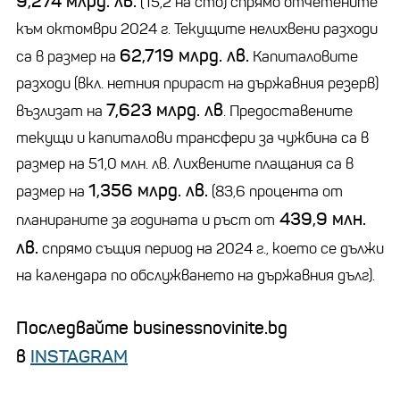
9,274 млрд. лв.
(15,2 на сто) спрямо отчетените
към октомври 2024 г. Текущите нелихвени разходи
62,719 млрд. лв.
са в размер на
Капиталовите
разходи (вкл. нетния прираст на държавния резерв)
7,623 млрд. лв
възлизат на
. Предоставените
текущи и капиталови трансфери за чужбина са в
размер на 51,0 млн. лв. Лихвените плащания са в
1,356 млрд. лв.
размер на
(83,6 процента от
439,9 млн.
планираните за годината и ръст от
лв.
спрямо същия период на 2024 г., което се дължи
на календара по обслужването на държавния дълг).
Последвайте businessnovinite.bg
в
INSTAGRAM