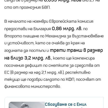
салдо бе в размер на
или 2,7 на
сто от прогнозния БВП.
В началото на ноември Европейската комисия
0,86 млрд. лв.
предостави на България
по
второто плащане по Механизма за възстановяване
и устойчивост, като се очаква до края на
трети транш в размер
годината да постъпи и
на близо 3,2 млрд. лв.
, което ще компенсира
посочения дефицит по сметките за средства от
ЕС (в размер на над 2,1 млрд. лв.), респективно
текущо ще подобри салдото по КФП, посочват от
финансовото министерство.
Сбогуваме се с Емил