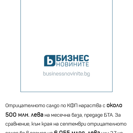
около
Отрицателното салдо по КФП нараства с
500 млн. лева
на месечна база, предаде БТА. За
сравнение, към края на септември отрицателното
6,055 млрд. лева