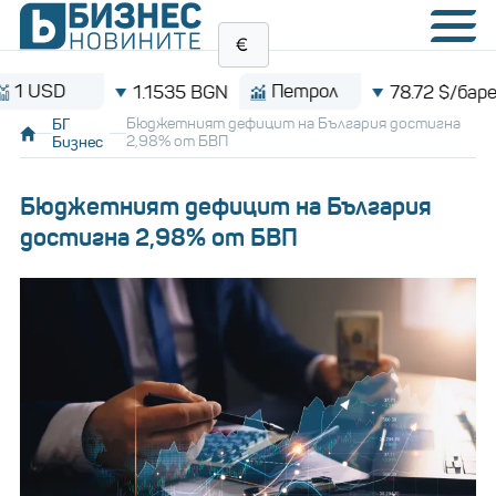
D
Петрол
B
1.1535 BGN
78.72 $/барел
БГ
Бюджетният дефицит на България достигна
Бизнес
2,98% от БВП
Бюджетният дефицит на България
достигна 2,98% от БВП