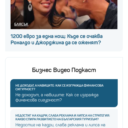
БЛЯСЪК
1200 евро за една нощ: Къде се очаква
Роналдо и Джорджина да се оженят?
Бизнес Видео Подкаст
НЕ ДОХОДЪТ, А НАВИЦИТЕ: КАК СЕ ИЗГРАЖДА ФИНАНСОВА
СИГУРНОСТ?
Не доходът, а навиците: Как се изгражда
финансова сигурност?
НЕДОСТИГ НА КАДРИ, СЛАБА РЕКЛАМА И ЛИПСА НА СТРАТЕГИЯ:
КАКВО СПИРА РАЗВИТИЕТО НА БЪЛГАРСКИЯ ТУРИЗЪМ?
Недостиг на кадри, слаба реклама и липса на