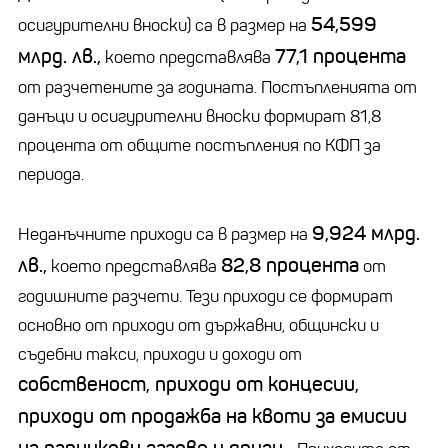
54,599
осигурителни вноски) са в размер на
млрд. лв.,
77,1 процента
което представлява
от разчетените за годината. Постъпленията от
данъци и осигурителни вноски формират 81,8
процента от общите постъпления по КФП за
периода.
9,924 млрд.
Неданъчните приходи са в размер на
лв.,
82,8 процента
което представлява
от
годишните разчети. Тези приходи се формират
основно от приходи от държавни, общински и
съдебни такси, приходи и доходи от
собственост, приходи от концесии,
приходи от продажба на квоти за емисии