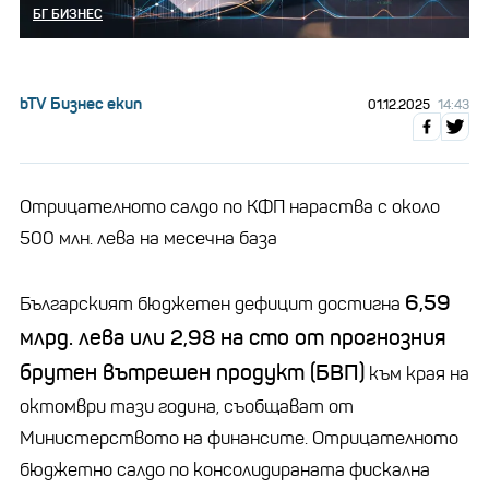
БГ БИЗНЕС
bTV Бизнес екип
01.12.2025
14:43
Отрицателното салдо по КФП нараства с около
500 млн. лева на месечна база
6,59
Българският бюджетен дефицит достигна
млрд. лева или 2,98 на сто от прогнозния
брутен вътрешен продукт (БВП)
към края на
октомври тази година, съобщават от
Министерството на финансите. Отрицателното
бюджетно салдо по консолидираната фискална