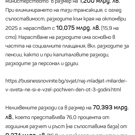
1,200 млрд. лв.
министерството в размер на
При елиминирането на тази трансакция, с оглед
съпоставимост, разходите към края на октомври
10,075 млрд. лв.
2025 г. нарастват с
(15,9 на
сто). Нарастване на разходите има основно в
частта на социалните плащания, вкл. разходите за
пенсии, както и при капиталовите разходи,
разходите за персонал и други.
https://businessnovinite.bg/svjat/naj-mladijat-miliarder-
v-sveta-ne-si-e-vzel-pochiven-den-ot-3-godini.html
70,393 млрд.
Нелихвените разходи са в размер на
лв.
, което представлява 76,0 процента от
годишния разчет и ръст (на съпоставима база) от