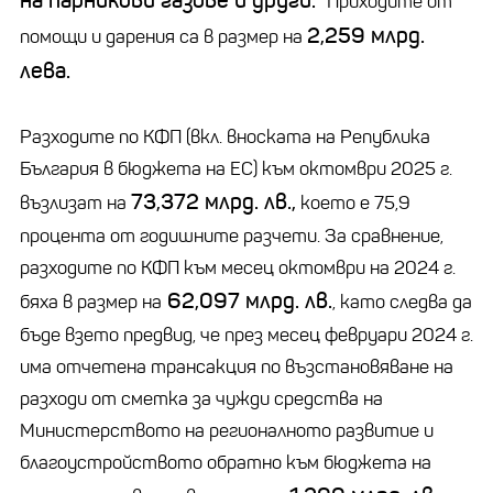
на парникови газове и други.
Приходите от
2,259 млрд.
помощи и дарения са в размер на
лева.
Разходите по КФП (вкл. вноската на Република
България в бюджета на ЕС) към октомври 2025 г.
73,372 млрд. лв.,
възлизат на
което е 75,9
процента от годишните разчети. За сравнение,
разходите по КФП към месец октомври на 2024 г.
62,097 млрд. лв.
бяха в размер на
, като следва да
бъде взето предвид, че през месец февруари 2024 г.
има отчетена трансакция по възстановяване на
разходи от сметка за чужди средства на
Министерството на регионалното развитие и
благоустройството обратно към бюджета на