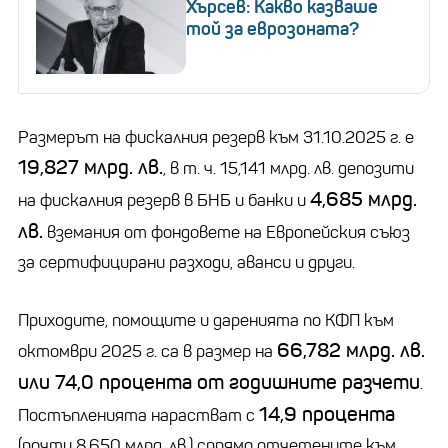
Хърсев: Какво казваше
той за еврозоната?
Размерът на фискалния резерв към 31.10.2025 г. е
19,827 млрд. лв.
, в т. ч. 15,141 млрд. лв. депозити
4,685 млрд.
на фискалния резерв в БНБ и банки и
лв.
вземания от фондовете на Европейския съюз
за сертифицирани разходи, аванси и други.
Приходите, помощите и даренията по КФП към
66,782 млрд. лв.
октомври 2025 г. са в размер на
или 74,0 процента от годишните разчети
.
14,9 процента
Постъпленията нарастват с
(почти 8,650 млрд. лв.) спрямо отчетените към