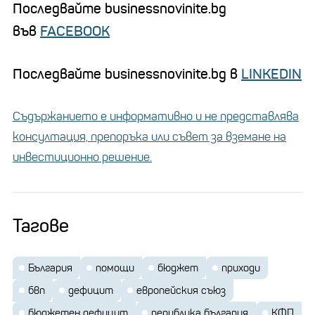
Последвайте businessnovinite.bg
във
FACEBOOK
Последвайте businessnovinite.bg в
LINKEDIN
Съдържанието е информативно и не представлява
консултация, препоръка или съвет за вземане на
инвестиционно решение.
Тагове
България
помощи
бюджет
приходи
бвп
дефицит
европейския съюз
бюджетен дефицит
република българия
КФП