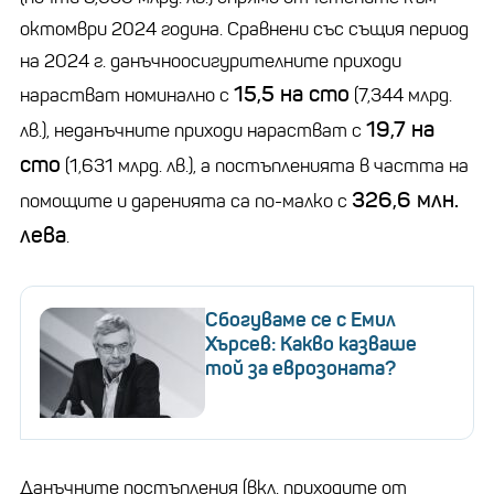
октомври 2024 година. Сравнени със същия период
на 2024 г. данъчноосигурителните приходи
15,5 на сто
нарастват номинално с
(7,344 млрд.
19,7 на
лв.), неданъчните приходи нарастват с
сто
(1,631 млрд. лв.), а постъпленията в частта на
326,6 млн.
помощите и даренията са по-малко с
лева
.
Сбогуваме се с Емил
Хърсев: Какво казваше
той за еврозоната?
Данъчните постъпления (вкл. приходите от