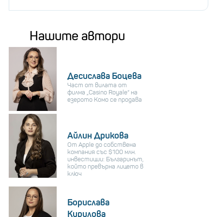
Нашите автори
Десислава Боцева
Част от вилата от
филма „Casino Royale“ на
езерото Комо се продава
Айлин Дрикова
От Apple до собствена
компания със $100 млн.
инвестиции: Българинът,
който превърна лицето в
ключ
Борислава
Кирилова