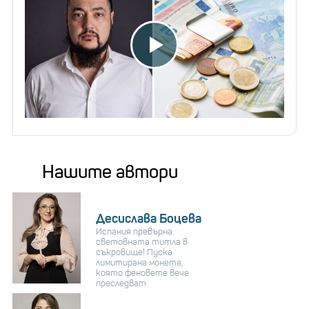
Нашите автори
Десислава Боцева
Испания превърна
световната титла в
съкровище! Пуска
лимитирана монета,
която феновете вече
преследват