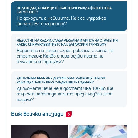
НЕ ДОХОДЪТ, А НАВИЦИТЕ: КАК СЕ ИЗГРАЖДА ФИНАНСОВА
СИГУРНОСТ?
Не доходът, а навиците: Как се изгражда
финансова сигурност?
НЕДОСТИГ НА КАДРИ, СЛАБА РЕКЛАМА И ЛИПСА НА СТРАТЕГИЯ:
КАКВО СПИРА РАЗВИТИЕТО НА БЪЛГАРСКИЯ ТУРИЗЪМ?
Недостиг на кадри, слаба реклама и липса на
стратегия: Какво спира развитието на
българския туризъм?
ДИПЛОМАТА ВЕЧЕ НЕ Е ДОСТАТЪЧНА: КАКВО ЩЕ ТЪРСЯТ
РАБОТОДАТЕЛИТЕ ПРЕЗ СЛЕДВАЩИТЕ ГОДИНИ?
Дипломата вече не е достатъчна: Какво ще
търсят работодателите през следващите
години?
Виж всички епизоди