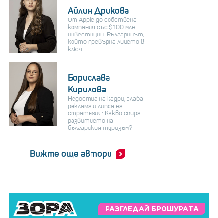
Айлин Дрикова
От Apple до собствена
компания със $100 млн.
инвестиции: Българинът,
който превърна лицето в
ключ
Борислава
Кирилова
Недостиг на кадри, слаба
реклама и липса на
стратегия: Какво спира
развитието на
българския туризъм?
Вижте още автори
РАЗГЛЕДАЙ БРОШУРАТА