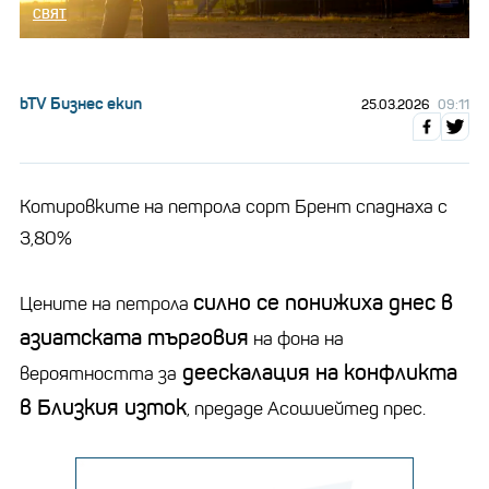
СВЯТ
bTV Бизнес екип
25.03.2026
09:11
Котировките на петрола сорт Брент спаднаха с
3,80%
силно се понижиха днес в
Цените на петрола
азиатската търговия
на фона на
деескалация на конфликта
вероятността за
в Близкия изток
, предаде Асошиейтед прес.