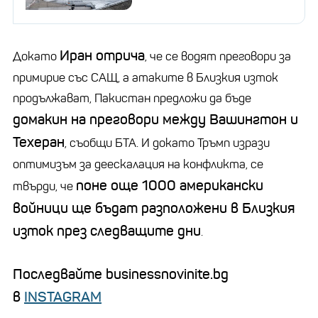
Иран отрича
Докато
, че се водят преговори за
примирие със САЩ, а атаките в Близкия изток
продължават, Пакистан предложи да бъде
домакин на преговори между Вашингтон и
Техеран
, съобщи БТА. И докато Тръмп изрази
оптимизъм за деескалация на конфликта, се
поне още 1000 американски
твърди, че
войници ще бъдат разположени в Близкия
изток през следващите дни
.
Последвайте businessnovinite.bg
в
INSTAGRAM