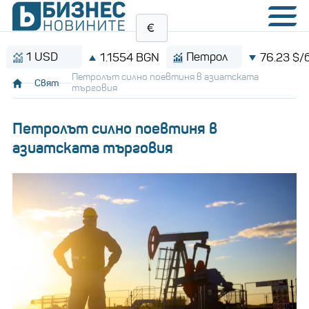
1 USD
Петрол
1.1554 BGN
76.23 $/барел
Петролът силно поевтиня в азиатската
Свят
търговия
Петролът силно поевтиня в
азиатската търговия