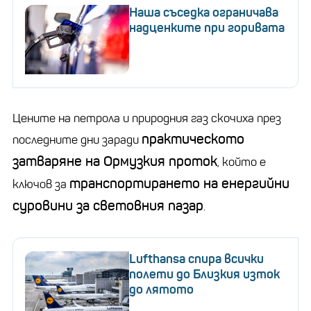
Наша съседка ограничава
надценките при горивата
Цените на петрола и природния газ скочиха през
практическото
последните дни заради
затваряне на Ормузкия проток
, който е
транспортирането на енергийни
ключов за
суровини за световния пазар
.
Lufthansa спира всички
полети до Близкия изток
до лятото