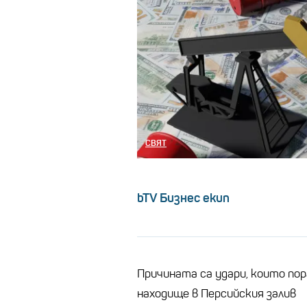
СВЯТ
bTV Бизнес екип
Причината са удари, които пор
находище в Персийския залив