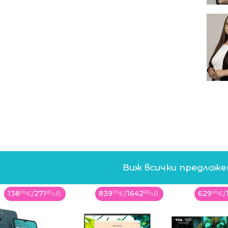
Виж всички предлож
138
99
€
/
271
85
лв.
839
99
€
/
1642
88
лв.
629
99
€
/