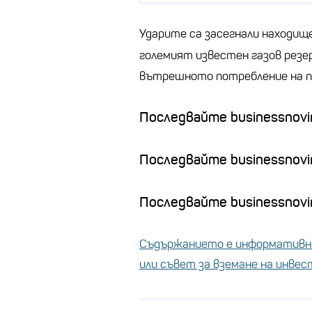
Ударите са засегнали находищ
големият известен газов резе
вътрешното потребление на пр
Последвайте businessnovin
Последвайте businessnovi
Последвайте businessnovin
Съдържанието е информативно
или съвет за вземане на инве