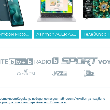
Смартфон Motorola MOTO G06 256/8 BLUE , 256 GB, 8 GB...
Лаптоп ACER ASPIRE GO 16 AG16-71P-791J NX.JTGEX.002 , 1000GB SSD , 16.00 , 32 , Intel Core 7 150U (10 cores) , Intel Graphics , Windows...
ерителност
Кодекс за поведение на доставчиците
Условия за ползване
ормация относно съдържанието
Пишете ни