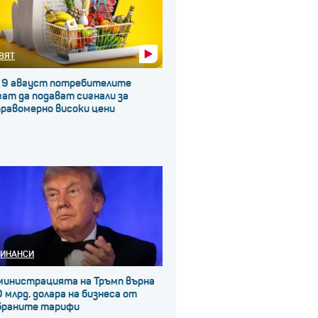
ВЯТ
 9 август потребителите
ат да подават сигнали за
правомерно високи цени
ИНАНСИ
министрацията на Тръмп върна
 млрд. долара на бизнеса от
браните тарифи