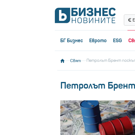
Е
БГ Бизнес
Еврото
ESG
Св
Свят
Петролът Брент поскъп
Петролът Брент 