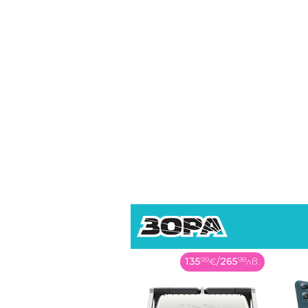
699
99
€
/
1369
07
лв.
135
99
€
/
265
98
лв.