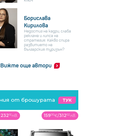
ключ
Борислава
Кирилова
Недостиг на кадри, слаба
реклама и липса на
стратегия: Какво спира
развитието на
българския туризъм?
Вижте още автори
ения от брошурата
ТУК
1232
16
лв.
159
99
€
/
312
92
лв.