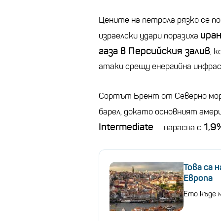
Цените на петрола рязко се п
иран
израелски удари поразиха
газа в Персийския залив
, 
атаки срещу енергийна инфра
Сортът Брент от Северно мор
барел, докато основният аме
Intermediate
1,9
— нарасна с
Това са 
Европа
Ето къде 