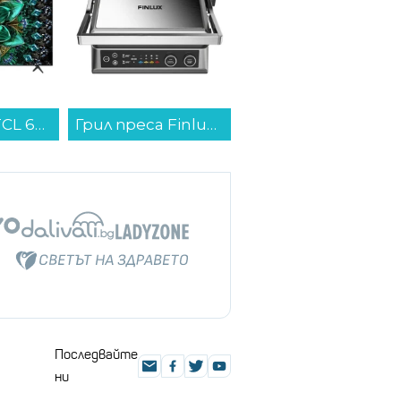
Телевизор TCL 65Q6C , 164 см, 3840x2160 UHD-4K , 65 inch, Android , Mini LED , Smart TV...
Грил преса Finlux SUMMUS...
Последвайте
ни