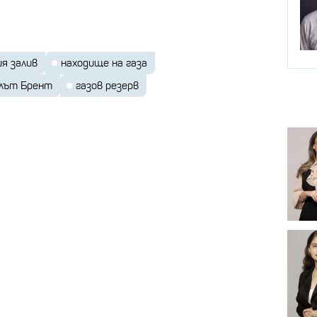
я залив
находище на газа
лът Брент
газов резерв