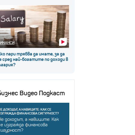
ИНАНСИ
ко пари трябва да имате, за да
 сред най-богатите по доходи в
лгария?
Бизнес Видео Подкаст
Е ДОХОДЪТ, А НАВИЦИТЕ: КАК СЕ
ИЗГРАЖДА ФИНАНСОВА СИГУРНОСТ?
Не доходът, а навиците: Как
се изгражда финансова
сигурност?