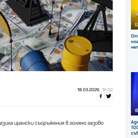
С
От
мог
не
18.03.2026
16:02
Ф
Ад
азиха ирански съоръжения в голямо газово
100
съ