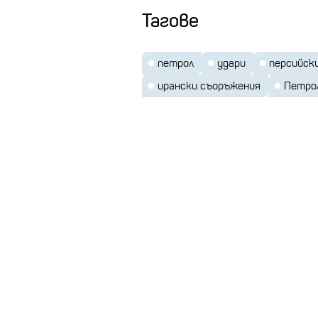
Тагове
петрол
удари
персийски
ирански съоръжения
Петро