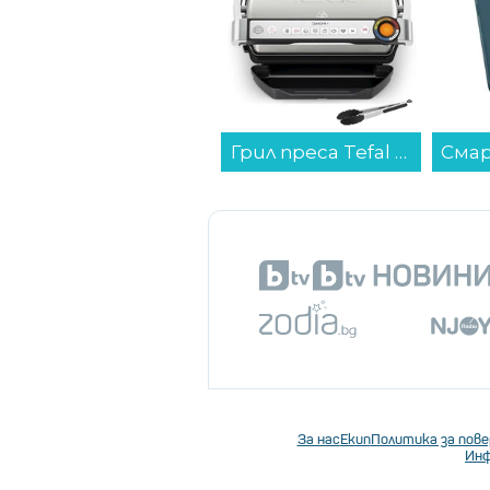
Лаптоп ASUS VIVOBOOK 15 X1504VA-BQ4622 , 1000GB SSD , 15.60 , 16 , Intel Core 7 150U (10 cores) , Intel Graphics , Без OS...
Грил преса Tefal GC718D10 OptiGrill...
За нас
Екип
Политика за пов
Инф