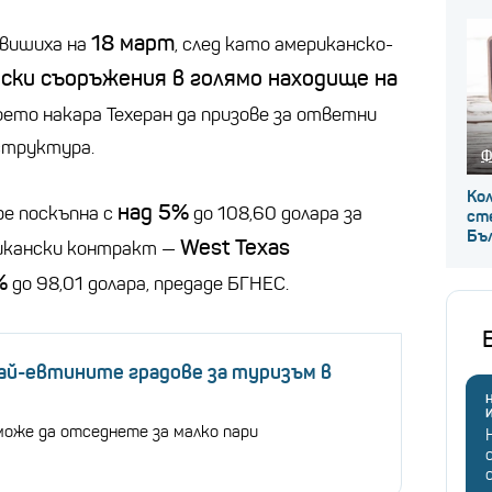
18 март
овишиха на
, след като американско-
ски съоръжения в голямо находище на
което накара Техеран да призове за ответни
структура.
Ф
Кол
над 5%
е поскъпна с
до 108,60 долара за
сте
Бъ
West Texas
рикански контракт —
%
до 98,01 долара, предаде БГНЕС.
най-евтините градове за туризъм в
Н
може да отседнете за малко пари