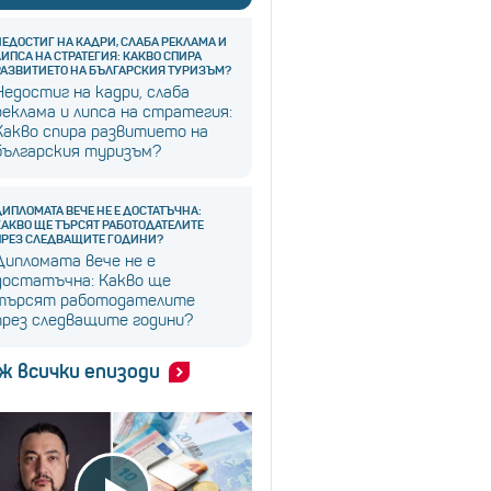
НЕДОСТИГ НА КАДРИ, СЛАБА РЕКЛАМА И
ЛИПСА НА СТРАТЕГИЯ: КАКВО СПИРА
РАЗВИТИЕТО НА БЪЛГАРСКИЯ ТУРИЗЪМ?
Недостиг на кадри, слаба
реклама и липса на стратегия:
Какво спира развитието на
българския туризъм?
ДИПЛОМАТА ВЕЧЕ НЕ Е ДОСТАТЪЧНА:
КАКВО ЩЕ ТЪРСЯТ РАБОТОДАТЕЛИТЕ
ПРЕЗ СЛЕДВАЩИТЕ ГОДИНИ?
Дипломата вече не е
достатъчна: Какво ще
търсят работодателите
през следващите години?
ж всички епизоди