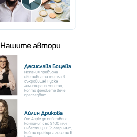
Нашите автори
Десислава Боцева
Испания превърна
световната титла в
съкровище! Пуска
лимитирана монета,
която феновете вече
преследват
Айлин Дрикова
От Apple до собствена
компания със $100 млн.
инвестиции: Българинът,
който превърна лицето в