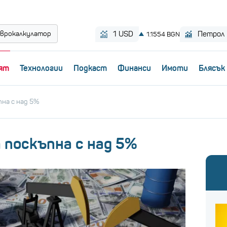
врокалкулатор
ят
Технологии
Пoдкаст
Финанси
Имоти
Блясък
на с над 5%
поскъпна с над 5%