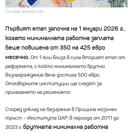
Снимка: istockphoto
Първият етап започна на 1 януари 2026 г.,
когато минималната работна заплата
беше повишена от 350 на 425 евро
месечно.
От 1 юли влиза в сила вторият етап от
реформата, с който минималното брутно
възнаграждение вече достига 500 евро.
Отговорните институции ще следят за
прилагането на решението.
Според доклад на базирания в Прищина мозъчен
тръст – Института GAP, в периода от 2011 до
брутната минимална работна
2023 г.