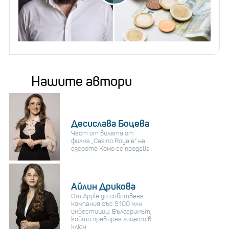
Нашите автори
Десислава Боцева
Част от вилата от
филма „Casino Royale“ на
езерото Комо се продава
Айлин Дрикова
От Apple до собствена
компания със $100 млн.
инвестиции: Българинът,
който превърна лицето в
ключ