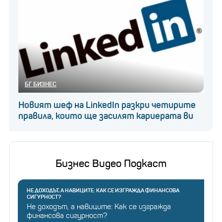
БГ БИЗНЕС
Новият шеф на LinkedIn разкри четирите
правила, които ще засилят кариерата ви
Бизнес Видео Подкаст
НЕ ДОХОДЪТ, А НАВИЦИТЕ: КАК СЕ ИЗГРАЖДА ФИНАНСОВА
СИГУРНОСТ?
Не доходът, а навиците: Как се изгражда
финансова сигурност?