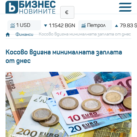
1 USD
Петрол
1.1542 BGN
79.83 $/баре
Финанси
Косово вдигна минималната заплата от днес
Косово вдигна минималната заплата
от днес
ФИНАНСИ