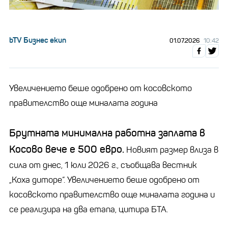
bTV Бизнес екип
01.07.2026
10:42
Увеличението беше одобрено от косовското
правителство още миналата година
Брутната минимална работна заплата в
Косово вече е 500 евро.
Новият размер влиза в
сила от днес, 1 юли 2026 г., съобщава вестник
„Коха диторе“. Увеличението беше одобрено от
косовското правителство още миналата година и
се реализира на два етапа, цитира БТА.