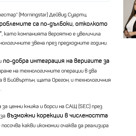
гстар“ (Morningstar) Дейвид Суартц
проблемите са по-дълбоки, отколкото
“
, като компанията вероятно е увеличила
нологичните звена през предходните години.
по-добра интеграция на веригите за
и
иране на технологичните операции в два
 в Бийвъртън, щата Орегон, и технологичния
.
за ценни книжа и борси на САЩ (SEC) през
възможни корекции в числеността
 за
посочва какви икономии очаква да реализира