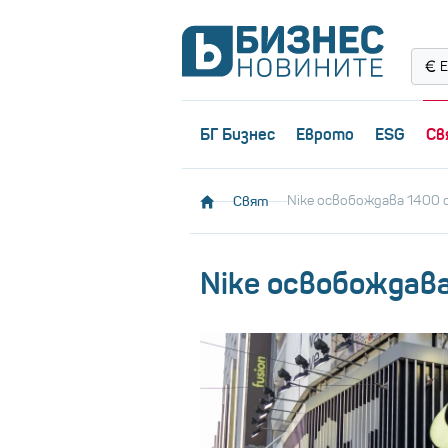
Е
БГ Бизнес
Еврото
ESG
Св
Свят
Nike освобождава 1400
Nike освобождав