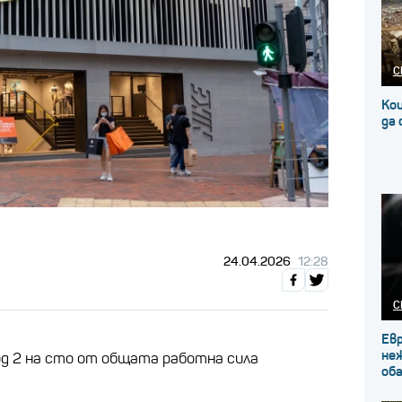
С
Кои
да
24.04.2026
12:28
С
Ев
не
д 2 на сто от общата работна сила
об