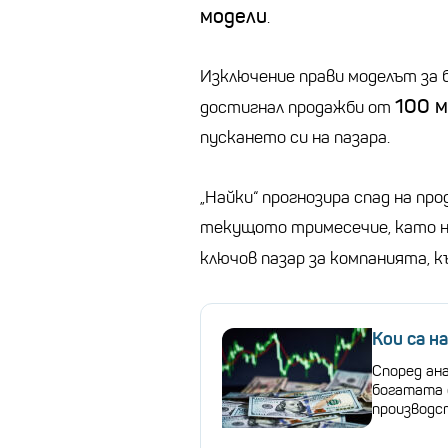
модели
.
Изключение прави моделът за бя
100 м
достигнал продажби от
пускането си на пазара.
„Найки“ прогнозира спад на п
текущото тримесечие, като н
ключов пазар за компанията, 
Кои са н
Според ана
богатата 
производс