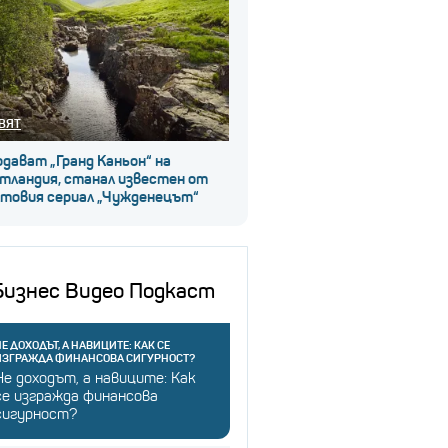
ВЯТ
дават „Гранд Каньон“ на
тландия, станал известен от
лтовия сериал „Чужденецът“
Бизнес Видео Подкаст
Е ДОХОДЪТ, А НАВИЦИТЕ: КАК СЕ
ИЗГРАЖДА ФИНАНСОВА СИГУРНОСТ?
Не доходът, а навиците: Как
се изгражда финансова
сигурност?