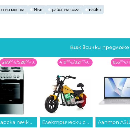
отни места
Nike
работна сила
найки
Виж всички предлож
269
99
€
/
528
06
лв.
419
99
€
/
821
43
лв.
855
99
€
/
Готварска печка (ток) Indesit I5E5PMS , 4 ток , INOX...
Електрически скутер/тротинетка MANTA XRIDER CRUISER 12 (Детски ел. скутер) , 10 градуси...