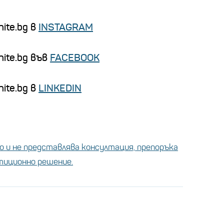
ite.bg в
INSTAGRAM
nite.bg във
FACEBOOK
ite.bg в
LINKEDIN
 и не представлява консултация, препоръка
стиционно решение.