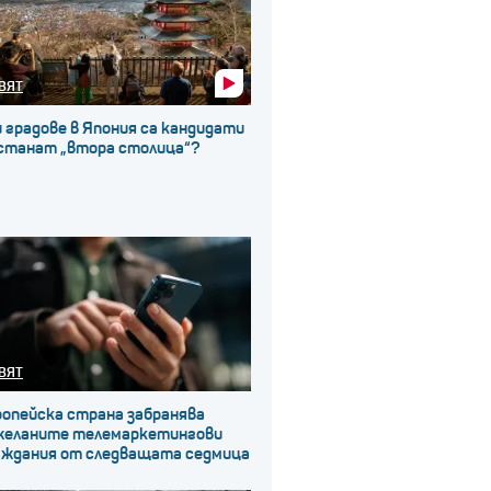
ВЯТ
 градове в Япония са кандидати
 станат „втора столица“?
ВЯТ
ропейска страна забранява
желаните телемаркетингови
аждания от следващата седмица