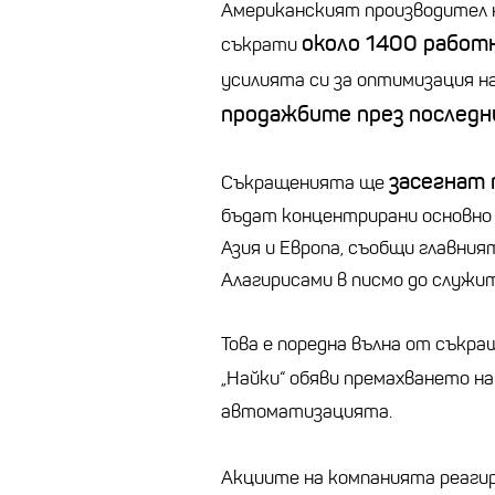
Американският производител на
около 1400 работ
съкрати
усилията си за оптимизация н
продажбите през последн
засегнат 
Съкращенията ще
бъдат концентрирани основно 
Азия и Европа, съобщи главни
Алагирисами в писмо до служи
Това е поредна вълна от съкра
„Найки“ обяви премахването н
автоматизацията.
Акциите на компанията реагир