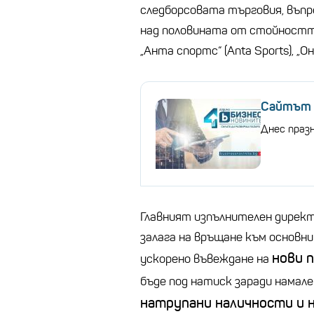
следборсовата търговия, въпре
над половината от стойността
„Анта спортс“ (Anta Sports), „Он“
Сайтът "
Днес праз
Главният изпълнителен директо
залага на връщане към основни
нови 
ускорено въвеждане на
бъде под натиск заради намале
натрупани наличности и 