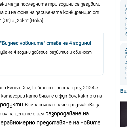
ки че за последните три години са загубили
 си на фона на засилената конкуренция от
 (On) и „Хока“ (Hoka).
Бизнес новините" става на 4 години!
нуваме 4 години доверие, развитие и общност
р Елиът Хил, който пое поста през 2024 г.,
Ви
 категории като бягане и футбол, както и на
продукти
. Компанията обаче продължава да
разпродаване на
ния на цените с цел
неравномерно представяне на новите