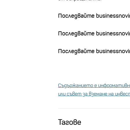
Последвайте businessnovin
Последвайте businessnovi
Последвайте businessnovin
Съдържанието е информативно
или съвет за вземане на инве
Тагове