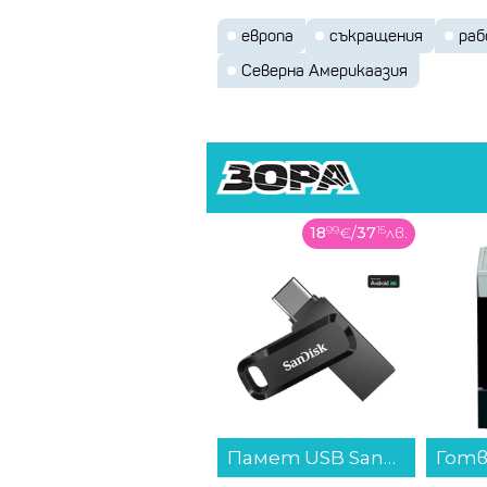
европа
съкращения
раб
Северна Америкаазия
18
99
€
/
37
15
лв.
Памет USB SanDisk Ultra Dual USB-C/USB 3.1 64GB SDDDC3-064G-G46...