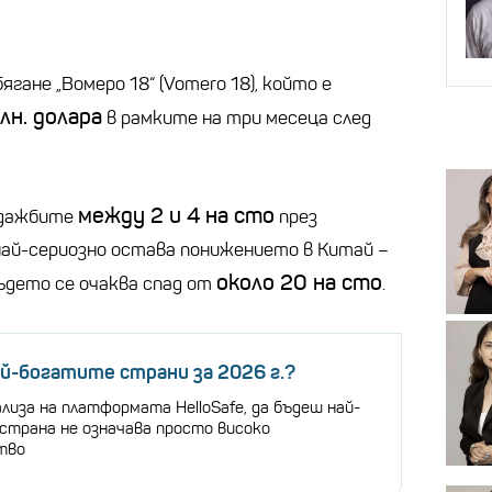
гане „Вомеро 18“ (Vomero 18), който е
лн. долара
в рамките на три месеца след
между 2 и 4 на сто
родажбите
през
ай-сериозно остава понижението в Китай –
около 20 на сто
където се очаква спад от
.
ай-богатите страни за 2026 г.?
лиза на платформата HelloSafe, да бъдеш най-
страна не означава просто високо
тво