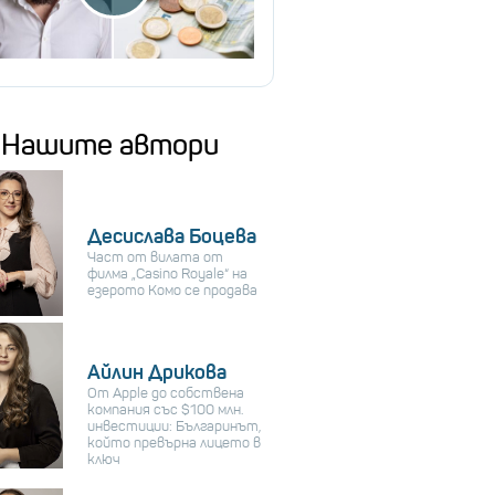
Нашите автори
Десислава Боцева
Част от вилата от
филма „Casino Royale“ на
езерото Комо се продава
Айлин Дрикова
От Apple до собствена
компания със $100 млн.
инвестиции: Българинът,
който превърна лицето в
ключ