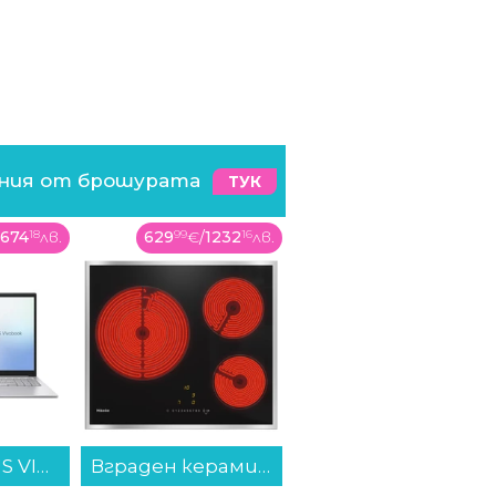
ения от брошурата
ТУК
1674
18
лв.
629
99
€
/
1232
16
лв.
54
99
€
/
107
56
лв.
Лаптоп ASUS VIVOBOOK 15 X1504VA-BQ5399W , 1000GB SSD , 15.60 , 24 , Intel Core 7 150U (10 cores) , Intel Graphics , Windows...
Вграден керамичен плот MIELE KM 6527 FR , Електрически...
Bluetooth колонка Xiaomi Sound Outdoor Green S29H-GL QBH4372GL...