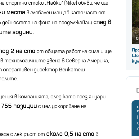
 спортни стоки „Найки“ (Nike) обяви, че ще
ни места
в глобален мащаб като част от
спад в
а дейността на фона на продължаващ
ите години.
С
под 2 на сто
Про
от общата работна сила и ще
Шо
в технологичните звена в Северна Америка,
ку
ят оперативен директор Венкатеш
телите.
щения в компанията, след като през януари
755 позиции
а
с цел ускоряване на
Н
около 0,5 на сто
аха с лек ръст от
в