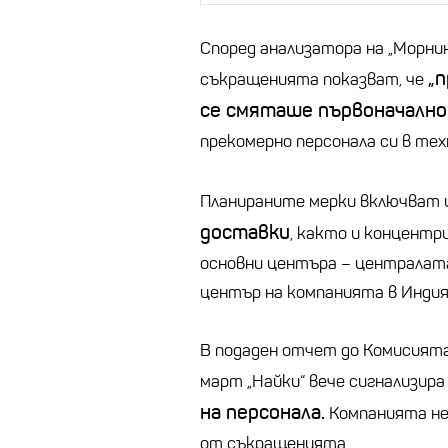
Според анализатора на „Морнин
„
съкращенията показват, че
се смяташе първоначално
прекомерно персонала си в тех
Планираните мерки включват 
доставки
, както и концентр
основни центъра – централата
център на компанията в Индия
В подаден отчет до Комисията 
март „Найки“ вече сигнализира
на персонала.
Компанията не 
от съкращенията.