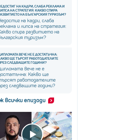
НЕДОСТИГ НА КАДРИ, СЛАБА РЕКЛАМА И
ЛИПСА НА СТРАТЕГИЯ: КАКВО СПИРА
РАЗВИТИЕТО НА БЪЛГАРСКИЯ ТУРИЗЪМ?
Недостиг на кадри, слаба
реклама и липса на стратегия:
Какво спира развитието на
българския туризъм?
ДИПЛОМАТА ВЕЧЕ НЕ Е ДОСТАТЪЧНА:
КАКВО ЩЕ ТЪРСЯТ РАБОТОДАТЕЛИТЕ
ПРЕЗ СЛЕДВАЩИТЕ ГОДИНИ?
Дипломата вече не е
достатъчна: Какво ще
търсят работодателите
през следващите години?
ж всички епизоди