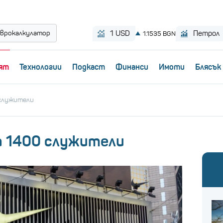
врокалкулатор
ят
Технологии
Пoдкаст
Финанси
Имоти
Блясък
 служители
а 1400 служители