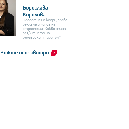
Борислава
Кирилова
Недостиг на кадри, слаба
реклама и липса на
стратегия: Какво спира
развитието на
българския туризъм?
Вижте още автори